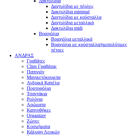
Δακτυλίδια
Δαχτυλίδια με πέρλες
Δακτυλίδια minimal
Δαχτυλίδια με κρύσταλλα
Δαχτυλίδια μεταλλικά
Δακτυλίδια midi
Βραχιόλια
Βραχιόλια μεταλλικά
Βραχιόλια με κρύσταλλα/ημιπολύτιμες
πέτρες
ΑΝΔΡΑΣ
Γραβάτες
Clips Γραβάτας
Παπιγιόν
Μανικετόκουμπα
Ανδρικά Καπέλα
Πορτοφόλια
Τσαντάκια
Ρολόγια
Αρώματα
Καπνοθήκες
Organizer
Ζώνες
Κοσμήματα
Κάλυψη Λευκών