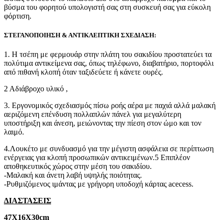
βύσμα του φορητού υπολογιστή σας στη συσκευή σας για εύκολη
φόρτιση.
ΣΤΕΓΑΝΟΠΟΙΗΣΗ & ΑΝΤΙΚΛΕΠΤΙΚΗ ΣΧΕΔΙΑΣΗ:
1. Η τσέπη με φερμουάρ στην πλάτη του σακιδίου προστατεύει τα
πολύτιμα αντικείμενα σας, όπως τηλέφωνο, διαβατήριο, πορτοφόλι
από πιθανή κλοπή όταν ταξιδεύετε ή κάνετε ουρές.
2 Αδιάβροχο υλικό ,
3. Εργονομικός σχεδιασμός πίσω ροής αέρα με παχιά αλλά μαλακή
αεριζόμενη επένδυση πολλαπλών πάνελ για μεγαλύτερη
υποστήριξη και άνεση, μειώνοντας την πίεση στον ώμο και τον
λαιμό.
4.Λουκέτο με συνδυασμό για την μέγιστη ασφάλεια σε περίπτωση
ενέργειας για κλοπή προσωπικών αντικειμένων.5 Επιπλέον
αποθηκευτικός χώρος στην μέση του σακιδίου.
-Μαλακή και άνετη λαβή υψηλής ποιότητας.
-Ρυθμιζόμενος ιμάντας με γρήγορη υποδοχή κάρτας acecess.
ΔΙΑΣΤΑΣΕΙΣ
47Χ16Χ30cm