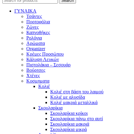
Search
ΓΥΝΑΙΚΑ
Τσάντες
Πορτοφόλια
Ζώνες
Καπνοθήκες
Ρολόγια
Αρώματα
Organizer
Κρέμες Προσώπου
Κάλυψη Λευκών
Πιστολάκια – Σεσουάρ
Βούρτσες
Χτένες
Κοσμηματα
Κολιέ
Κολιέ στη βάση του λαιμού
Κολιέ με αλυσίδα
Κολιέ μακριά μεταλλικά
Σκουλαρίκια
Σκουλαρίκια κρίκοι
Σκουλαρίκια πάνω στο αυτί
Σκουλαρίκια μακριά
Σκουλαρίκια μικρά