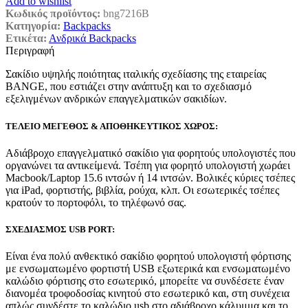
Add to wishlist
Κωδικός προϊόντος:
bng7216B
Κατηγορία:
Backpacks
Ετικέτα:
Ανδρικά Backpacks
Περιγραφή
Σακίδιο υψηλής ποιότητας ιταλικής σχεδίασης της εταιρείας
BANGE, που εστιάζει στην ανάπτυξη και το σχεδιασμό
εξελιγμένων ανδρικών επαγγελματικών σακιδίων.
ΤΕΛΕΙΟ ΜΕΓΕΘΟΣ & ΑΠΟΘΗΚΕΥΤΙΚΟΣ ΧΩΡΟΣ:
Αδιάβροχο επαγγελματικό σακίδιο για φορητούς υπολογιστές που
οργανώνει τα αντικείμενά. Τσέπη για φορητό υπολογιστή χωράει
Macbook/Laptop 15.6 ιντσών ή 14 ιντσών. Βολικές κύριες τσέπες
για iPad, φορτιστής, βιβλία, ρούχα, κλπ. Οι εσωτερικές τσέπες
κρατούν το πορτοφόλι, το τηλέφωνό σας.
ΣΧΕΔΙΑΣΜΟΣ USB PORT:
Είναι ένα πολύ ανθεκτικό σακίδιο φορητού υπολογιστή φόρτισης
με ενσωματωμένο φορτιστή USB εξωτερικά και ενσωματωμένο
καλώδιο φόρτισης στο εσωτερικό, μπορείτε να συνδέσετε έναν
διανομέα τροφοδοσίας κινητού στο εσωτερικό και, στη συνέχεια
απλώς συνδέστε το καλώδιο usb στο αδιάβροχο κάλυμμα και το