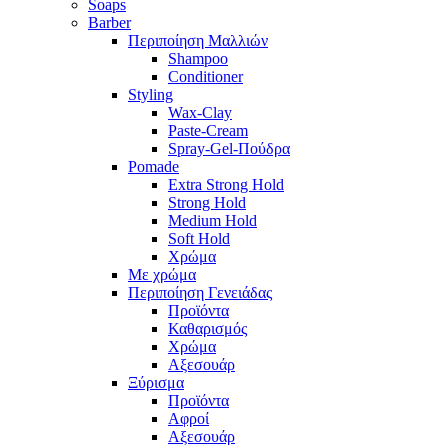
Soaps
Barber
Περιποίηση Μαλλιών
Shampoo
Conditioner
Styling
Wax-Clay
Paste-Cream
Spray-Gel-Πούδρα
Pomade
Extra Strong Hold
Strong Hold
Medium Hold
Soft Hold
Χρώμα
Με χρώμα
Περιποίηση Γενειάδας
Προϊόντα
Καθαρισμός
Χρώμα
Αξεσουάρ
Ξύρισμα
Προϊόντα
Αφροί
Αξεσουάρ