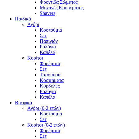
Φροντίδα Σώματος
Μηχανές Κουρέματος
Shavers
Παιδικά
Αγόρι
Κοστούμια
Σετ
Παπιγιόν
Ρολόγια
Καπέλα
Κορίτσι
Φορέματα
Σετ
Τσαντάκια
Κοσμήματα
Κορδέλες
Ρολόγια
Καπέλα
Βρεφικά
Αγόρι (0-2 ετών)
Κοστούμια
Σετ
Κορίτσι (0-2 ετών)
Φορέματα
Σετ