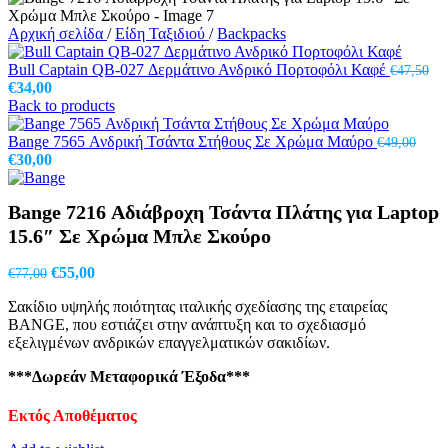
Αρχική σελίδα
/
Είδη Ταξιδιού
/
Backpacks
Bull Captain QB-027 Δερμάτινο Ανδρικό Πορτοφόλι Καφέ
€
47,50
Original
Η
€
34,00
price
τρέχουσα
Back to products
was:
τιμή
€47,50.
είναι:
Bange 7565 Ανδρική Τσάντα Στήθους Σε Χρώμα Μαύρο
€
49,00
Original
€34,00.
Η
€
30,00
price
τρέχουσα
was:
τιμή
Bange 7216 Αδιάβροχη Τσάντα Πλάτης για Laptop
€49,00.
είναι:
€30,00.
15.6″ Σε Χρώμα Μπλε Σκούρο
Original
Η
€
55,00
€
77,00
price
τρέχουσα
Σακίδιο υψηλής ποιότητας ιταλικής σχεδίασης της εταιρείας
was:
τιμή
BANGE, που εστιάζει στην ανάπτυξη και το σχεδιασμό
€77,00.
είναι:
εξελιγμένων ανδρικών επαγγελματικών σακιδίων.
€55,00.
***Δωρεάν Μεταφορικά Έξοδα***
Εκτός Αποθέματος