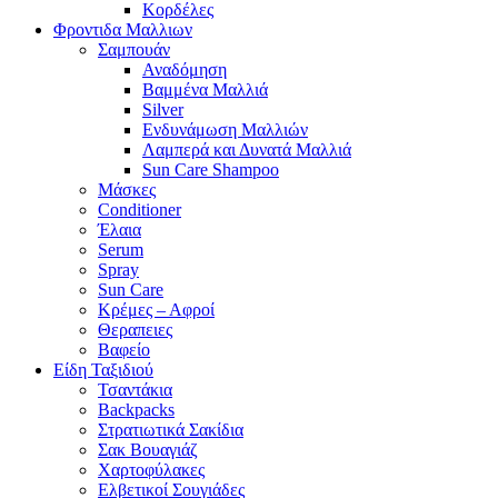
Κορδέλες
Φροντιδα Μαλλιων
Σαμπουάν
Αναδόμηση
Βαμμένα Μαλλιά
Silver
Ενδυνάμωση Μαλλιών
Λαμπερά και Δυνατά Μαλλιά
Sun Care Shampoo
Μάσκες
Conditioner
Έλαια
Serum
Spray
Sun Care
Κρέμες – Αφροί
Θεραπειες
Βαφείο
Είδη Ταξιδιού
Τσαντάκια
Backpacks
Στρατιωτικά Σακίδια
Σακ Βουαγιάζ
Χαρτοφύλακες
Ελβετικοί Σουγιάδες