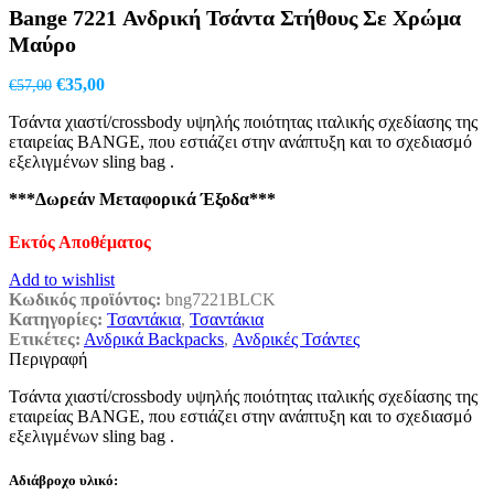
Bange 7221 Ανδρική Τσάντα Στήθους Σε Χρώμα
€35,00.
είναι:
€25,90.
Μαύρο
Original
Η
€
35,00
€
57,00
price
τρέχουσα
Τσάντα χιαστί/crossbody υψηλής ποιότητας ιταλικής σχεδίασης της
was:
τιμή
εταιρείας BANGE, που εστιάζει στην ανάπτυξη και το σχεδιασμό
€57,00.
είναι:
εξελιγμένων sling bag .
€35,00.
***Δωρεάν Μεταφορικά Έξοδα***
Εκτός Αποθέματος
Add to wishlist
Κωδικός προϊόντος:
bng7221BLCK
Κατηγορίες:
Τσαντάκια
,
Τσαντάκια
Ετικέτες:
Ανδρικά Backpacks
,
Ανδρικές Τσάντες
Περιγραφή
Τσάντα χιαστί/crossbody υψηλής ποιότητας ιταλικής σχεδίασης της
εταιρείας BANGE, που εστιάζει στην ανάπτυξη και το σχεδιασμό
εξελιγμένων sling bag .
Αδιάβροχο υλικό: