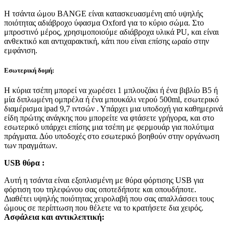
Η τσάντα ώμου BANGE είναι κατασκευασμένη από υψηλής
ποιότητας αδιάβροχο ύφασμα Oxford για το κύριο σώμα. Στο
μπροστινό μέρος, χρησιμοποιούμε αδιάβροχα υλικά PU, και είναι
ανθεκτικό και αντιχαρακτική, κάτι που είναι επίσης ωραίο στην
εμφάνιση.
Εσωτερική δομή:
Η κύρια τσέπη μπορεί να χωρέσει 1 μπλουζάκι ή ένα βιβλίο Β5 ή
μία διπλωμένη ομπρέλα ή ένα μπουκάλι νερού 500ml, εσωτερικό
διαμέρισμα ipad 9,7 ιντσών . Υπάρχει μια υποδοχή για καθημερινά
είδη πρώτης ανάγκης που μπορείτε να φτάσετε γρήγορα, και στο
εσωτερικό υπάρχει επίσης μια τσέπη με φερμουάρ για πολύτιμα
πράγματα. Δύο υποδοχές στο εσωτερικό βοηθούν στην οργάνωση
των πραγμάτων.
USB θύρα :
Αυτή η τσάντα είναι εξοπλισμένη με θύρα φόρτισης USB για
φόρτιση του τηλεφώνου σας οποτεδήποτε και οπουδήποτε.
Διαθέτει υψηλής ποιότητας χειρολαβή που σας απαλλάσσει τους
ώμους σε περίπτωση που θέλετε να το κρατήσετε δια χειρός.
Ασφάλεια και αντικλεπτική: