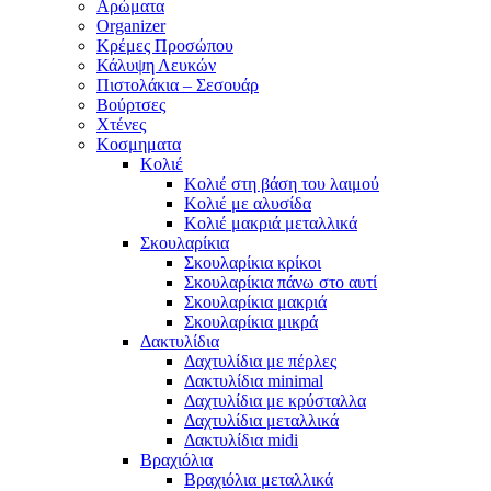
Αρώματα
Organizer
Κρέμες Προσώπου
Κάλυψη Λευκών
Πιστολάκια – Σεσουάρ
Βούρτσες
Χτένες
Κοσμηματα
Κολιέ
Κολιέ στη βάση του λαιμού
Κολιέ με αλυσίδα
Κολιέ μακριά μεταλλικά
Σκουλαρίκια
Σκουλαρίκια κρίκοι
Σκουλαρίκια πάνω στο αυτί
Σκουλαρίκια μακριά
Σκουλαρίκια μικρά
Δακτυλίδια
Δαχτυλίδια με πέρλες
Δακτυλίδια minimal
Δαχτυλίδια με κρύσταλλα
Δαχτυλίδια μεταλλικά
Δακτυλίδια midi
Βραχιόλια
Βραχιόλια μεταλλικά