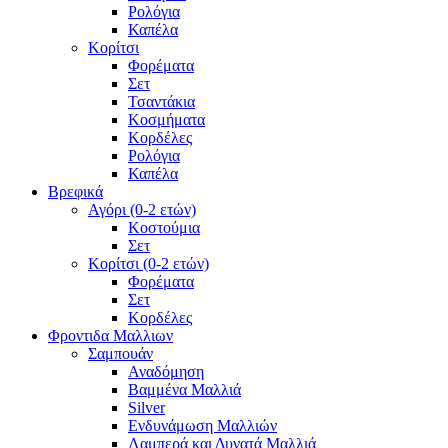
Ρολόγια
Καπέλα
Κορίτσι
Φορέματα
Σετ
Τσαντάκια
Κοσμήματα
Κορδέλες
Ρολόγια
Καπέλα
Βρεφικά
Αγόρι (0-2 ετών)
Κοστούμια
Σετ
Κορίτσι (0-2 ετών)
Φορέματα
Σετ
Κορδέλες
Φροντιδα Μαλλιων
Σαμπουάν
Αναδόμηση
Βαμμένα Μαλλιά
Silver
Ενδυνάμωση Μαλλιών
Λαμπερά και Δυνατά Μαλλιά