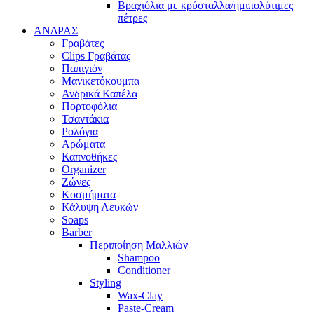
Βραχιόλια με κρύσταλλα/ημιπολύτιμες
πέτρες
ΑΝΔΡΑΣ
Γραβάτες
Clips Γραβάτας
Παπιγιόν
Μανικετόκουμπα
Ανδρικά Καπέλα
Πορτοφόλια
Τσαντάκια
Ρολόγια
Αρώματα
Καπνοθήκες
Organizer
Ζώνες
Κοσμήματα
Κάλυψη Λευκών
Soaps
Barber
Περιποίηση Μαλλιών
Shampoo
Conditioner
Styling
Wax-Clay
Paste-Cream