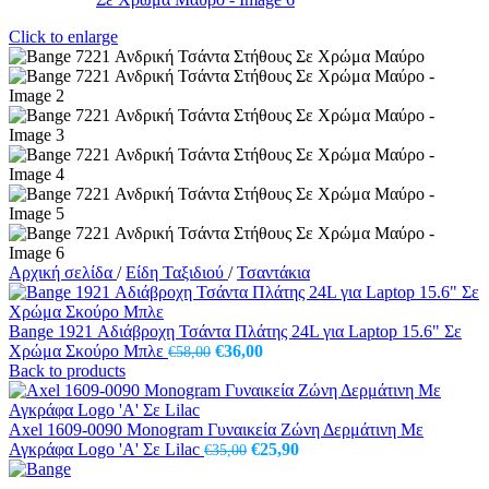
Click to enlarge
Αρχική σελίδα
/
Είδη Ταξιδιού
/
Τσαντάκια
Bange 1921 Αδιάβροχη Τσάντα Πλάτης 24L για Laptop 15.6" Σε
Original
Η
Χρώμα Σκούρο Μπλε
€
36,00
€
58,00
price
τρέχουσα
Back to products
was:
τιμή
€58,00.
είναι:
€36,00.
Axel 1609-0090 Monogram Γυναικεία Ζώνη Δερμάτινη Με
Original
Η
Αγκράφα Logo 'A' Σε Lilac
€
25,90
€
35,00
price
τρέχουσα
was:
τιμή