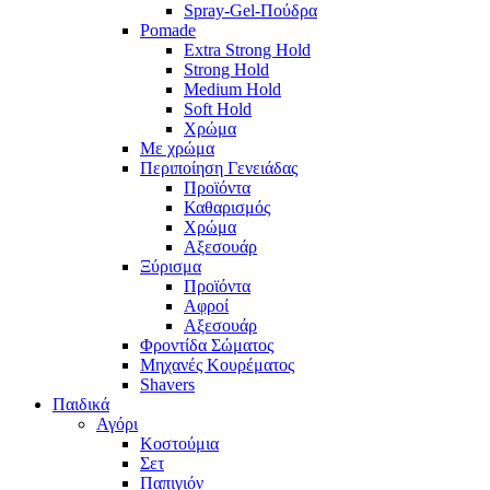
Spray-Gel-Πούδρα
Pomade
Extra Strong Hold
Strong Hold
Medium Hold
Soft Hold
Χρώμα
Με χρώμα
Περιποίηση Γενειάδας
Προϊόντα
Καθαρισμός
Χρώμα
Αξεσουάρ
Ξύρισμα
Προϊόντα
Αφροί
Αξεσουάρ
Φροντίδα Σώματος
Μηχανές Κουρέματος
Shavers
Παιδικά
Αγόρι
Κοστούμια
Σετ
Παπιγιόν