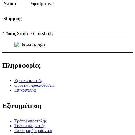
Υλικό
Υφασμάτινα
Shipping
Τύπος
Χιαστί / Crossbody
Πληροφορίες
Σχετικά με εμάς
Όροι και προϋποθέσεις
Επικοινωνία
Εξυπηρέτηση
Τρόποι αποστολής
Τρόποι πληρωμής
Επιστροφή προϊόντων