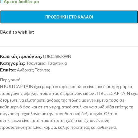
Άμεσα διαθέσιμο
ΠΡΟΣΘΉΚΗ ΣΤΟ ΚΑΛΆΘΙ
Add to wishlist
Κωδικός προϊόντος:
DJB038BRWN
Κατηγορίες:
Τσαντάκια
,
Τσαντάκια
Ετικέτα:
Ανδρικές Τσάντες
Περιγραφή
Η BULLCAPTAIN έχει μακρά ιστορία και τώρα είναι μια διάσημη μάρκα
παραγωγής υψηλής ποιότητας δερμάτινων ειδών . Η BULLCAPTAIN έχει
δεσμευτεί να εξυπηρετεί άνδρες της πόλης με αντικείμενα τόσο σε
καθημερινό όσο και σε επιχειρηματικό στυλ και να συνδυάζει επίσης τη
σύγχρονη τεχνολογία με την παραδοσιακή δεξιοτεχνία. Όλα τα
αντικείμενα είναι από πρωτότυπο σχέδιο και έχουν έντονη
προσωπικότητα. Είναι κομψά, καλής ποιότητας και ανθεκτικά.