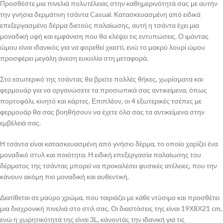
Προσθέστε μια πινελιά πολυτέλειας στην καθημερινότητά σας με αυτήν
την γνήσια δερμάτινη τσάντα Casual. Κατασκευασμένη από ειδικά
επεξεργασμένο δέρμα διετούς παλαίωσης, αυτή η τσάντα έχει μια
μοναδική υφή και εμφάνιση που θα κλέψει τις εντυπώσεις. Ο ιμάντας
ώμου είναι ιδανικός για να φορεθεί χιαστί, ενώ το μακρύ λουρί ώμου
προσφέρει μεγάλη άνεση ευκολία στη μεταφορά.
Στο εσωτερικό της τσάντας θα βρείτε πολλές θήκες, χωρίσματα και
φερμουάρ για να οργανώσετε τα προσωπικά σας αντικείμενα, όπως
πορτοφόλι, κινητό και κάρτες. Επιπλέον, οι 4 εξωτερικές τσέπες με
φερμουάρ θα σας βοηθήσουν να έχετε όλα σας τα αντικείμενα στην
εμβέλειά σας.
Η τσάντα είναι κατασκευασμένη από γνήσιο δέρμα, το οποίο χαρίζει ένα
μοναδικό στυλ και ποιότητα. Η ειδική επεξεργασία παλαίωσης του
δέρματος της τσάντας μπορεί να προκαλέσει φυσικές ατέλειες, που την
κάνουν ακόμη πιο μοναδική και αυθεντική.
Διατίθεται σε μαύρο χρώμα, που ταιριάζει με κάθε ντύσιμο και προσθέτει
μια διαχρονική πινελιά στο στιλ σας. Οι διαστάσεις της είναι 19Χ8Χ21 cm,
ενώ η χωρητικότητά της είναι 3L, κάνοντάς την ιδανική για τις