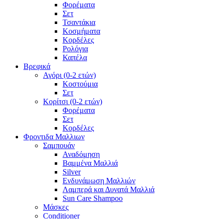
Φορέματα
Σετ
Τσαντάκια
Κοσμήματα
Κορδέλες
Ρολόγια
Καπέλα
Βρεφικά
Αγόρι (0-2 ετών)
Κοστούμια
Σετ
Κορίτσι (0-2 ετών)
Φορέματα
Σετ
Κορδέλες
Φροντιδα Μαλλιων
Σαμπουάν
Αναδόμηση
Βαμμένα Μαλλιά
Silver
Ενδυνάμωση Μαλλιών
Λαμπερά και Δυνατά Μαλλιά
Sun Care Shampoo
Μάσκες
Conditioner