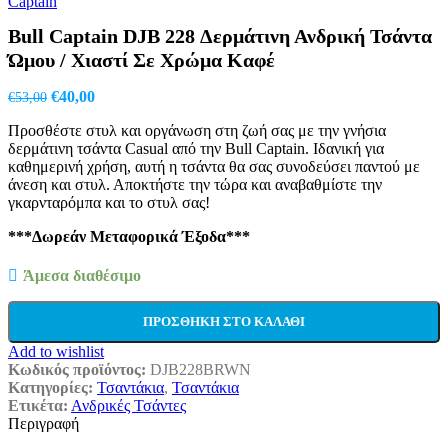
was:
τιμή
€40,50.
είναι:
Bull Captain DJB 228 Δερμάτινη Ανδρική Τσάντα
€30,00.
Ώμου / Χιαστί Σε Χρώμα Καφέ
Original
Η
€
40,00
€
53,00
price
τρέχουσα
Προσθέστε στυλ και οργάνωση στη ζωή σας με την γνήσια
was:
τιμή
δερμάτινη τσάντα Casual από την Bull Captain. Ιδανική για
€53,00.
είναι:
καθημερινή χρήση, αυτή η τσάντα θα σας συνοδεύσει παντού με
€40,00.
άνεση και στυλ. Αποκτήστε την τώρα και αναβαθμίστε την
γκαρνταρόμπα και το στυλ σας!
***Δωρεάν Μεταφορικά Έξοδα***
Άμεσα διαθέσιμο
ΠΡΟΣΘΉΚΗ ΣΤΟ ΚΑΛΆΘΙ
Add to wishlist
Κωδικός προϊόντος:
DJB228BRWN
Κατηγορίες:
Τσαντάκια
,
Τσαντάκια
Ετικέτα:
Ανδρικές Τσάντες
Περιγραφή