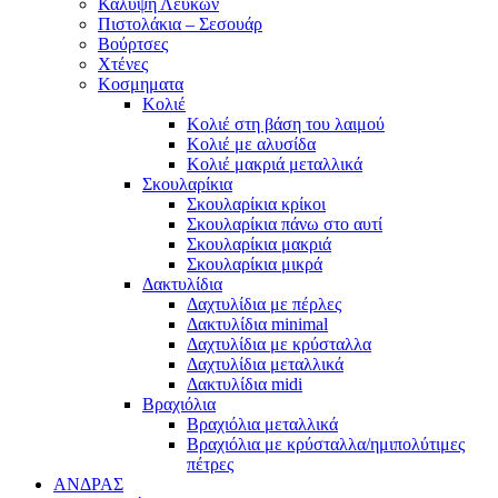
Κάλυψη Λευκών
Πιστολάκια – Σεσουάρ
Βούρτσες
Χτένες
Κοσμηματα
Κολιέ
Κολιέ στη βάση του λαιμού
Κολιέ με αλυσίδα
Κολιέ μακριά μεταλλικά
Σκουλαρίκια
Σκουλαρίκια κρίκοι
Σκουλαρίκια πάνω στο αυτί
Σκουλαρίκια μακριά
Σκουλαρίκια μικρά
Δακτυλίδια
Δαχτυλίδια με πέρλες
Δακτυλίδια minimal
Δαχτυλίδια με κρύσταλλα
Δαχτυλίδια μεταλλικά
Δακτυλίδια midi
Βραχιόλια
Βραχιόλια μεταλλικά
Βραχιόλια με κρύσταλλα/ημιπολύτιμες
πέτρες
ΑΝΔΡΑΣ