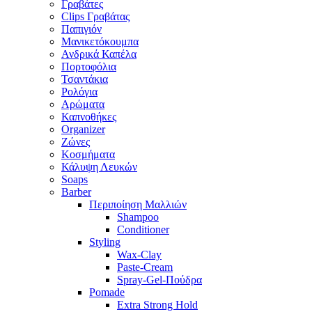
Γραβάτες
Clips Γραβάτας
Παπιγιόν
Μανικετόκουμπα
Ανδρικά Καπέλα
Πορτοφόλια
Τσαντάκια
Ρολόγια
Αρώματα
Καπνοθήκες
Organizer
Ζώνες
Κοσμήματα
Κάλυψη Λευκών
Soaps
Barber
Περιποίηση Μαλλιών
Shampoo
Conditioner
Styling
Wax-Clay
Paste-Cream
Spray-Gel-Πούδρα
Pomade
Extra Strong Hold