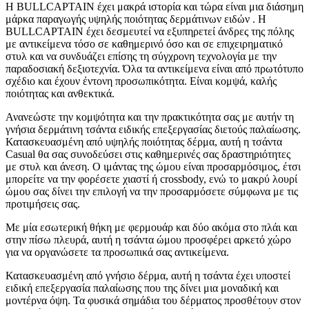
Η BULLCAPTAIN έχει μακρά ιστορία και τώρα είναι μια διάσημη
μάρκα παραγωγής υψηλής ποιότητας δερμάτινων ειδών . Η
BULLCAPTAIN έχει δεσμευτεί να εξυπηρετεί άνδρες της πόλης
με αντικείμενα τόσο σε καθημερινό όσο και σε επιχειρηματικό
στυλ και να συνδυάζει επίσης τη σύγχρονη τεχνολογία με την
παραδοσιακή δεξιοτεχνία. Όλα τα αντικείμενα είναι από πρωτότυπο
σχέδιο και έχουν έντονη προσωπικότητα. Είναι κομψά, καλής
ποιότητας και ανθεκτικά.
Ανανεώστε την κομψότητα και την πρακτικότητα σας με αυτήν τη
γνήσια δερμάτινη τσάντα ειδικής επεξεργασίας διετούς παλαίωσης.
Κατασκευασμένη από υψηλής ποιότητας δέρμα, αυτή η τσάντα
Casual θα σας συνοδεύσει στις καθημερινές σας δραστηριότητες
με στυλ και άνεση. Ο ιμάντας της ώμου είναι προσαρμόσιμος, έτσι
μπορείτε να την φορέσετε χιαστί ή crossbody, ενώ το μακρύ λουρί
ώμου σας δίνει την επιλογή να την προσαρμόσετε σύμφωνα με τις
προτιμήσεις σας.
Με μία εσωτερική θήκη με φερμουάρ και δύο ακόμα στο πλάι και
στην πίσω πλευρά, αυτή η τσάντα ώμου προσφέρει αρκετό χώρο
για να οργανώσετε τα προσωπικά σας αντικείμενα.
Κατασκευασμένη από γνήσιο δέρμα, αυτή η τσάντα έχει υποστεί
ειδική επεξεργασία παλαίωσης που της δίνει μια μοναδική και
μοντέρνα όψη. Τα φυσικά σημάδια του δέρματος προσθέτουν στον