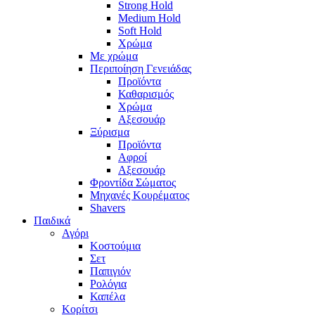
Strong Hold
Medium Hold
Soft Hold
Χρώμα
Με χρώμα
Περιποίηση Γενειάδας
Προϊόντα
Καθαρισμός
Χρώμα
Αξεσουάρ
Ξύρισμα
Προϊόντα
Αφροί
Αξεσουάρ
Φροντίδα Σώματος
Μηχανές Κουρέματος
Shavers
Παιδικά
Αγόρι
Κοστούμια
Σετ
Παπιγιόν
Ρολόγια
Καπέλα
Κορίτσι