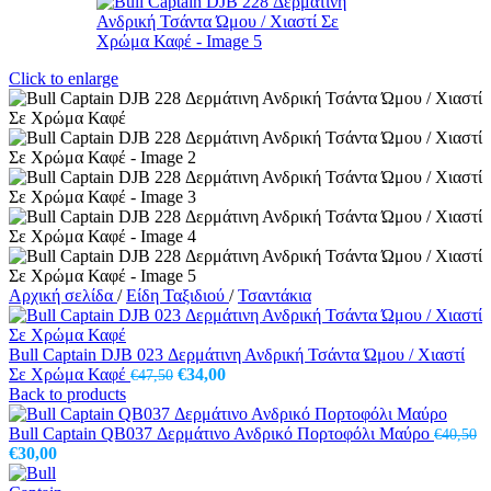
Click to enlarge
Αρχική σελίδα
/
Είδη Ταξιδιού
/
Τσαντάκια
Bull Captain DJB 023 Δερμάτινη Ανδρική Τσάντα Ώμου / Χιαστί
Original
Η
Σε Χρώμα Καφέ
€
34,00
€
47,50
price
τρέχουσα
Back to products
was:
τιμή
€47,50.
είναι:
Bull Captain QB037 Δερμάτινο Ανδρικό Πορτοφόλι Μαύρο
€
40,50
Original
Η
€34,00.
€
30,00
price
τρέχουσα