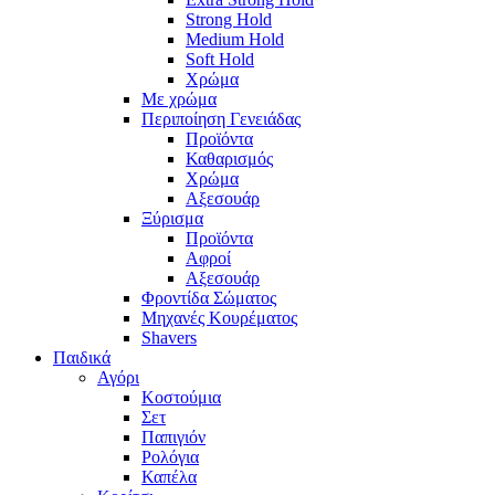
Strong Hold
Medium Hold
Soft Hold
Χρώμα
Με χρώμα
Περιποίηση Γενειάδας
Προϊόντα
Καθαρισμός
Χρώμα
Αξεσουάρ
Ξύρισμα
Προϊόντα
Αφροί
Αξεσουάρ
Φροντίδα Σώματος
Μηχανές Κουρέματος
Shavers
Παιδικά
Αγόρι
Κοστούμια
Σετ
Παπιγιόν
Ρολόγια
Καπέλα