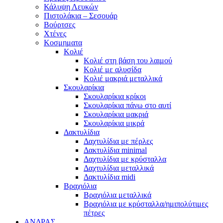
Κάλυψη Λευκών
Πιστολάκια – Σεσουάρ
Βούρτσες
Χτένες
Κοσμηματα
Κολιέ
Κολιέ στη βάση του λαιμού
Κολιέ με αλυσίδα
Κολιέ μακριά μεταλλικά
Σκουλαρίκια
Σκουλαρίκια κρίκοι
Σκουλαρίκια πάνω στο αυτί
Σκουλαρίκια μακριά
Σκουλαρίκια μικρά
Δακτυλίδια
Δαχτυλίδια με πέρλες
Δακτυλίδια minimal
Δαχτυλίδια με κρύσταλλα
Δαχτυλίδια μεταλλικά
Δακτυλίδια midi
Βραχιόλια
Βραχιόλια μεταλλικά
Βραχιόλια με κρύσταλλα/ημιπολύτιμες
πέτρες
ΑΝΔΡΑΣ