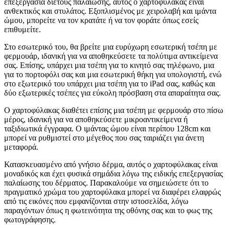
επεξεργασία διετούς παλαίωσης, αυτός ο χαρτοφύλακας είναι
ανθεκτικός και στυλάτος. Εξοπλισμένος με χειρολαβή και ιμάντα
ώμου, μπορείτε να τον κρατάτε ή να τον φοράτε όπως εσείς
επιθυμείτε.
Στο εσωτερικό του, θα βρείτε μια ευρύχωρη εσωτερική τσέπη με
φερμουάρ, ιδανική για να αποθηκεύσετε τα πολύτιμα αντικείμενα
σας. Επίσης, υπάρχει μια τσέπη για το κινητό σας τηλέφωνο, μια
για το πορτοφόλι σας και μια εσωτερική θήκη για υπολογιστή, ενώ
στο εξωτερικό του υπάρχει μια τσέπη για το iPad σας, καθώς και
δύο εξωτερικές τσέπες για εύκολη πρόσβαση στα απαραίτητα σας.
Ο χαρτοφύλακας διαθέτει επίσης μια τσέπη με φερμουάρ στο πίσω
μέρος, ιδανική για να αποθηκεύσετε μικροαντικείμενα ή
ταξιδιωτικά έγγραφα. Ο ιμάντας ώμου είναι περίπου 128cm και
μπορεί να ρυθμιστεί στο μέγεθος που σας ταιριάζει για άνετη
μεταφορά.
Κατασκευασμένο από γνήσιο δέρμα, αυτός ο χαρτοφύλακας είναι
μοναδικός και έχει φυσικά σημάδια λόγω της ειδικής επεξεργασίας
παλαίωσης του δέρματος. Παρακαλούμε να σημειώσετε ότι το
πραγματικό χρώμα του χαρτοφύλακα μπορεί να διαφέρει ελαφρώς
από τις εικόνες που εμφανίζονται στην ιστοσελίδα, λόγω
παραγόντων όπως η φωτεινότητα της οθόνης σας και το φως της
φωτογράφησης.