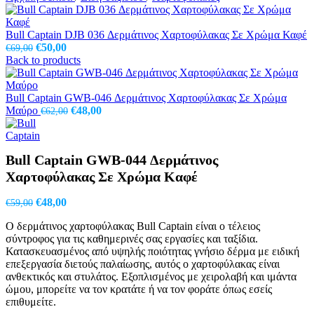
Bull Captain DJB 036 Δερμάτινος Χαρτοφύλακας Σε Χρώμα Καφέ
Original
Η
€
50,00
€
69,00
price
τρέχουσα
Back to products
was:
τιμή
€69,00.
είναι:
€50,00.
Bull Captain GWB-046 Δερμάτινος Χαρτοφύλακας Σε Χρώμα
Original
Η
Μαύρο
€
48,00
€
62,00
price
τρέχουσα
was:
τιμή
€62,00.
είναι:
Bull Captain GWB-044 Δερμάτινος
€48,00.
Χαρτοφύλακας Σε Χρώμα Καφέ
Original
Η
€
48,00
€
59,00
price
τρέχουσα
Ο δερμάτινος χαρτοφύλακας Bull Captain είναι ο τέλειος
was:
τιμή
σύντροφος για τις καθημερινές σας εργασίες και ταξίδια.
€59,00.
είναι:
Κατασκευασμένος από υψηλής ποιότητας γνήσιο δέρμα με ειδική
€48,00.
επεξεργασία διετούς παλαίωσης, αυτός ο χαρτοφύλακας είναι
ανθεκτικός και στυλάτος. Εξοπλισμένος με χειρολαβή και ιμάντα
ώμου, μπορείτε να τον κρατάτε ή να τον φοράτε όπως εσείς
επιθυμείτε.