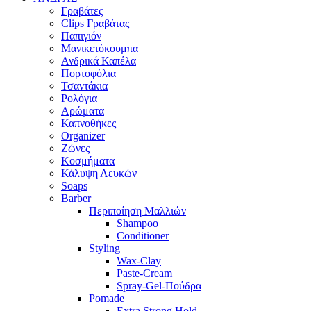
Γραβάτες
Clips Γραβάτας
Παπιγιόν
Μανικετόκουμπα
Ανδρικά Καπέλα
Πορτοφόλια
Τσαντάκια
Ρολόγια
Αρώματα
Καπνοθήκες
Organizer
Ζώνες
Κοσμήματα
Κάλυψη Λευκών
Soaps
Barber
Περιποίηση Μαλλιών
Shampoo
Conditioner
Styling
Wax-Clay
Paste-Cream
Spray-Gel-Πούδρα
Pomade
Extra Strong Hold