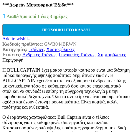
***Δωρεάν Μεταφορικά Έξοδα***
Διαθέσιμο από 1 έως 3 ημέρες
ΠΡΟΣΘΉΚΗ ΣΤΟ ΚΑΛΆΘΙ
Add to wishlist
Κωδικός προϊόντος:
GWB044BRWN
Κατηγορίες:
Τσάντες
,
Χαρτοφύλακες
Ετικέτες:
Ανδρικές Τσάντες
,
Γυναικείες Τσάντες
,
Χαρτοφύλακες
Περιγραφή
Η BULLCAPTAIN έχει μακρά ιστορία και τώρα είναι μια διάσημη
μάρκα παραγωγής υψηλής ποιότητας δερμάτινων ειδών . Η
BULLCAPTAIN έχει δεσμευτεί να εξυπηρετεί άνδρες της πόλης
με αντικείμενα τόσο σε καθημερινό όσο και σε επιχειρηματικό
στυλ και να συνδυάζει επίσης τη σύγχρονη τεχνολογία με την
παραδοσιακή δεξιοτεχνία. Όλα τα αντικείμενα είναι από πρωτότυπο
σχέδιο και έχουν έντονη προσωπικότητα. Είναι κομψά, καλής
ποιότητας και ανθεκτικά.
Ο δερμάτινος χαρτοφύλακας Bull Captain είναι ο τέλειος
σύντροφος για τις καθημερινές σας εργασίες και ταξίδια.
Κατασκευασμένος από υψηλής ποιότητας γνήσιο δέρμα με ειδική