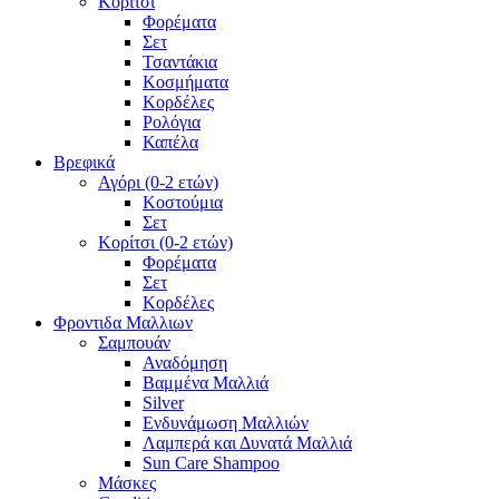
Κορίτσι
Φορέματα
Σετ
Τσαντάκια
Κοσμήματα
Κορδέλες
Ρολόγια
Καπέλα
Βρεφικά
Αγόρι (0-2 ετών)
Κοστούμια
Σετ
Κορίτσι (0-2 ετών)
Φορέματα
Σετ
Κορδέλες
Φροντιδα Μαλλιων
Σαμπουάν
Αναδόμηση
Βαμμένα Μαλλιά
Silver
Ενδυνάμωση Μαλλιών
Λαμπερά και Δυνατά Μαλλιά
Sun Care Shampoo
Μάσκες