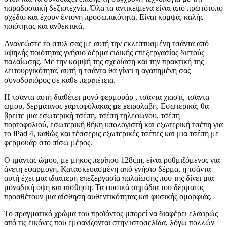
παραδοσιακή δεξιοτεχνία. Όλα τα αντικείμενα είναι από πρωτότυπο
σχέδιο και έχουν έντονη προσωπικότητα. Είναι κομψά, καλής
ποιότητας και ανθεκτικά.
Ανανεώστε το στυλ σας με αυτή την εκλεπτυσμένη τσάντα από
υψηλής ποιότητας γνήσιο δέρμα ειδικής επεξεργασίας διετούς
παλαίωσης. Με την κομψή της σχεδίαση και την πρακτική της
λειτουργικότητα, αυτή η τσάντα θα γίνει η αγαπημένη σας
συνοδοιπόρος σε κάθε περιπέτεια.
Η τσάντα αυτή διαθέτει μονό φερμουάρ , τσάντα χιαστί, τσάντα
ώμου, δερμάτινος χαρτοφύλακας με χειρολαβή. Εσωτερικά, θα
βρείτε μια εσωτερική τσέπη, τσέπη τηλεφώνου, τσέπη
πορτοφολιού, εσωτερική θήκη υπολογιστή και εξωτερική τσέπη για
το iPad 4, καθώς και τέσσερις εξωτερικές τσέπες και μια τσέπη με
φερμουάρ στο πίσω μέρος.
Ο ιμάντας ώμου, με μήκος περίπου 128cm, είναι ρυθμιζόμενος για
άνετη εφαρμογή. Κατασκευασμένη από γνήσιο δέρμα, η τσάντα
αυτή έχει μια ιδιαίτερη επεξεργασία παλαίωσης που της δίνει μια
μοναδική όψη και αίσθηση. Τα φυσικά σημάδια του δέρματος
προσθέτουν μια αίσθηση αυθεντικότητας και φυσικής ομορφιάς.
Το πραγματικό χρώμα του προϊόντος μπορεί να διαφέρει ελαφρώς
από τις εικόνες που εμφανίζονται στην ιστοσελίδα, λόγω πολλών