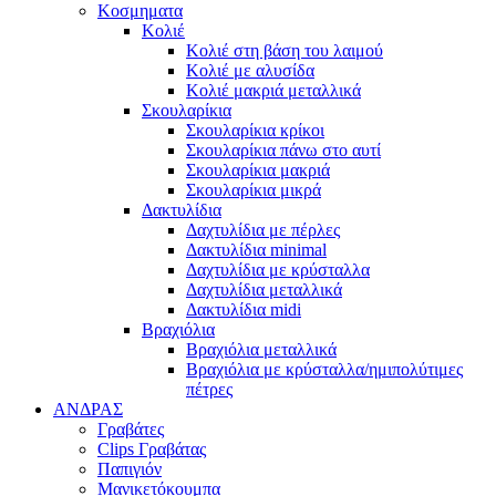
Κοσμηματα
Κολιέ
Κολιέ στη βάση του λαιμού
Κολιέ με αλυσίδα
Κολιέ μακριά μεταλλικά
Σκουλαρίκια
Σκουλαρίκια κρίκοι
Σκουλαρίκια πάνω στο αυτί
Σκουλαρίκια μακριά
Σκουλαρίκια μικρά
Δακτυλίδια
Δαχτυλίδια με πέρλες
Δακτυλίδια minimal
Δαχτυλίδια με κρύσταλλα
Δαχτυλίδια μεταλλικά
Δακτυλίδια midi
Βραχιόλια
Βραχιόλια μεταλλικά
Βραχιόλια με κρύσταλλα/ημιπολύτιμες
πέτρες
ΑΝΔΡΑΣ
Γραβάτες
Clips Γραβάτας
Παπιγιόν
Μανικετόκουμπα