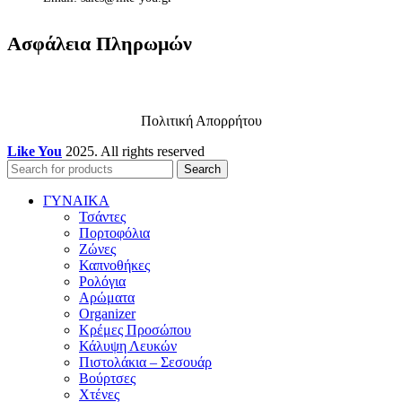
Ασφάλεια Πληρωμών
Πολιτική Απορρήτου
Like You
2025. All rights reserved
Search
ΓΥΝΑΙΚΑ
Τσάντες
Πορτοφόλια
Ζώνες
Καπνοθήκες
Ρολόγια
Αρώματα
Organizer
Κρέμες Προσώπου
Κάλυψη Λευκών
Πιστολάκια – Σεσουάρ
Βούρτσες
Χτένες