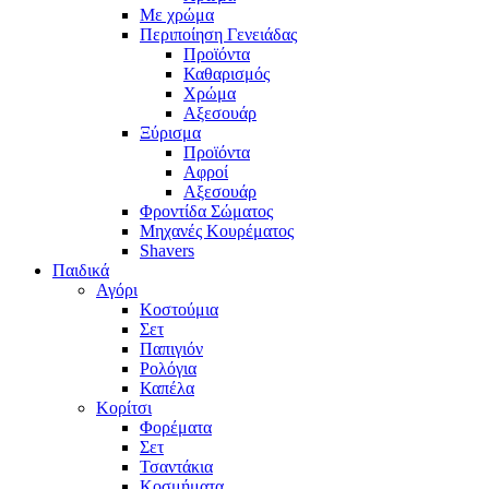
Με χρώμα
Περιποίηση Γενειάδας
Προϊόντα
Καθαρισμός
Χρώμα
Αξεσουάρ
Ξύρισμα
Προϊόντα
Αφροί
Αξεσουάρ
Φροντίδα Σώματος
Μηχανές Κουρέματος
Shavers
Παιδικά
Αγόρι
Κοστούμια
Σετ
Παπιγιόν
Ρολόγια
Καπέλα
Κορίτσι
Φορέματα
Σετ
Τσαντάκια
Κοσμήματα