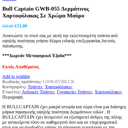
€69,00.
είναι:
Bull Captain GWB-055 Δερμάτινος
€50,00.
Χαρτοφύλακας Σε Χρώμα Μαύρο
Original
Η
€
51,00
€
69,00
price
τρέχουσα
Ανανεώστε το στυλ σας με αυτή την εκλεπτυσμένη τσάντα από
was:
τιμή
υψηλής ποιότητας γνήσιο δέρμα ειδικής επεξεργασίας διετούς
€69,00.
είναι:
παλαίωσης.
€51,00.
***Δωρεάν Μεταφορικά Έξοδα***
Εκτός Αποθέματος
Add to wishlist
Κωδικός προϊόντος:
GWB-055BLCK
Κατηγορίες:
Τσάντες
,
Χαρτοφύλακες
Ετικέτες:
Ανδρικές Τσάντες
,
Γυναικείες Τσάντες
,
Χαρτοφύλακες
Περιγραφή
Η BULLCAPTAIN έχει μακρά ιστορία και τώρα είναι μια διάσημη
μάρκα παραγωγής υψηλής ποιότητας δερμάτινων ειδών . Η
BULLCAPTAIN έχει δεσμευτεί να εξυπηρετεί άνδρες της πόλης
με αντικείμενα τόσο σε καθημερινό όσο και σε επιχειρηματικό
στυλ και να συνδυάζει επίσης τη σύγχρονη τεχνολογία με την