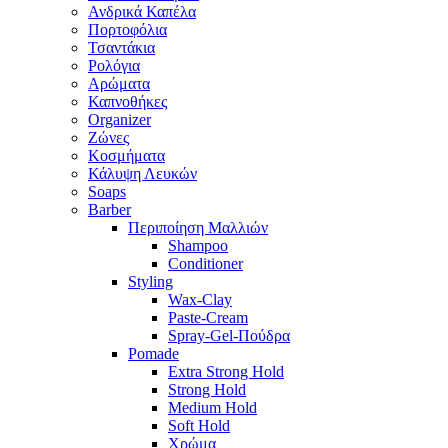
Ανδρικά Καπέλα
Πορτοφόλια
Τσαντάκια
Ρολόγια
Αρώματα
Καπνοθήκες
Organizer
Ζώνες
Κοσμήματα
Κάλυψη Λευκών
Soaps
Barber
Περιποίηση Μαλλιών
Shampoo
Conditioner
Styling
Wax-Clay
Paste-Cream
Spray-Gel-Πούδρα
Pomade
Extra Strong Hold
Strong Hold
Medium Hold
Soft Hold
Χρώμα