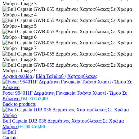
Αρχική σελίδα
/
Είδη Ταξιδιού
/
Χαρτοφύλακες
Foxer 954011F Δερμάτινη Γυναικεία Τσάντα Χιαστί / Ώμου Σε
Original
Η
Κόκκινο
€
52,00
€
64,00
price
τρέχουσα
Back to products
was:
τιμή
€64,00.
είναι:
€52,00.
Bull Captain DJB 036 Δερμάτινος Χαρτοφύλακας Σε Χρώμα
Original
Η
Μαύρο
€
50,00
€
69,00
price
τρέχουσα
was:
τιμή