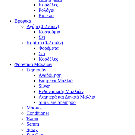
Κορδέλες
Ρολόγια
Καπέλα
Βρεφικά
Αγόρι (0-2 ετών)
Κοστούμια
Σετ
Κορίτσι (0-2 ετών)
Φορέματα
Σετ
Κορδέλες
Φροντιδα Μαλλιων
Σαμπουάν
Αναδόμηση
Βαμμένα Μαλλιά
Silver
Ενδυνάμωση Μαλλιών
Λαμπερά και Δυνατά Μαλλιά
Sun Care Shampoo
Μάσκες
Conditioner
Έλαια
Serum
Spray
Sun Care