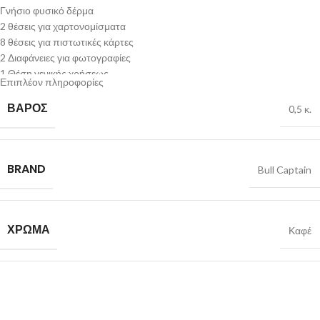
Γνήσιο φυσικό δέρμα
2 θέσεις για χαρτονομίσματα
8 θέσεις για πιστωτικές κάρτες
2 Διαφάνειες για φωτογραφίες
1 Θέση γενικής χρήσεως
Επιπλέον πληροφορίες
Θέση για το δίπλωμα.
Διαθέτει δικό του κουτί για προστασία και συσκευασία δώρου.
ΒΆΡΟΣ
0,5 κ.
ΔΙΑΣΤΑΣΕΙΣ
:
11Χ2Χ10cm
BRAND
Bull Captain
ΧΡΏΜΑ
Καφέ
ΥΛΙΚΌ
Δέρμα