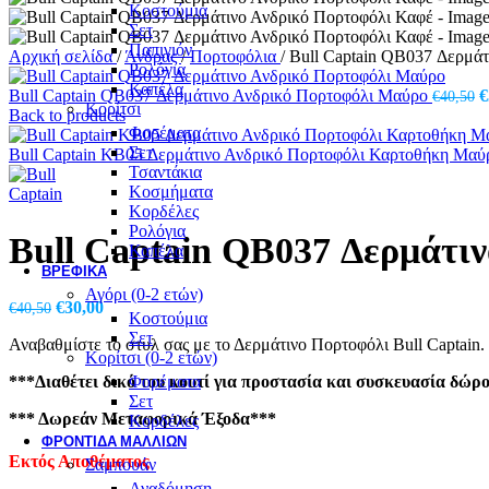
Κοστούμια
Σετ
Παπιγιόν
Αρχική σελίδα
/
Άνδρας
/
Πορτοφόλια
/
Bull Captain QB037 Δερμάτ
Ρολόγια
Καπέλα
O
Bull Captain QB037 Δερμάτινο Ανδρικό Πορτοφόλι Μαύρο
€
€
40,50
Κορίτσι
p
Back to products
Φορέματα
w
Σετ
€
Bull Captain KB05 Δερμάτινο Ανδρικό Πορτοφόλι Καρτοθήκη Μα
Τσαντάκια
Κοσμήματα
Κορδέλες
Ρολόγια
Bull Captain QB037 Δερμάτι
Καπέλα
ΒΡΕΦΙΚΆ
Αγόρι (0-2 ετών)
Original
Η
€
30,00
€
40,50
Κοστούμια
price
τρέχουσα
Σετ
Αναβαθμίστε το στυλ σας με το Δερμάτινο Πορτοφόλι Bull Captain.
was:
τιμή
Κορίτσι (0-2 ετών)
€40,50.
είναι:
***Διαθέτει δικό του κουτί για προστασία και συσκευασία δώρ
Φορέματα
€30,00.
Σετ
*** Δωρεάν Μεταφορικά Έξοδα***
Κορδέλες
ΦΡΟΝΤΙΔΑ ΜΑΛΛΙΩΝ
Εκτός Αποθέματος
Σαμπουάν
Αναδόμηση