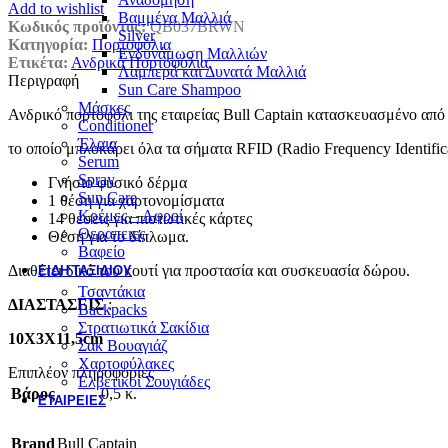
Add to wishlist
Βαμμένα Μαλλιά
Κωδικός προϊόντος:
QB037BRWN
Silver
Κατηγορία:
Πορτοφόλια
Ενδυνάμωση Μαλλιών
Ετικέτα:
Ανδρικά Πορτοφόλια
Λαμπερά και Δυνατά Μαλλιά
Περιγραφή
Sun Care Shampoo
Μάσκες
Ανδρικό πορτοφόλι της εταιρείας Bull Captain κατασκευασμένο από 
Conditioner
Έλαια
το οποίο μπλοκάρει όλα τα σήματα RFID (Radio Frequency Identif
Serum
Spray
Γνήσιο φυσικό δέρμα
Sun Care
1 θέση για χαρτονομίσματα
Κρέμες – Αφροί
14 θέσεις για πιστωτικές κάρτες
Θεραπειες
Θέση για το δίπλωμα.
Βαφείο
Διαθέτει δικό του κουτί για προστασία και συσκευασία δώρου.
ΕΊΔΗ ΤΑΞΙΔΙΟΎ
Τσαντάκια
ΔΙΑΣΤΑΣΕΙΣ
:
Backpacks
Στρατιωτικά Σακίδια
10Χ3Χ11,5cm
Σακ Βουαγιάζ
Χαρτοφύλακες
Επιπλέον πληροφορίες
Ελβετικοί Σουγιάδες
Βάρος
0,5 κ.
ΕΤΑΙΡΕΊΕΣ
Brand
Bull Captain