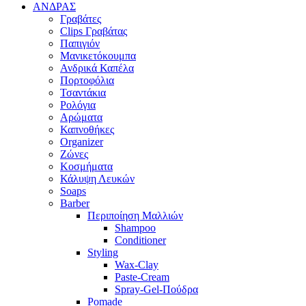
ΑΝΔΡΑΣ
Γραβάτες
Clips Γραβάτας
Παπιγιόν
Μανικετόκουμπα
Ανδρικά Καπέλα
Πορτοφόλια
Τσαντάκια
Ρολόγια
Αρώματα
Καπνοθήκες
Organizer
Ζώνες
Κοσμήματα
Κάλυψη Λευκών
Soaps
Barber
Περιποίηση Μαλλιών
Shampoo
Conditioner
Styling
Wax-Clay
Paste-Cream
Spray-Gel-Πούδρα
Pomade