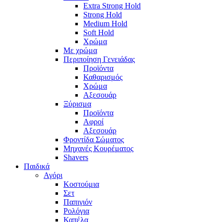
Extra Strong Hold
Strong Hold
Medium Hold
Soft Hold
Χρώμα
Με χρώμα
Περιποίηση Γενειάδας
Προϊόντα
Καθαρισμός
Χρώμα
Αξεσουάρ
Ξύρισμα
Προϊόντα
Αφροί
Αξεσουάρ
Φροντίδα Σώματος
Μηχανές Κουρέματος
Shavers
Παιδικά
Αγόρι
Κοστούμια
Σετ
Παπιγιόν
Ρολόγια
Καπέλα