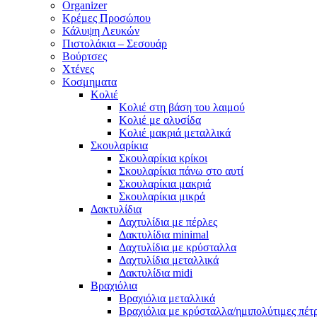
Organizer
Κρέμες Προσώπου
Κάλυψη Λευκών
Πιστολάκια – Σεσουάρ
Βούρτσες
Χτένες
Κοσμηματα
Κολιέ
Κολιέ στη βάση του λαιμού
Κολιέ με αλυσίδα
Κολιέ μακριά μεταλλικά
Σκουλαρίκια
Σκουλαρίκια κρίκοι
Σκουλαρίκια πάνω στο αυτί
Σκουλαρίκια μακριά
Σκουλαρίκια μικρά
Δακτυλίδια
Δαχτυλίδια με πέρλες
Δακτυλίδια minimal
Δαχτυλίδια με κρύσταλλα
Δαχτυλίδια μεταλλικά
Δακτυλίδια midi
Βραχιόλια
Βραχιόλια μεταλλικά
Βραχιόλια με κρύσταλλα/ημιπολύτιμες πέτ