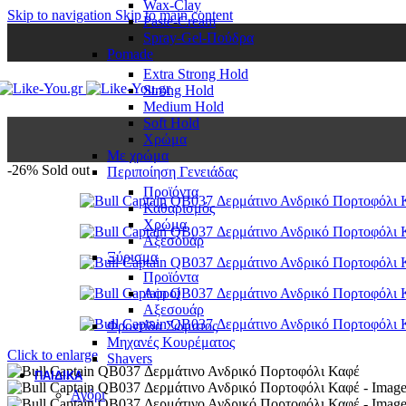
Wax-Clay
Skip to navigation
Skip to main content
Paste-Cream
Spray-Gel-Πούδρα
Pomade
Extra Strong Hold
Strong Hold
Medium Hold
Soft Hold
Χρώμα
Με χρώμα
-26%
Sold out
Περιποίηση Γενειάδας
Προϊόντα
Καθαρισμός
Χρώμα
Αξεσουάρ
Ξύρισμα
Προϊόντα
Αφροί
Αξεσουάρ
Φροντίδα Σώματος
Μηχανές Κουρέματος
Click to enlarge
Shavers
ΠΑΙΔΙΚΆ
Αγόρι