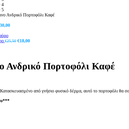
ινο Ανδρικό Πορτοφόλι Καφέ
riginal
Η
30,00
rice
τρέχουσα
as:
τιμή
40,50.
είναι:
Original
Η
ύρο
€
18,00
€
25,50
€30,00.
price
τρέχουσα
was:
τιμή
€25,50.
είναι:
€18,00.
νο Ανδρικό Πορτοφόλι Καφέ
 Κατασκευασμένο από γνήσιο φυσικό δέρμα, αυτό το πορτοφόλι θα σα
ου***