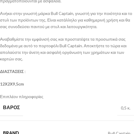
πραγματοποιούνται με ασφάλεια.
Aνήκει στην γνωστή μάρκα Bull Captain, γνωστή για την ποιότητα και το
στυλ των προϊόντων της. Είναι κατάλληλο για καθημερινή χρήση και θα
σας συνοδεύσει παντού με στυλ και λειτουργικότητα.
Αναβαθμίστε την εμφάνισή σας και προστατέψτε τα προσωπικά σας
δεδομένα με αυτό το πορτοφόλι Bull Captain. Αποκτήστε το τώρα και
απολαύστε την άνετη και ασφαλή οργάνωση των χρημάτων και των
καρτών σας.
ΔΙΑΣΤΑΣΕΙΣ
:
12Χ2Χ9,5cm
Επιπλέον πληροφορίες
ΒΆΡΟΣ
0,5 κ.
BRAND
Bull Captain