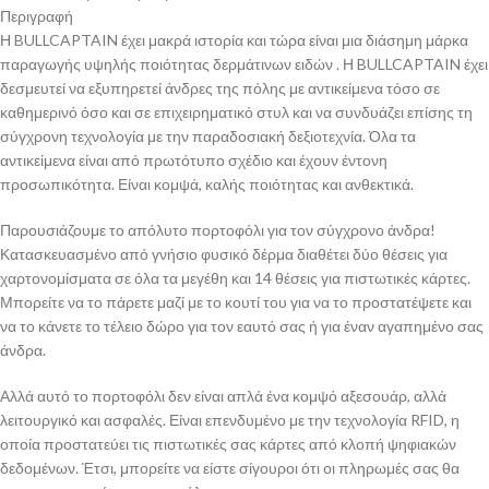
Περιγραφή
Η BULLCAPTAIN έχει μακρά ιστορία και τώρα είναι μια διάσημη μάρκα
παραγωγής υψηλής ποιότητας δερμάτινων ειδών . Η BULLCAPTAIN έχει
δεσμευτεί να εξυπηρετεί άνδρες της πόλης με αντικείμενα τόσο σε
καθημερινό όσο και σε επιχειρηματικό στυλ και να συνδυάζει επίσης τη
σύγχρονη τεχνολογία με την παραδοσιακή δεξιοτεχνία. Όλα τα
αντικείμενα είναι από πρωτότυπο σχέδιο και έχουν έντονη
προσωπικότητα. Είναι κομψά, καλής ποιότητας και ανθεκτικά.
Παρουσιάζουμε το απόλυτο πορτοφόλι για τον σύγχρονο άνδρα!
Κατασκευασμένο από γνήσιο φυσικό δέρμα διαθέτει δύο θέσεις για
χαρτονομίσματα σε όλα τα μεγέθη και 14 θέσεις για πιστωτικές κάρτες.
Μπορείτε να το πάρετε μαζί με το κουτί του για να το προστατέψετε και
να το κάνετε το τέλειο δώρο για τον εαυτό σας ή για έναν αγαπημένο σας
άνδρα.
Αλλά αυτό το πορτοφόλι δεν είναι απλά ένα κομψό αξεσουάρ, αλλά
λειτουργικό και ασφαλές. Είναι επενδυμένο με την τεχνολογία RFID, η
οποία προστατεύει τις πιστωτικές σας κάρτες από κλοπή ψηφιακών
δεδομένων. Έτσι, μπορείτε να είστε σίγουροι ότι οι πληρωμές σας θα