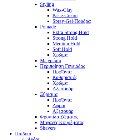
Styling
Wax-Clay
Paste-Cream
Spray-Gel-Πούδρα
Pomade
Extra Strong Hold
Strong Hold
Medium Hold
Soft Hold
Χρώμα
Με χρώμα
Περιποίηση Γενειάδας
Προϊόντα
Καθαρισμός
Χρώμα
Αξεσουάρ
Ξύρισμα
Προϊόντα
Αφροί
Αξεσουάρ
Φροντίδα Σώματος
Μηχανές Κουρέματος
Shavers
Παιδικά
Αγόρι