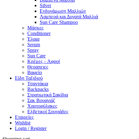
Silver
Ενδυνάμωση Μαλλιών
Λαμπερά και Δυνατά Μαλλιά
Sun Care Shampoo
Μάσκες
Conditioner
Έλαια
Serum
Spray
Sun Care
Κρέμες – Αφροί
Θεραπειες
Βαφείο
Είδη Ταξιδιού
Τσαντάκια
Backpacks
Στρατιωτικά Σακίδια
Σακ Βουαγιάζ
Χαρτοφύλακες
Ελβετικοί Σουγιάδες
Εταιρείες
Wishlist
Login / Register
Shopping cart