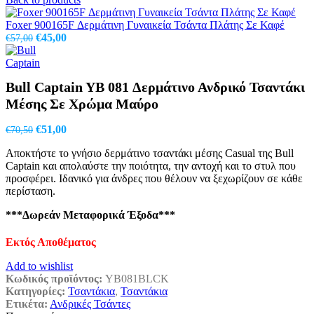
was:
τιμή
€43,00.
είναι:
Foxer 900165F Δερμάτινη Γυναικεία Τσάντα Πλάτης Σε Καφέ
Original
€24,00.
Η
€
45,00
€
57,00
price
τρέχουσα
was:
τιμή
€57,00.
είναι:
Bull Captain YB 081 Δερμάτινο Ανδρικό Τσαντάκι
€45,00.
Μέσης Σε Χρώμα Μαύρο
Original
Η
€
51,00
€
70,50
price
τρέχουσα
Αποκτήστε το γνήσιο δερμάτινο τσαντάκι μέσης Casual της Bull
was:
τιμή
Captain και απολαύστε την ποιότητα, την αντοχή και το στυλ που
€70,50.
είναι:
προσφέρει. Ιδανικό για άνδρες που θέλουν να ξεχωρίζουν σε κάθε
€51,00.
περίσταση.
***Δωρεάν Μεταφορικά Έξοδα***
Εκτός Αποθέματος
Add to wishlist
Κωδικός προϊόντος:
YB081BLCK
Κατηγορίες:
Τσαντάκια
,
Τσαντάκια
Ετικέτα:
Ανδρικές Τσάντες