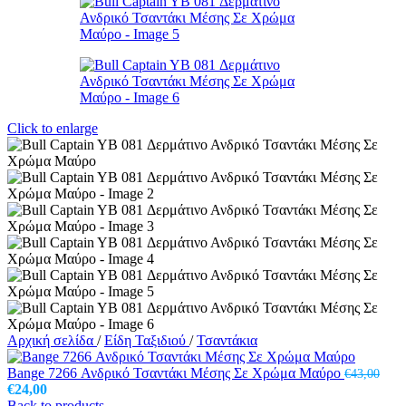
Click to enlarge
Αρχική σελίδα
/
Είδη Ταξιδιού
/
Τσαντάκια
Bange 7266 Ανδρικό Τσαντάκι Μέσης Σε Χρώμα Μαύρο
€
43,00
Original
Η
€
24,00
price
τρέχουσα
Back to products