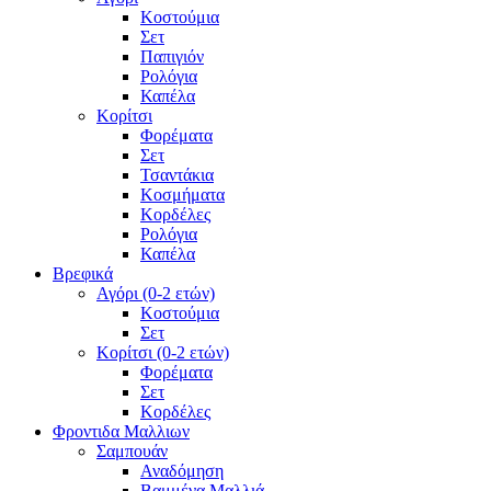
Κοστούμια
Σετ
Παπιγιόν
Ρολόγια
Καπέλα
Κορίτσι
Φορέματα
Σετ
Τσαντάκια
Κοσμήματα
Κορδέλες
Ρολόγια
Καπέλα
Βρεφικά
Αγόρι (0-2 ετών)
Κοστούμια
Σετ
Κορίτσι (0-2 ετών)
Φορέματα
Σετ
Κορδέλες
Φροντιδα Μαλλιων
Σαμπουάν
Αναδόμηση
Βαμμένα Μαλλιά