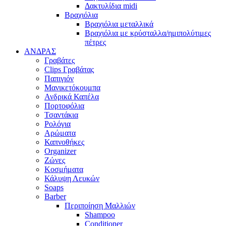
Δακτυλίδια midi
Βραχιόλια
Βραχιόλια μεταλλικά
Βραχιόλια με κρύσταλλα/ημιπολύτιμες
πέτρες
ΑΝΔΡΑΣ
Γραβάτες
Clips Γραβάτας
Παπιγιόν
Μανικετόκουμπα
Ανδρικά Καπέλα
Πορτοφόλια
Τσαντάκια
Ρολόγια
Αρώματα
Καπνοθήκες
Organizer
Ζώνες
Κοσμήματα
Κάλυψη Λευκών
Soaps
Barber
Περιποίηση Μαλλιών
Shampoo
Conditioner