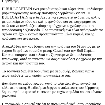
Περιγραφή
Η BULLCAPTAIN έχει μακρά ιστορία και τώρα είναι μια διάσημη
μάρκα παραγωγής υψηλής ποιότητας δερμάτινων ειδών . Η
BULLCAPTAIN έχει δεσμευτεί να εξυπηρετεί άνδρες της πόλης
με αντικείμενα τόσο σε καθημερινό όσο και σε επιχειρηματικό
στυλ και να συνδυάζει επίσης τη σύγχρονη τεχνολογία με την
παραδοσιακή δεξιοτεχνία. Όλα τα αντικείμενα είναι από πρωτότυπο
σχέδιο και έχουν έντονη προσωπικότητα. Είναι κομψά, καλής
ποιότητας και ανθεκτικά.
Ανακαλύψτε την κομψότητα και την ποιότητα του δέρματος με το
γνήσιο δερμάτινο τσαντάκι μέσης Casual από την Bull Captain.
Κατασκευασμένο από ειδικά επεξεργασμένο δέρμα διετούς
παλαίωσης, αυτό το τσαντάκι θα σας συνοδεύσει για χρόνια με την
αντοχή και την ποιότητά του.
Το τσαντάκι διαθέτει δύο θήκες με φερμουάρ, ιδανικές για να
αποθηκεύσετε τα απαραίτητα αντικείμενα σας.
Διατίθεται σε μαύρο χρώμα, αυτό το τσαντάκι είναι ιδανικό για
κάθε περίσταση. Η ειδική επεξεργασία παλαίωσης του δέρματος
δημιουργεί μια φυσική εμφάνιση με τυχόν σημάδια που το κάνουν
μοναδικό.
Παρακαλούμε σημειώστε ότι το πραγματικό χρώμα του προϊόντος