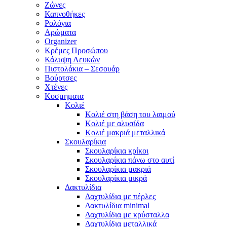
Ζώνες
Καπνοθήκες
Ρολόγια
Αρώματα
Organizer
Κρέμες Προσώπου
Κάλυψη Λευκών
Πιστολάκια – Σεσουάρ
Βούρτσες
Χτένες
Κοσμηματα
Κολιέ
Κολιέ στη βάση του λαιμού
Κολιέ με αλυσίδα
Κολιέ μακριά μεταλλικά
Σκουλαρίκια
Σκουλαρίκια κρίκοι
Σκουλαρίκια πάνω στο αυτί
Σκουλαρίκια μακριά
Σκουλαρίκια μικρά
Δακτυλίδια
Δαχτυλίδια με πέρλες
Δακτυλίδια minimal
Δαχτυλίδια με κρύσταλλα
Δαχτυλίδια μεταλλικά