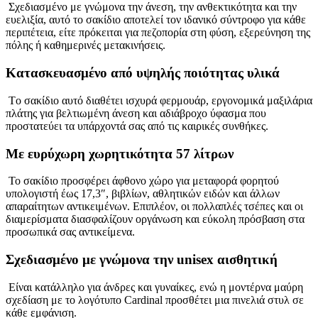
Σχεδιασμένο με γνώμονα την άνεση, την ανθεκτικότητα και την
ευελιξία, αυτό το σακίδιο αποτελεί τον ιδανικό σύντροφο για κάθε
περιπέτεια, είτε πρόκειται για πεζοπορία στη φύση, εξερεύνηση της
πόλης ή καθημερινές μετακινήσεις.
Κατασκευασμένο από υψηλής ποιότητας υλικά
Tο σακίδιο αυτό διαθέτει ισχυρά φερμουάρ, εργονομικά μαξιλάρια
πλάτης για βελτιωμένη άνεση και αδιάβροχο ύφασμα που
προστατεύει τα υπάρχοντά σας από τις καιρικές συνθήκες.
Με ευρύχωρη χωρητικότητα 57 λίτρων
Το σακίδιο προσφέρει άφθονο χώρο για μεταφορά φορητού
υπολογιστή έως 17,3″, βιβλίων, αθλητικών ειδών και άλλων
απαραίτητων αντικειμένων. Επιπλέον, οι πολλαπλές τσέπες και οι
διαμερίσματα διασφαλίζουν οργάνωση και εύκολη πρόσβαση στα
προσωπικά σας αντικείμενα.
Σχεδιασμένο με γνώμονα την unisex αισθητική
Είναι κατάλληλο για άνδρες και γυναίκες, ενώ η μοντέρνα μαύρη
σχεδίαση με το λογότυπο Cardinal προσθέτει μια πινελιά στυλ σε
κάθε εμφάνιση.