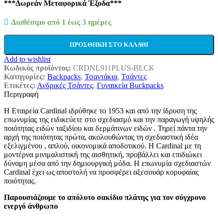
***Δωρεάν Μεταφορικά Έξοδα***
Διαθέσιμο από 1 έως 3 ημέρες
ΠΡΟΣΘΉΚΗ ΣΤΟ ΚΑΛΆΘΙ
Add to wishlist
Κωδικός προϊόντος:
CRDNL911PLUS-BLCK
Κατηγορίες:
Backpacks
,
Τσαντάκια
,
Τσάντες
Ετικέτες:
Ανδρικές Τσάντες
,
Γυναικεία Buckpacks
Περιγραφή
Η Εταιρεία Cardinal ιδρύθηκε το 1953 και από την ίδρυση της
επωνυμίας της ειδικεύετε στο σχεδιασμό και την παραγωγή υψηλής
ποιότητας ειδών ταξιδίου και δερμάτινων ειδών . Τηρεί πάντα την
αρχή της ποιότητας πρώτα, ακολουθώντας τη σχεδιαστική ιδέα
εξελιγμένου , απλού, οικονομικά αποδοτικού. Η Cardinal με τη
μοντέρνα μινιμαλιστική της αισθητική, προβάλλει και επιδιώκει
δύναμη μέσα από την δημιουργική μόδα. Η επωνυμία σχεδιαστών
Cardinal έχει ως αποστολή να προσφέρει αξεσουάρ κορυφαίας
ποιότητας.
Παρουσιάζουμε το απόλυτο σακίδιο πλάτης για τον σύγχρονο
ενεργό άνθρωπο