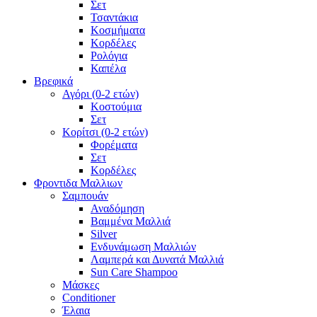
Σετ
Τσαντάκια
Κοσμήματα
Κορδέλες
Ρολόγια
Καπέλα
Βρεφικά
Αγόρι (0-2 ετών)
Κοστούμια
Σετ
Κορίτσι (0-2 ετών)
Φορέματα
Σετ
Κορδέλες
Φροντιδα Μαλλιων
Σαμπουάν
Αναδόμηση
Βαμμένα Μαλλιά
Silver
Ενδυνάμωση Μαλλιών
Λαμπερά και Δυνατά Μαλλιά
Sun Care Shampoo
Μάσκες
Conditioner
Έλαια