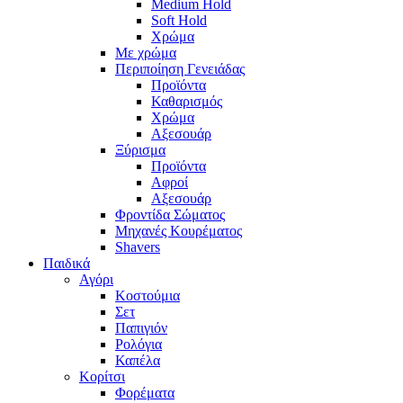
Medium Hold
Soft Hold
Χρώμα
Με χρώμα
Περιποίηση Γενειάδας
Προϊόντα
Καθαρισμός
Χρώμα
Αξεσουάρ
Ξύρισμα
Προϊόντα
Αφροί
Αξεσουάρ
Φροντίδα Σώματος
Μηχανές Κουρέματος
Shavers
Παιδικά
Αγόρι
Κοστούμια
Σετ
Παπιγιόν
Ρολόγια
Καπέλα
Κορίτσι
Φορέματα