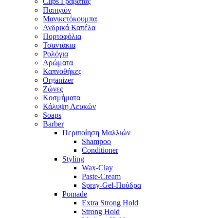
Clips Γραβάτας
Παπιγιόν
Μανικετόκουμπα
Ανδρικά Καπέλα
Πορτοφόλια
Τσαντάκια
Ρολόγια
Αρώματα
Καπνοθήκες
Organizer
Ζώνες
Κοσμήματα
Κάλυψη Λευκών
Soaps
Barber
Περιποίηση Μαλλιών
Shampoo
Conditioner
Styling
Wax-Clay
Paste-Cream
Spray-Gel-Πούδρα
Pomade
Extra Strong Hold
Strong Hold