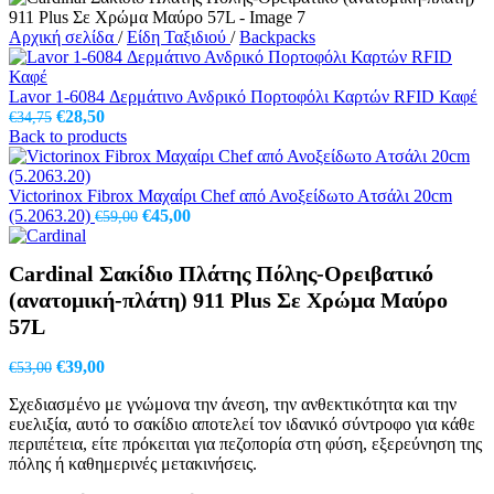
Αρχική σελίδα
/
Είδη Ταξιδιού
/
Backpacks
Lavor 1-6084 Δερμάτινο Ανδρικό Πορτοφόλι Καρτών RFID Καφέ
Original
Η
€
28,50
€
34,75
price
τρέχουσα
Back to products
was:
τιμή
€34,75.
είναι:
€28,50.
Victorinox Fibrox Μαχαίρι Chef από Ανοξείδωτο Ατσάλι 20cm
Original
Η
(5.2063.20)
€
45,00
€
59,00
price
τρέχουσα
was:
τιμή
Cardinal Σακίδιο Πλάτης Πόλης-Ορειβατικό
€59,00.
είναι:
€45,00.
(ανατομική-πλάτη) 911 Plus Σε Χρώμα Μαύρο
57L
Original
Η
€
39,00
€
53,00
price
τρέχουσα
Σχεδιασμένο με γνώμονα την άνεση, την ανθεκτικότητα και την
was:
τιμή
ευελιξία, αυτό το σακίδιο αποτελεί τον ιδανικό σύντροφο για κάθε
€53,00.
είναι:
περιπέτεια, είτε πρόκειται για πεζοπορία στη φύση, εξερεύνηση της
€39,00.
πόλης ή καθημερινές μετακινήσεις.