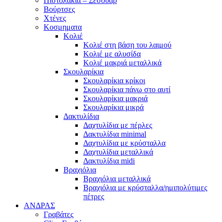
Πιστολάκια – Σεσουάρ
Βούρτσες
Χτένες
Κοσμηματα
Κολιέ
Κολιέ στη βάση του λαιμού
Κολιέ με αλυσίδα
Κολιέ μακριά μεταλλικά
Σκουλαρίκια
Σκουλαρίκια κρίκοι
Σκουλαρίκια πάνω στο αυτί
Σκουλαρίκια μακριά
Σκουλαρίκια μικρά
Δακτυλίδια
Δαχτυλίδια με πέρλες
Δακτυλίδια minimal
Δαχτυλίδια με κρύσταλλα
Δαχτυλίδια μεταλλικά
Δακτυλίδια midi
Βραχιόλια
Βραχιόλια μεταλλικά
Βραχιόλια με κρύσταλλα/ημιπολύτιμες
πέτρες
ΑΝΔΡΑΣ
Γραβάτες