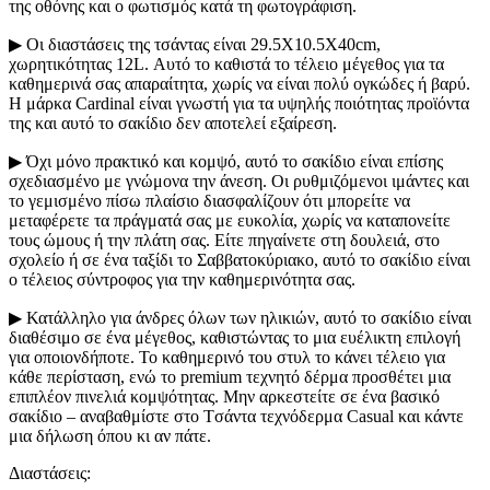
της οθόνης και ο φωτισμός κατά τη φωτογράφιση.
▶ Οι διαστάσεις της τσάντας είναι 29.5X10.5X40cm,
χωρητικότητας 12L. Αυτό το καθιστά το τέλειο μέγεθος για τα
καθημερινά σας απαραίτητα, χωρίς να είναι πολύ ογκώδες ή βαρύ.
Η μάρκα Cardinal είναι γνωστή για τα υψηλής ποιότητας προϊόντα
της και αυτό το σακίδιο δεν αποτελεί εξαίρεση.
▶ Όχι μόνο πρακτικό και κομψό, αυτό το σακίδιο είναι επίσης
σχεδιασμένο με γνώμονα την άνεση. Οι ρυθμιζόμενοι ιμάντες και
το γεμισμένο πίσω πλαίσιο διασφαλίζουν ότι μπορείτε να
μεταφέρετε τα πράγματά σας με ευκολία, χωρίς να καταπονείτε
τους ώμους ή την πλάτη σας. Είτε πηγαίνετε στη δουλειά, στο
σχολείο ή σε ένα ταξίδι το Σαββατοκύριακο, αυτό το σακίδιο είναι
ο τέλειος σύντροφος για την καθημερινότητα σας.
▶ Κατάλληλο για άνδρες όλων των ηλικιών, αυτό το σακίδιο είναι
διαθέσιμο σε ένα μέγεθος, καθιστώντας το μια ευέλικτη επιλογή
για οποιονδήποτε. Το καθημερινό του στυλ το κάνει τέλειο για
κάθε περίσταση, ενώ το premium τεχνητό δέρμα προσθέτει μια
επιπλέον πινελιά κομψότητας. Μην αρκεστείτε σε ένα βασικό
σακίδιο – αναβαθμίστε στο Tσάντα τεχνόδερμα Casual και κάντε
μια δήλωση όπου κι αν πάτε.
Διαστάσεις: