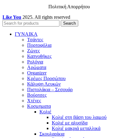
Πολιτική Απορρήτου
Like You
2025. All rights reserved
Search
ΓΥΝΑΙΚΑ
Τσάντες
Πορτοφόλια
Ζώνες
Καπνοθήκες
Ρολόγια
Αρώματα
Organizer
Κρέμες Προσώπου
Κάλυψη Λευκών
Πιστολάκια – Σεσουάρ
Βούρτσες
Χτένες
Κοσμηματα
Κολιέ
Κολιέ στη βάση του λαιμού
Κολιέ με αλυσίδα
Κολιέ μακριά μεταλλικά
Σκουλαρίκια