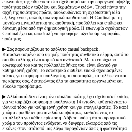
επωνυμίας της ειδικεύετε στο σχεδιασμό και την παραγωγή υψηλής
ποιότητας ειδών ταξιδίου και δερμάτινων ειδών . Τηρεί πάντα την
αρχή της ποιότητας πρώτα, ακολουθώντας τη σχεδιαστική ιδέα
εξελιγμένου , απλού, οικονομικά αποδοτικού. Η Cardinal με τη
μοντέρνα μινιμαλιστική της αισθητική, προβάλλει και επιδιώκει
δύναμη μέσα από την δημιουργική μόδα. Η επωνυμία σχεδιαστών
Cardinal έχει ως αποστολή να προσφέρει αξεσουάρ κορυφαίας
ποιότητας.
▶ Σας παρουσιάζουμε το απόλυτο casual backpack .
Κατασκευασμένο από υψηλής ποιότητας συνθετικό δέρμα, αυτό το
σακίδιο πλάτης είναι κομψό και ανθεκτικό. Με το ευρύχωρο
εσωτερικό του και τις πολλαπλές θήκες του, είναι ιδανικό για
καθημερινή χρήση. Το εσωτερικό διαθέτει ειδικά σχεδιασμένες
τσέπες για το φορητό υπολογιστή, το πορτοφόλι, το τηλέφωνο και
τις κάρτες σας, διατηρώντας όλα τα απαραίτητα οργανωμένα και
εύκολα προσβάσιμα.
▶ Αλλά αυτό δεν είναι μόνο σακίδιο πλάτης έχει σχεδιαστεί επίσης
για να ταιριάζει σε φορητό υπολογιστή 14 ιντσών, καθιστώντας το
ιδανικό τόσο για καθημερνή χρήση και για επαγγελματίες. Το καφέ
χρώμα προσθέτει μια πινελιά κομψότητας, καθιστώντας το
κατάλληλο για κάθε περίσταση. Λάβετε υπόψη ότι το πραγματικό
χρώμα του προϊόντος ενδέχεται να διαφέρει ελαφρώς από τις
εικόνες στον ιστότοπό μας λόγω παραγόντων όπως η φωτεινότητα