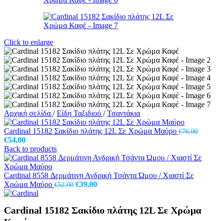
Click to enlarge
Αρχική σελίδα
/
Είδη Ταξιδιού
/
Τσαντάκια
Cardinal 15182 Σακίδιο πλάτης 12L Σε Χρώμα Μαύρο
€
76,00
Original
Η
€
54,00
price
τρέχουσα
Back to products
was:
τιμή
€76,00.
είναι:
€54,00.
Cardinal 8558 Δερμάτινη Ανδρική Τσάντα Ώμου / Χιαστί Σε
Original
Η
Χρώμα Μαύρο
€
39,00
€
52,00
price
τρέχουσα
was:
τιμή
Cardinal 15182 Σακίδιο πλάτης 12L Σε Χρώμα
€52,00.
είναι:
€39,00.