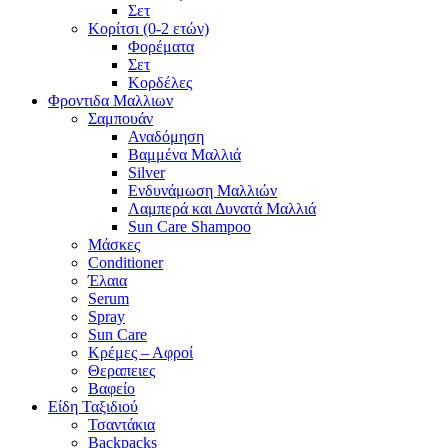
Σετ
Κορίτσι (0-2 ετών)
Φορέματα
Σετ
Κορδέλες
Φροντιδα Μαλλιων
Σαμπουάν
Αναδόμηση
Βαμμένα Μαλλιά
Silver
Ενδυνάμωση Μαλλιών
Λαμπερά και Δυνατά Μαλλιά
Sun Care Shampoo
Μάσκες
Conditioner
Έλαια
Serum
Spray
Sun Care
Κρέμες – Αφροί
Θεραπειες
Βαφείο
Είδη Ταξιδιού
Τσαντάκια
Backpacks