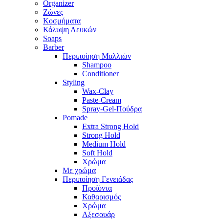
Organizer
Ζώνες
Κοσμήματα
Κάλυψη Λευκών
Soaps
Barber
Περιποίηση Μαλλιών
Shampoo
Conditioner
Styling
Wax-Clay
Paste-Cream
Spray-Gel-Πούδρα
Pomade
Extra Strong Hold
Strong Hold
Medium Hold
Soft Hold
Χρώμα
Με χρώμα
Περιποίηση Γενειάδας
Προϊόντα
Καθαρισμός
Χρώμα
Αξεσουάρ