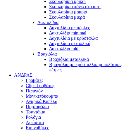
Σκουλαρίκια κρίκοι
Σκουλαρίκια πάνω στο αυτί
Σκουλαρίκια μακριά
Σκουλαρίκια μικρά
Δακτυλίδια
Δαχτυλίδια με πέρλες
Δακτυλίδια minimal
Δαχτυλίδια με κρύσταλλα
Δαχτυλίδια μεταλλικά
Δακτυλίδια midi
Βραχιόλια
Βραχιόλια μεταλλικά
Βραχιόλια με κρύσταλλα/ημιπολύτιμες
πέτρες
ΑΝΔΡΑΣ
Γραβάτες
Clips Γραβάτας
Παπιγιόν
Μανικετόκουμπα
Ανδρικά Καπέλα
Πορτοφόλια
Τσαντάκια
Ρολόγια
Αρώματα
Καπνοθήκες