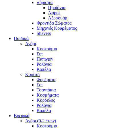
Ξύρισμα
Προϊόντα
Αφροί
Αξεσουάρ
Φροντίδα Σώματος
Μηχανές Κουρέματος
Shavers
Παιδικά
Αγόρι
Κοστούμια
Σετ
Παπιγιόν
Ρολόγια
Καπέλα
Κορίτσι
Φορέματα
Σετ
Τσαντάκια
Κοσμήματα
Κορδέλες
Ρολόγια
Καπέλα
Βρεφικά
Αγόρι (0-2 ετών)
Κοστούμια