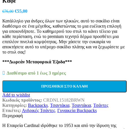
Καφέ
Original
Η
€
55,00
€
76,00
price
τρέχουσα
Κατάλληλο για άνδρες όλων των ηλικιών, αυτό το σακίδιο είναι
was:
τιμή
διαθέσιμο σε ένα μέγεθος, καθιστώντας το μια ευέλικτη επιλογή
€76,00.
είναι:
για οποιονδήποτε. Το καθημερινό του στυλ το κάνει τέλειο για
€55,00.
κάθε περίσταση, ενώ το premium τεχνητό δέρμα προσθέτει μια
επιπλέον πινελιά κομψότητας. Μην χάσετε την ευκαιρία να
αποκτήσετε αυτό το υπέροχο σακίδιο πλάτης και να ξεχωρίσετε με
το στυλ σας!
***Δωρεάν Μεταφορικά Έξοδα***
Διαθέσιμο από 1 έως 3 ημέρες
ΠΡΟΣΘΉΚΗ ΣΤΟ ΚΑΛΆΘΙ
Add to wishlist
Κωδικός προϊόντος:
CRDNL15182BRWN
Κατηγορίες:
Backpacks
,
Τσαντάκια
,
Τσαντάκια
,
Τσάντες
Ετικέτες:
Ανδρικές Τσάντες
,
Γυναικεία Buckpacks
Περιγραφή
Η Εταιρεία Cardinal ιδρύθηκε το 1953 και από την ίδρυση της