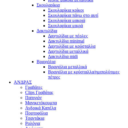
Σκουλαρίκια
Σκουλαρίκια κρίκοι
Σκουλαρίκια πάνω στο αυτί
Σκουλαρίκια μακριά
Σκουλαρίκια μικρά
Δακτυλίδια
Δαχτυλίδια με πέρλες
Δακτυλίδια minimal
Δαχτυλίδια με κρύσταλλα
Δαχτυλίδια μεταλλικά
Δακτυλίδια midi
Βραχιόλια
Βραχιόλια μεταλλικά
Βραχιόλια με κρύσταλλα/ημιπολύτιμες
πέτρες
ΑΝΔΡΑΣ
Γραβάτες
Clips Γραβάτας
Παπιγιόν
Μανικετόκουμπα
Ανδρικά Καπέλα
Πορτοφόλια
Τσαντάκια
Ρολόγια