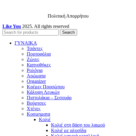
Πολιτική Απορρήτου
Like You
2025. All rights reserved
Search
ΓΥΝΑΙΚΑ
Τσάντες
Πορτοφόλια
Ζώνες
Καπνοθήκες
Ρολόγια
Αρώματα
Organizer
Κρέμες Προσώπου
Κάλυψη Λευκών
Πιστολάκια – Σεσουάρ
Βούρτσες
Χτένες
Κοσμηματα
Κολιέ
Κολιέ στη βάση του λαιμού
Κολιέ με αλυσίδα
Κολιέ μακριά μεταλλικά