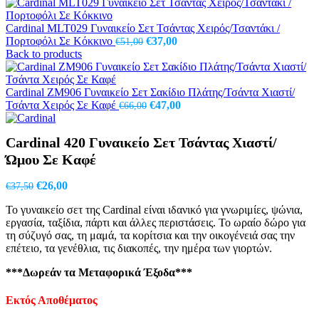
Cardinal MLT029 Γυναικείο Σετ Τσάντας Χειρός/Τσαντάκι /
Original
Η
Πορτοφόλι Σε Κόκκινο
€
37,00
€
51,00
price
τρέχουσα
Back to products
was:
τιμή
€51,00.
είναι:
€37,00.
Cardinal ZM906 Γυναικείο Σετ Σακίδιο Πλάτης/Τσάντα Χιαστί/
Original
Η
Τσάντα Χειρός Σε Καφέ
€
47,00
€
66,00
price
τρέχουσα
was:
τιμή
Cardinal 420 Γυναικείο Σετ Τσάντας Χιαστί/
€66,00.
είναι:
€47,00.
Ώμου Σε Καφέ
Original
Η
€
26,00
€
37,50
price
τρέχουσα
Το γυναικείο σετ της Cardinal είναι ιδανικό για γνωριμίες, ψώνια,
was:
τιμή
εργασία, ταξίδια, πάρτι και άλλες περιστάσεις. Το ωραίο δώρο για
€37,50.
είναι:
τη σύζυγό σας, τη μαμά, τα κορίτσια και την οικογένειά σας την
€26,00.
επέτειο, τα γενέθλια, τις διακοπές, την ημέρα των γιορτών.
***Δωρεάν τα Μεταφορικά Έξοδα***
Εκτός Αποθέματος