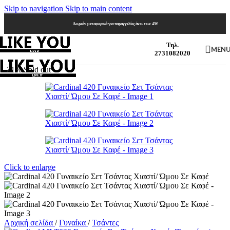
Skip to navigation
Skip to main content
Δωρεάν μεταφορικά για παραγγελίες άνω των 45€
Τηλ.
MEN
2731082020
-31%
Sold out
Click to enlarge
Αρχική σελίδα
/
Γυναίκα
/
Τσάντες