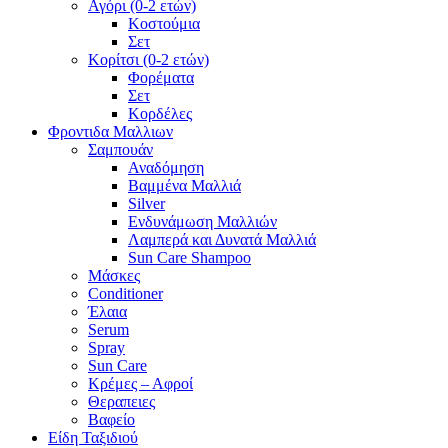
Αγόρι (0-2 ετών)
Κοστούμια
Σετ
Κορίτσι (0-2 ετών)
Φορέματα
Σετ
Κορδέλες
Φροντιδα Μαλλιων
Σαμπουάν
Αναδόμηση
Βαμμένα Μαλλιά
Silver
Ενδυνάμωση Μαλλιών
Λαμπερά και Δυνατά Μαλλιά
Sun Care Shampoo
Μάσκες
Conditioner
Έλαια
Serum
Spray
Sun Care
Κρέμες – Αφροί
Θεραπειες
Βαφείο
Είδη Ταξιδιού