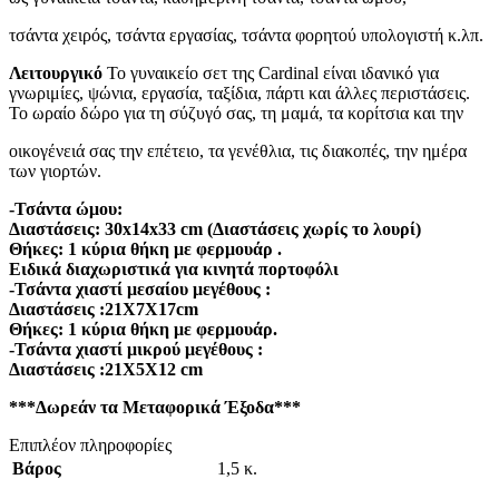
τσάντα χειρός, τσάντα εργασίας, τσάντα φορητού υπολογιστή κ.λπ.
Λειτουργικό
Το γυναικείο σετ της Cardinal είναι ιδανικό για
γνωριμίες, ψώνια, εργασία, ταξίδια, πάρτι και άλλες περιστάσεις.
Το ωραίο δώρο για τη σύζυγό σας, τη μαμά, τα κορίτσια και την
οικογένειά σας την επέτειο, τα γενέθλια, τις διακοπές, την ημέρα
των γιορτών.
-Τσάντα ώμου:
Διαστάσεις: 30x14x33 cm (Διαστάσεις χωρίς το λουρί)
Θήκες: 1 κύρια θήκη με φερμουάρ .
Ειδικά διαχωριστικά για κινητά πορτοφόλι
-Τσάντα χιαστί μεσαίου μεγέθους :
Διαστάσεις :21X7X17cm
Θήκες: 1 κύρια θήκη με φερμουάρ.
-Τσάντα χιαστί μικρού μεγέθους :
Διαστάσεις :21X5X12 cm
***Δωρεάν τα Μεταφορικά Έξοδα***
Επιπλέον πληροφορίες
Βάρος
1,5 κ.