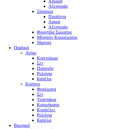
Χρώμα
Αξεσουάρ
Ξύρισμα
Προϊόντα
Αφροί
Αξεσουάρ
Φροντίδα Σώματος
Μηχανές Κουρέματος
Shavers
Παιδικά
Αγόρι
Κοστούμια
Σετ
Παπιγιόν
Ρολόγια
Καπέλα
Κορίτσι
Φορέματα
Σετ
Τσαντάκια
Κοσμήματα
Κορδέλες
Ρολόγια
Καπέλα
Βρεφικά