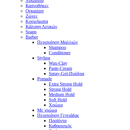
Αρώματα
Καπνοθήκες
Organizer
Ζώνες
Κοσμήματα
Κάλυψη Λευκών
Soaps
Barber
Περιποίηση Μαλλιών
Shampoo
Conditioner
Styling
Wax-Clay
Paste-Cream
Spray-Gel-Πούδρα
Pomade
Extra Strong Hold
Strong Hold
Medium Hold
Soft Hold
Χρώμα
Με χρώμα
Περιποίηση Γενειάδας
Προϊόντα
Καθαρισμός