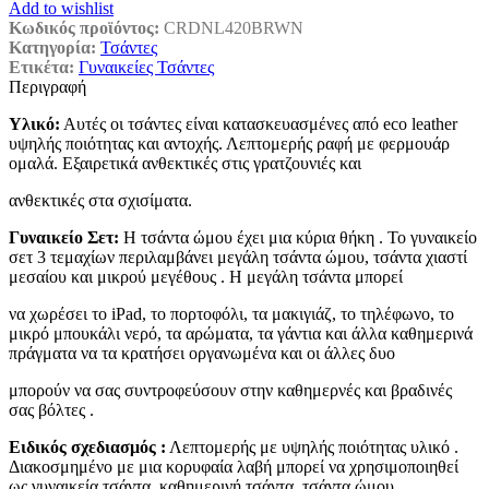
Add to wishlist
Κωδικός προϊόντος:
CRDNL420BRWN
Κατηγορία:
Τσάντες
Ετικέτα:
Γυναικείες Τσάντες
Περιγραφή
Υλικό:
Αυτές οι τσάντες είναι κατασκευασμένες από eco leather
υψηλής ποιότητας και αντοχής. Λεπτομερής ραφή με φερμουάρ
ομαλά. Εξαιρετικά ανθεκτικές στις γρατζουνιές και
ανθεκτικές στα σχισίματα.
Γυναικείο Σετ:
Η τσάντα ώμου έχει μια κύρια θήκη . Το γυναικείο
σετ 3 τεμαχίων περιλαμβάνει μεγάλη τσάντα ώμου, τσάντα χιαστί
μεσαίου και μικρού μεγέθους . Η μεγάλη τσάντα μπορεί
να χωρέσει το iPad, το πορτοφόλι, τα μακιγιάζ, το τηλέφωνο, το
μικρό μπουκάλι νερό, τα αρώματα, τα γάντια και άλλα καθημερινά
πράγματα να τα κρατήσει οργανωμένα και οι άλλες δυο
μπορούν να σας συντροφεύσουν στην καθημερνές και βραδινές
σας βόλτες .
Ειδικός σχεδιασμός :
Λεπτομερής με υψηλής ποιότητας υλικό .
Διακοσμημένο με μια κορυφαία λαβή μπορεί να χρησιμοποιηθεί
ως γυναικεία τσάντα, καθημερινή τσάντα, τσάντα ώμου,