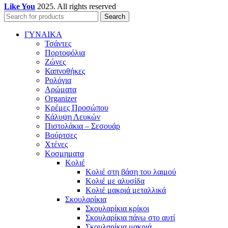
Like You
2025. All rights reserved
Search
ΓΥΝΑΙΚΑ
Τσάντες
Πορτοφόλια
Ζώνες
Καπνοθήκες
Ρολόγια
Αρώματα
Organizer
Κρέμες Προσώπου
Κάλυψη Λευκών
Πιστολάκια – Σεσουάρ
Βούρτσες
Χτένες
Κοσμηματα
Κολιέ
Κολιέ στη βάση του λαιμού
Κολιέ με αλυσίδα
Κολιέ μακριά μεταλλικά
Σκουλαρίκια
Σκουλαρίκια κρίκοι
Σκουλαρίκια πάνω στο αυτί
Σκουλαρίκια μακριά