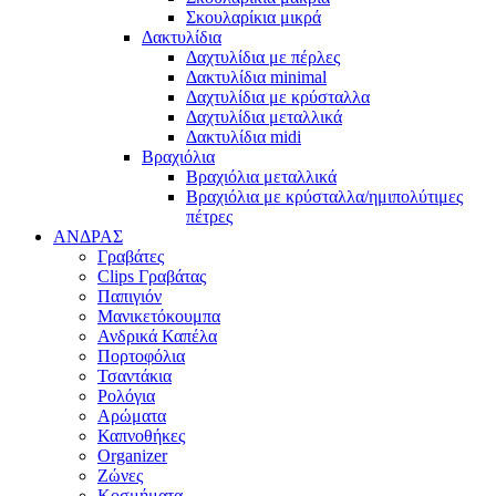
Σκουλαρίκια μικρά
Δακτυλίδια
Δαχτυλίδια με πέρλες
Δακτυλίδια minimal
Δαχτυλίδια με κρύσταλλα
Δαχτυλίδια μεταλλικά
Δακτυλίδια midi
Βραχιόλια
Βραχιόλια μεταλλικά
Βραχιόλια με κρύσταλλα/ημιπολύτιμες
πέτρες
ΑΝΔΡΑΣ
Γραβάτες
Clips Γραβάτας
Παπιγιόν
Μανικετόκουμπα
Ανδρικά Καπέλα
Πορτοφόλια
Τσαντάκια
Ρολόγια
Αρώματα
Καπνοθήκες
Organizer
Ζώνες
Κοσμήματα