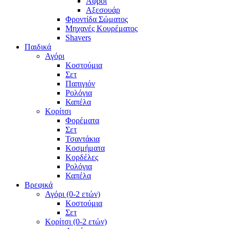
Αφροί
Αξεσουάρ
Φροντίδα Σώματος
Μηχανές Κουρέματος
Shavers
Παιδικά
Αγόρι
Κοστούμια
Σετ
Παπιγιόν
Ρολόγια
Καπέλα
Κορίτσι
Φορέματα
Σετ
Τσαντάκια
Κοσμήματα
Κορδέλες
Ρολόγια
Καπέλα
Βρεφικά
Αγόρι (0-2 ετών)
Κοστούμια
Σετ
Κορίτσι (0-2 ετών)