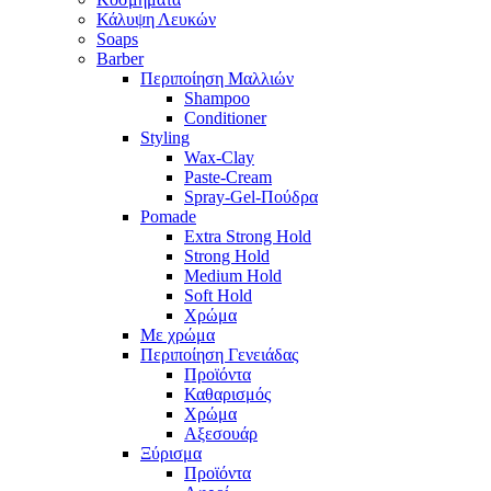
Κάλυψη Λευκών
Soaps
Barber
Περιποίηση Μαλλιών
Shampoo
Conditioner
Styling
Wax-Clay
Paste-Cream
Spray-Gel-Πούδρα
Pomade
Extra Strong Hold
Strong Hold
Medium Hold
Soft Hold
Χρώμα
Με χρώμα
Περιποίηση Γενειάδας
Προϊόντα
Καθαρισμός
Χρώμα
Αξεσουάρ
Ξύρισμα
Προϊόντα