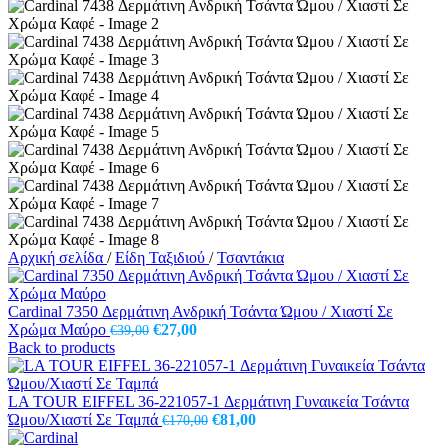
Αρχική σελίδα
/
Είδη Ταξιδιού
/
Τσαντάκια
Cardinal 7350 Δερμάτινη Ανδρική Τσάντα Ώμου / Χιαστί Σε
Original
Η
Χρώμα Μαύρο
€
27,00
€
39,00
price
τρέχουσα
Back to products
was:
τιμή
€39,00.
είναι:
€27,00.
LA TOUR EIFFEL 36-221057-1 Δερμάτινη Γυναικεία Τσάντα
Original
Η
Ώμου/Χιαστί Σε Ταμπά
€
81,00
€
170,00
price
τρέχουσα