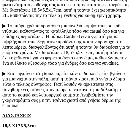
φωτεινότητα της οθόνης σας και ο φωτισμός κατά τη φωτογράφιση.
Με διαστάσεις 18,5×5,5x17cm, αυτή η τσάντα έχει χωρητικότητα
2L, καθιστώντας την το τέλειο μέγεθος για καθημερινή χρήση.
▶ Το μαύρο χρώμα προσθέτει μια πινελιά κομψότητας σε κάθε
ντύσιμο, καθιστώντας το κατάλληλο τόσο για casual όσο και για
επίσημες περιστάσεις. Η μάρκα Cardinal είναι γνωστή για τα
υψηλής ποιότητας δερμάτινα προϊόντα της και την προσοχή στη
λεπτομέρεια, διασφαλίζοντας ότι αυτή η τσάντα θα διαρκέσει για τα
επόμενα χρόνια. Με διαστάσεις 18,5×5,5x17cm, αυτή η τσάντα
έχει σχεδιαστεί για να φοριέται άνετα στον ώμο, καθιστώντας την
ένα ευέλικτο αξεσουάρ τόσο για άνδρες όσο και για γυναίκες.
▶ Είτε πηγαίνετε στη δουλειά, είτε κάνετε δουλειές είτε βγαίνετε
για μια νύχτα στην πόλη, αυτή η τσάντα χιαστί από γνήσιο δέρμα
είναι ο τέλειος σύντροφος. Γιατί λοιπόν να αρκεστείτε στις
συνηθισμένες τσάντες όταν μπορείτε να κάνετε μια δήλωση με
αυτό το κομψό και λειτουργικό κομμάτι; Αναβαθμίστε την
γκαρνταρόμπα σας με την τσάντα χιαστί από γνήσιο δέρμα της
Cardinal.
ΔΙΑΣΤΑΣΕΙΣ
18,5 Χ17Χ5,5cm