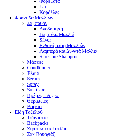
Φορέματα
Σετ
Κορδέλες
Φροντιδα Μαλλιων
Σαμπουάν
Αναδόμηση
Βαμμένα Μαλλιά
Silver
Ενδυνάμωση Μαλλιών
Λαμπερά και Δυνατά Μαλλιά
Sun Care Shampoo
Μάσκες
Conditioner
Έλαια
Serum
Spray
Sun Care
Κρέμες – Αφροί
Θεραπειες
Βαφείο
Είδη Ταξιδιού
Τσαντάκια
Backpacks
Στρατιωτικά Σακίδια
Σακ Βουαγιάζ