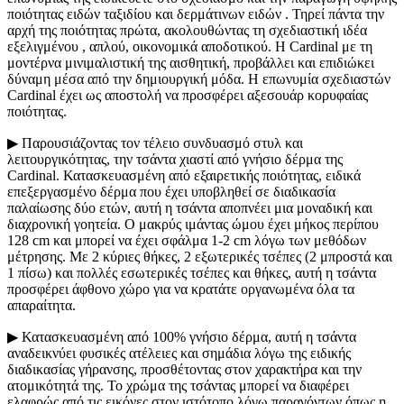
ποιότητας ειδών ταξιδίου και δερμάτινων ειδών . Τηρεί πάντα την
αρχή της ποιότητας πρώτα, ακολουθώντας τη σχεδιαστική ιδέα
εξελιγμένου , απλού, οικονομικά αποδοτικού. Η Cardinal με τη
μοντέρνα μινιμαλιστική της αισθητική, προβάλλει και επιδιώκει
δύναμη μέσα από την δημιουργική μόδα. Η επωνυμία σχεδιαστών
Cardinal έχει ως αποστολή να προσφέρει αξεσουάρ κορυφαίας
ποιότητας.
▶ Παρουσιάζοντας τον τέλειο συνδυασμό στυλ και
λειτουργικότητας, την τσάντα χιαστί από γνήσιο δέρμα της
Cardinal. Κατασκευασμένη από εξαιρετικής ποιότητας, ειδικά
επεξεργασμένο δέρμα που έχει υποβληθεί σε διαδικασία
παλαίωσης δύο ετών, αυτή η τσάντα αποπνέει μια μοναδική και
διαχρονική γοητεία. Ο μακρύς ιμάντας ώμου έχει μήκος περίπου
128 cm και μπορεί να έχει σφάλμα 1-2 cm λόγω των μεθόδων
μέτρησης. Με 2 κύριες θήκες, 2 εξωτερικές τσέπες (2 μπροστά και
1 πίσω) και πολλές εσωτερικές τσέπες και θήκες, αυτή η τσάντα
προσφέρει άφθονο χώρο για να κρατάτε οργανωμένα όλα τα
απαραίτητα.
▶ Κατασκευασμένη από 100% γνήσιο δέρμα, αυτή η τσάντα
αναδεικνύει φυσικές ατέλειες και σημάδια λόγω της ειδικής
διαδικασίας γήρανσης, προσθέτοντας στον χαρακτήρα και την
ατομικότητά της. Το χρώμα της τσάντας μπορεί να διαφέρει
ελαφρώς από τις εικόνες στον ιστότοπο λόγω παραγόντων όπως η