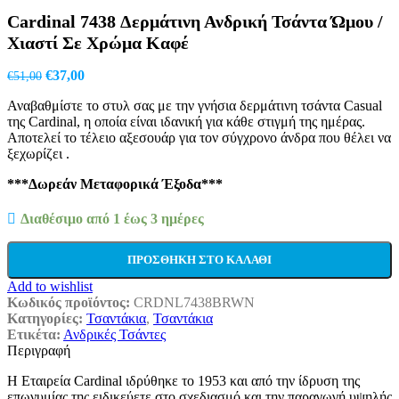
was:
τιμή
Cardinal 7438 Δερμάτινη Ανδρική Τσάντα Ώμου /
€170,00.
είναι:
€81,00.
Χιαστί Σε Χρώμα Καφέ
Original
Η
€
37,00
€
51,00
price
τρέχουσα
Αναβαθμίστε το στυλ σας με την γνήσια δερμάτινη τσάντα Casual
was:
τιμή
της Cardinal, η οποία είναι ιδανική για κάθε στιγμή της ημέρας.
€51,00.
είναι:
Αποτελεί το τέλειο αξεσουάρ για τον σύγχρονο άνδρα που θέλει να
€37,00.
ξεχωρίζει .
***Δωρεάν Μεταφορικά Έξοδα***
Διαθέσιμο από 1 έως 3 ημέρες
ΠΡΟΣΘΉΚΗ ΣΤΟ ΚΑΛΆΘΙ
Add to wishlist
Κωδικός προϊόντος:
CRDNL7438BRWN
Κατηγορίες:
Τσαντάκια
,
Τσαντάκια
Ετικέτα:
Ανδρικές Τσάντες
Περιγραφή
Η Εταιρεία Cardinal ιδρύθηκε το 1953 και από την ίδρυση της
επωνυμίας της ειδικεύετε στο σχεδιασμό και την παραγωγή υψηλής