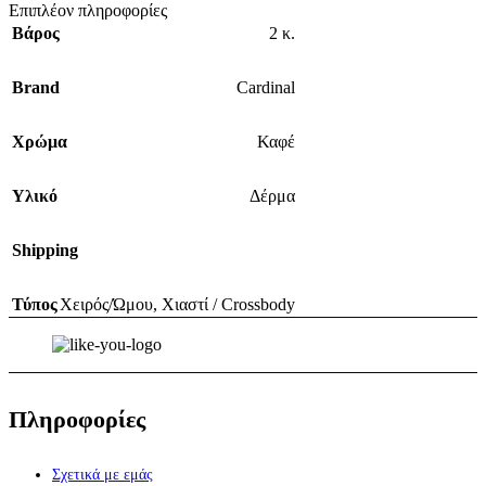
Επιπλέον πληροφορίες
Βάρος
2 κ.
Brand
Cardinal
Χρώμα
Καφέ
Υλικό
Δέρμα
Shipping
Τύπος
Χειρός/Ώμου
,
Χιαστί / Crossbody
Πληροφορίες
Σχετικά με εμάς