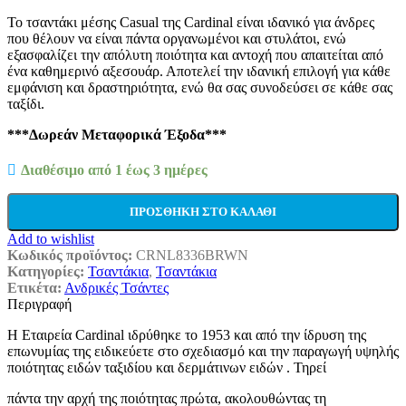
price
τρέχουσα
Το τσαντάκι μέσης Casual της Cardinal είναι ιδανικό για άνδρες
was:
τιμή
που θέλουν να είναι πάντα οργανωμένοι και στυλάτοι, ενώ
€76,00.
είναι:
εξασφαλίζει την απόλυτη ποιότητα και αντοχή που απαιτείται από
€54,00.
ένα καθημερινό αξεσουάρ. Αποτελεί την ιδανική επιλογή για κάθε
εμφάνιση και δραστηριότητα, ενώ θα σας συνοδεύσει σε κάθε σας
ταξίδι.
***Δωρεάν Μεταφορικά Έξοδα***
Διαθέσιμο από 1 έως 3 ημέρες
ΠΡΟΣΘΉΚΗ ΣΤΟ ΚΑΛΆΘΙ
Add to wishlist
Κωδικός προϊόντος:
CRNL8336BRWN
Κατηγορίες:
Τσαντάκια
,
Τσαντάκια
Ετικέτα:
Ανδρικές Τσάντες
Περιγραφή
Η Εταιρεία Cardinal ιδρύθηκε το 1953 και από την ίδρυση της
επωνυμίας της ειδικεύετε στο σχεδιασμό και την παραγωγή υψηλής
ποιότητας ειδών ταξιδίου και δερμάτινων ειδών . Τηρεί
πάντα την αρχή της ποιότητας πρώτα, ακολουθώντας τη