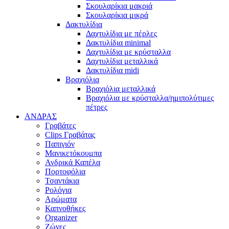
Σκουλαρίκια μακριά
Σκουλαρίκια μικρά
Δακτυλίδια
Δαχτυλίδια με πέρλες
Δακτυλίδια minimal
Δαχτυλίδια με κρύσταλλα
Δαχτυλίδια μεταλλικά
Δακτυλίδια midi
Βραχιόλια
Βραχιόλια μεταλλικά
Βραχιόλια με κρύσταλλα/ημιπολύτιμες
πέτρες
ΑΝΔΡΑΣ
Γραβάτες
Clips Γραβάτας
Παπιγιόν
Μανικετόκουμπα
Ανδρικά Καπέλα
Πορτοφόλια
Τσαντάκια
Ρολόγια
Αρώματα
Καπνοθήκες
Organizer
Ζώνες