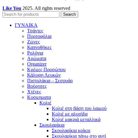
Like You
2025. All rights reserved
Search
ΓΥΝΑΙΚΑ
Τσάντες
Πορτοφόλια
Ζώνες
Καπνοθήκες
Ρολόγια
Αρώματα
Organizer
Κρέμες Προσώπου
Κάλυψη Λευκών
Πιστολάκια – Σεσουάρ
Βούρτσες
Χτένες
Κοσμηματα
Κολιέ
Κολιέ στη βάση του λαιμού
Κολιέ με αλυσίδα
Κολιέ μακριά μεταλλικά
Σκουλαρίκια
Σκουλαρίκια κρίκοι
Σκουλαρίκια πάνω στο αυτί