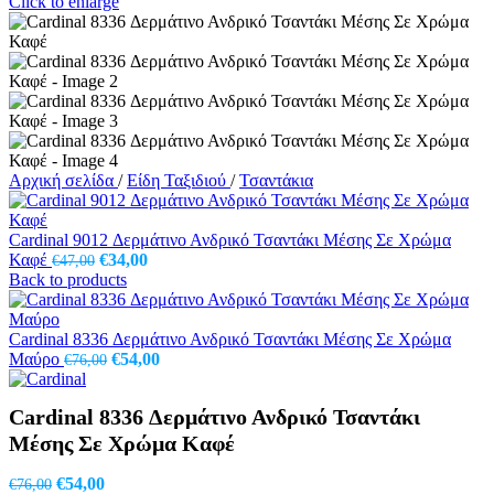
Click to enlarge
Αρχική σελίδα
/
Είδη Ταξιδιού
/
Τσαντάκια
Cardinal 9012 Δερμάτινο Ανδρικό Τσαντάκι Μέσης Σε Χρώμα
Original
Η
Καφέ
€
34,00
€
47,00
price
τρέχουσα
Back to products
was:
τιμή
€47,00.
είναι:
€34,00.
Cardinal 8336 Δερμάτινο Ανδρικό Τσαντάκι Μέσης Σε Χρώμα
Original
Η
Μαύρο
€
54,00
€
76,00
price
τρέχουσα
was:
τιμή
Cardinal 8336 Δερμάτινο Ανδρικό Τσαντάκι
€76,00.
είναι:
€54,00.
Μέσης Σε Χρώμα Καφέ
Original
Η
€
54,00
€
76,00