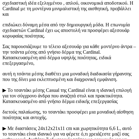
σχεδιαστική ιδέα εξελιγμένου , απλού, οικονομικά αποδοτικού. Η
Cardinal με τη μοντέρνα μινιμαλιστική της αισθητική, προβάλλει
και
επιδιώκει δύναμη μέσα από την δημιουργική μόδα. Η επωνυμία
σχεδιαστών Cardinal έχει ως αποστολή να προσφέρει αξεσουάρ
κορυφαίας ποιότητας.
Σας παρουσιάζουμε το τέλειο αξεσουάρ για κάθε μοντέρνο άντρα –
την τσάντα μέσης από γνήσιο δέρμα της Cardinal.
Κατασκευασμένη από δέρμα υψηλής ποιότητας, ειδικά
επεξεργασμένο,
αυτή η τσάντα μέσης διαθέτει μια μοναδική διαδικασία γήρανσης
που της δίνει μια εκλεπτυσμένη και διαχρονική εμφάνιση.
▶ Το τσαντάκι μέσης Casual της Cardinal είναι η ιδανική επιλογή
για τον σύγχρονο άνδρα που αναζητά στυλ και πρακτικότητα.
Κατασκευασμένο από γνήσιο δέρμα ειδικής επεξεργασίας
διετούς παλαίωσης, το τσαντάκι προσφέρει μια μοναδική αίσθηση
ποιότητας και αντοχής.
▶ Με διαστάσεις 24x12x21x11 cm και χωρητικότητα 6,6 L, αυτό
το τσαντάκι είναι ιδανικό για να φέρετε ό,τι χρειάζεστε μαζί σας