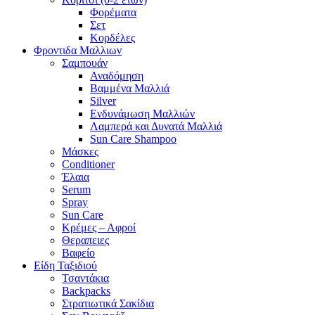
Φορέματα
Σετ
Κορδέλες
Φροντιδα Μαλλιων
Σαμπουάν
Αναδόμηση
Βαμμένα Μαλλιά
Silver
Ενδυνάμωση Μαλλιών
Λαμπερά και Δυνατά Μαλλιά
Sun Care Shampoo
Μάσκες
Conditioner
Έλαια
Serum
Spray
Sun Care
Κρέμες – Αφροί
Θεραπειες
Βαφείο
Είδη Ταξιδιού
Τσαντάκια
Backpacks
Στρατιωτικά Σακίδια