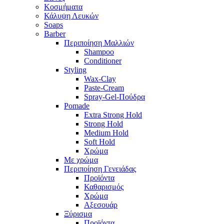
Κοσμήματα
Κάλυψη Λευκών
Soaps
Barber
Περιποίηση Μαλλιών
Shampoo
Conditioner
Styling
Wax-Clay
Paste-Cream
Spray-Gel-Πούδρα
Pomade
Extra Strong Hold
Strong Hold
Medium Hold
Soft Hold
Χρώμα
Με χρώμα
Περιποίηση Γενειάδας
Προϊόντα
Καθαρισμός
Χρώμα
Αξεσουάρ
Ξύρισμα
Προϊόντα