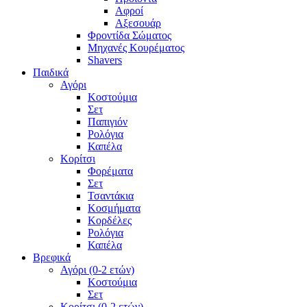
Αφροί
Αξεσουάρ
Φροντίδα Σώματος
Μηχανές Κουρέματος
Shavers
Παιδικά
Αγόρι
Κοστούμια
Σετ
Παπιγιόν
Ρολόγια
Καπέλα
Κορίτσι
Φορέματα
Σετ
Τσαντάκια
Κοσμήματα
Κορδέλες
Ρολόγια
Καπέλα
Βρεφικά
Αγόρι (0-2 ετών)
Κοστούμια
Σετ
Κορίτσι (0-2 ετών)