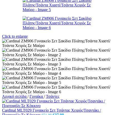
Click to enlarge
Αρχική σελίδα
/
Γυναίκα
/
Τσάντες
Cardinal MLT029 Γυναικείο Σετ Τσάντας Χειρός/Τσαντάκι /
Original
Η
Πορτοφόλι Σε Κόκκινο
€
37,00