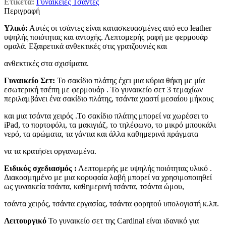
Ετικέτα:
Γυναικείες Τσάντες
Περιγραφή
Υλικό:
Αυτές οι τσάντες είναι κατασκευασμένες από eco leather
υψηλής ποιότητας και αντοχής. Λεπτομερής ραφή με φερμουάρ
ομαλά. Εξαιρετικά ανθεκτικές στις γρατζουνιές και
ανθεκτικές στα σχισίματα.
Γυναικείο Σετ:
Το σακίδιο πλάτης έχει μια κύρια θήκη με μία
εσωτερική τσέπη με φερμουάρ . Το γυναικείο σετ 3 τεμαχίων
περιλαμβάνει ένα σακίδιο πλάτης, τσάντα χιαστί μεσαίου μήκους
και μια τσάντα χειρός .Το σακίδιο πλάτης μπορεί να χωρέσει το
iPad, το πορτοφόλι, τα μακιγιάζ, το τηλέφωνο, το μικρό μπουκάλι
νερό, τα αρώματα, τα γάντια και άλλα καθημερινά πράγματα
να τα κρατήσει οργανωμένα.
Ειδικός σχεδιασμός :
Λεπτομερής με υψηλής ποιότητας υλικό .
Διακοσμημένο με μια κορυφαία λαβή μπορεί να χρησιμοποιηθεί
ως γυναικεία τσάντα, καθημερινή τσάντα, τσάντα ώμου,
τσάντα χειρός, τσάντα εργασίας, τσάντα φορητού υπολογιστή κ.λπ.
Λειτουργικό
Το γυναικείο σετ της Cardinal είναι ιδανικό για