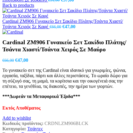
€
51,00
price
τρέχουσα
Back to products
was:
τιμή
€51,00.
είναι:
€37,00.
Cardinal ZM906 Γυναικείο Σετ Σακίδιο Πλάτης/Τσάντα Χιαστί/
Original
Η
Τσάντα Χειρός Σε Καφέ
€
47,00
€
66,00
price
τρέχουσα
was:
τιμή
Cardinal ZM906 Γυναικείο Σετ Σακίδιο Πλάτης/
€66,00.
είναι:
€47,00.
Τσάντα Χιαστί/Τσάντα Χειρός Σε Μαύρο
Original
Η
€
47,00
€
66,00
price
τρέχουσα
Το γυναικείο σετ της Cardinal είναι ιδανικό για γνωριμίες, ψώνια,
was:
τιμή
εργασία, ταξίδια, πάρτι και άλλες περιστάσεις. Το ωραίο δώρο για
€66,00.
είναι:
τη σύζυγό σας, τη μαμά, τα κορίτσια και την οικογένειά σας την
€47,00.
επέτειο, τα γενέθλια, τις διακοπές, την ημέρα των γιορτών.
***Δωρεάν τα Μεταφορικά Έξοδα***
Εκτός Αποθέματος
Add to wishlist
Κωδικός προϊόντος:
CRDNLZM906BLCK
Κατηγορία:
Τσάντες