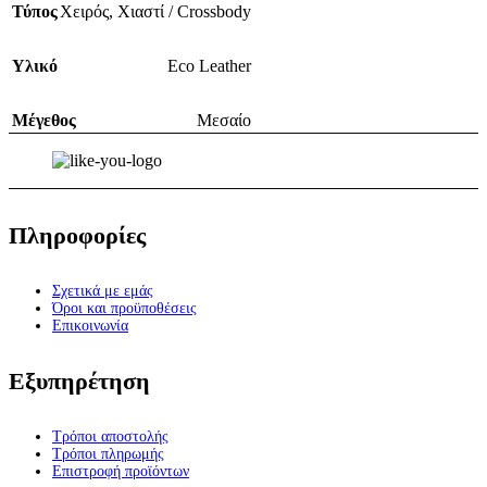
Τύπος
Χειρός
,
Χιαστί / Crossbody
Υλικό
Eco Leather
Μέγεθος
Μεσαίο
Πληροφορίες
Σχετικά με εμάς
Όροι και προϋποθέσεις
Επικοινωνία
Εξυπηρέτηση
Τρόποι αποστολής
Τρόποι πληρωμής
Επιστροφή προϊόντων