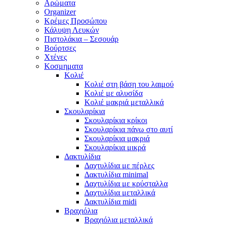
Αρώματα
Organizer
Κρέμες Προσώπου
Κάλυψη Λευκών
Πιστολάκια – Σεσουάρ
Βούρτσες
Χτένες
Κοσμηματα
Κολιέ
Κολιέ στη βάση του λαιμού
Κολιέ με αλυσίδα
Κολιέ μακριά μεταλλικά
Σκουλαρίκια
Σκουλαρίκια κρίκοι
Σκουλαρίκια πάνω στο αυτί
Σκουλαρίκια μακριά
Σκουλαρίκια μικρά
Δακτυλίδια
Δαχτυλίδια με πέρλες
Δακτυλίδια minimal
Δαχτυλίδια με κρύσταλλα
Δαχτυλίδια μεταλλικά
Δακτυλίδια midi
Βραχιόλια
Βραχιόλια μεταλλικά