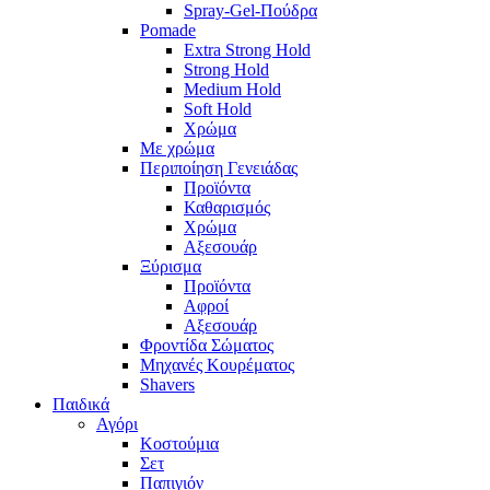
Spray-Gel-Πούδρα
Pomade
Extra Strong Hold
Strong Hold
Medium Hold
Soft Hold
Χρώμα
Με χρώμα
Περιποίηση Γενειάδας
Προϊόντα
Καθαρισμός
Χρώμα
Αξεσουάρ
Ξύρισμα
Προϊόντα
Αφροί
Αξεσουάρ
Φροντίδα Σώματος
Μηχανές Κουρέματος
Shavers
Παιδικά
Αγόρι
Κοστούμια
Σετ
Παπιγιόν