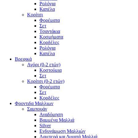
Ρολόγια
Καπέλα
Κορίτσι
Φορέματα
Σετ
Τσαντάκια
Κοσμήματα
Κορδέλες
Ρολόγια
Καπέλα
Βρεφικά
Αγόρι (0-2 ετών)
Κοστούμια
Σετ
Κορίτσι (0-2 ετών)
Φορέματα
Σετ
Κορδέλες
Φροντιδα Μαλλιων
Σαμπουάν
Αναδόμηση
Βαμμένα Μαλλιά
Silver
Ενδυνάμωση Μαλλιών
Λαμπερά και Δυνατά Μαλλιά