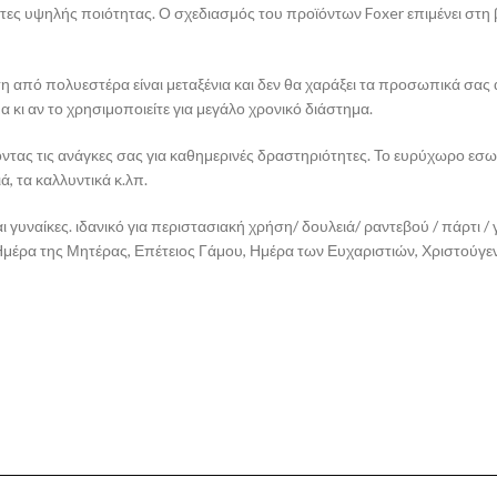
άντες υψηλής ποιότητας. Ο σχεδιασμός του προϊόντων Foxer επιμένει στη
από πολυεστέρα είναι μεταξένια και δεν θα χαράξει τα προσωπικά σας α
ι αν το χρησιμοποιείτε για μεγάλο χρονικό διάστημα.
ντας τις ανάγκες σας για καθημερινές δραστηριότητες. Το ευρύχωρο εσω
ά, τα καλλυντικά κ.λπ.
αι γυναίκες. ιδανικό για περιστασιακή χρήση/ δουλειά/ ραντεβού / πάρτι / 
 Ημέρα της Μητέρας, Επέτειος Γάμου, Ημέρα των Ευχαριστιών, Χριστούγεν