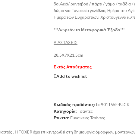
δουλειά/ ραντεβού / πάρτι / γάμο / ταξίδια
δώρο για Γυναικεία γενέθλια, Ημέρα του Αγ
Ημέρα των Ευχαριστιών, Χριστούγεννα κ.λπ
***Δωρεάν τα Μεταφορικά Έξοδα***
ΔΙΑΣΤΑΣΕΙΣ
28,5X7X21,5cm
Εκτός Αποθέματος
Add to wishlist
Κωδικός προϊόντος:
fxr901155F-BLCK
Κατηγορία:
Τσάντες
Ετικέτα:
Γυναικείες Τσάντες
στές . Η FOXER έχει επικεντρωθεί στη δημιουργία όμορφων, μοντέρνων