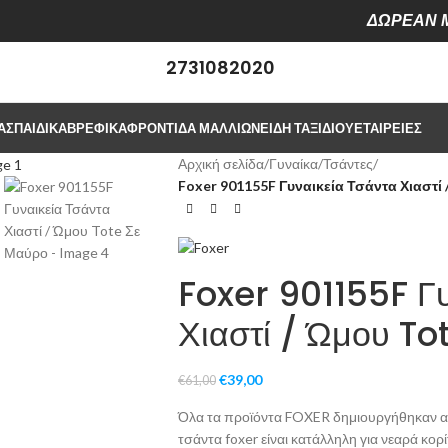
ΔΩΡΕΑΝ Μ
2731082020
ΑΣ
ΠΑΙΔΙΚΆ
ΒΡΕΦΙΚΆ
ΦΡΟΝΤΙΔΑ ΜΑΛΛΙΩΝ
ΕΊΔΗ ΤΑΞΙΔΙΟΎ
ΕΤΑΙΡΕΊΕΣ
Αρχική σελίδα
/
Γυναίκα
/
Τσάντες
/
Foxer 901155F Γυναικεία Τσάντα Χιαστί
Foxer 901155F Γυ
Χιαστί / Ώμου To
€
39,00
€
61,00
Όλα τα προϊόντα FOXER δημιουργήθηκαν από
τσάντα foxer είναι κατάλληλη για νεαρά κορί