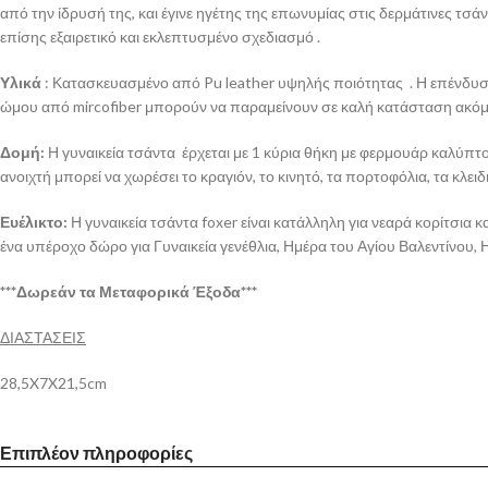
από την ίδρυσή της, και έγινε ηγέτης της επωνυμίας στις δερμάτινες τσ
επίσης εξαιρετικό και εκλεπτυσμένο σχεδιασμό .
Υλικά
: Κατασκευασμένο από Pu leather υψηλής ποιότητας . Η επένδυση 
ώμου από mircofiber μπορούν να παραμείνουν σε καλή κατάσταση ακόμα κ
Δομή:
Η γυναικεία τσάντα έρχεται με 1 κύρια θήκη με φερμουάρ καλύπτο
ανοιχτή μπορεί να χωρέσει το κραγιόν, το κινητό, τα πορτοφόλια, τα κλειδι
Ευέλικτο:
Η γυναικεία τσάντα foxer είναι κατάλληλη για νεαρά κορίτσια κ
ένα υπέροχο δώρο για Γυναικεία γενέθλια, Ημέρα του Αγίου Βαλεντίνου,
***Δωρεάν τα Μεταφορικά Έξοδα***
ΔΙΑΣΤΑΣΕΙΣ
28,5X7X21,5cm
Επιπλέον πληροφορίες