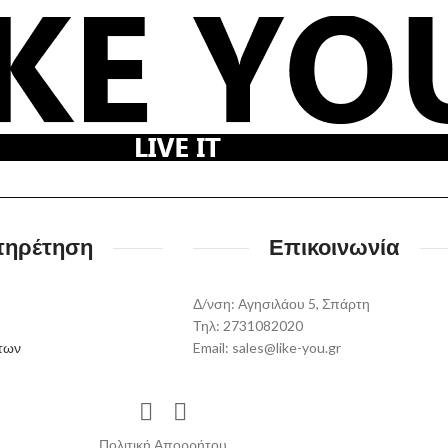
πηρέτηση
Επικοινωνία
Δ/νση: Αγησιλάου 5, Σπάρτη
Τηλ: 2731082020
των
Email: sales@like-you.gr
Πολιτική Απορρήτου