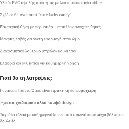
Υλικό: PVC υψηλής ποιότητας με λεπτομέρειες microfiber
Σχέδιο: All-over print “cute lucky candy”
Εσωτερική θήκη με φερμουάρ + επιπλέον ανοιχτές θήκες
Μακριές λαβές για άνετη εφαρμογή στον ώμο
Διακοσμητικό λούτρινο μπρελόκ κουνελάκι
Ελαφριά και ανθεκτική για καθημερινή χρήση
Γιατί θα τη λατρέψεις:
Γυναικεία Τσάντα Ώμου είναι
πρακτική
και
ευρύχωρη
Έχει
παιχνιδιάρικο αλλά κομψό
design
Ταιριάζει τέλεια με καθημερινά looks, από πρωινό καφέ μέχρι βόλτα και
δουλειές