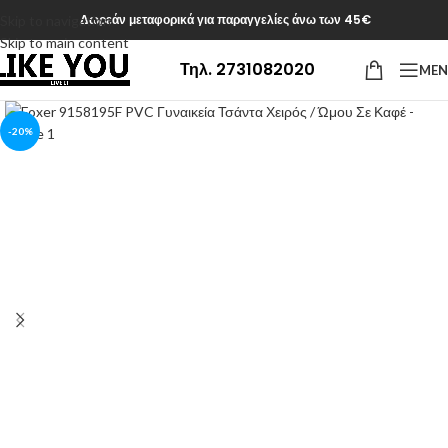
Δωρεάν μεταφορικά για παραγγελίες άνω των 45€
Skip to navigation
Skip to main content
Τηλ. 2731082020
ME
-20%