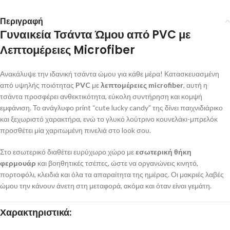
Περιγραφή
Γυναικεία Τσάντα Ώμου από PVC με
Λεπτομέρειες Microfiber
Ανακάλυψε την ιδανική τσάντα ώμου για κάθε μέρα! Κατασκευασμένη
από υψηλής ποιότητας
PVC
με
λεπτομέρειες microfiber
, αυτή η
τσάντα προσφέρει ανθεκτικότητα, εύκολη συντήρηση και κομψή
εμφάνιση. Το ανάγλυφο print “cute lucky candy” της δίνει παιχνιδιάρικο
και ξεχωριστό χαρακτήρα, ενώ το γλυκό λούτρινο κουνελάκι-μπρελόκ
προσθέτει μία χαριτωμένη πινελιά στο look σου.
Στο εσωτερικό διαθέτει ευρύχωρο χώρο με
εσωτερική θήκη
φερμουάρ
και βοηθητικές τσέπες, ώστε να οργανώνεις κινητό,
πορτοφόλι, κλειδιά και όλα τα απαραίτητα της ημέρας. Οι μακριές λαβές
ώμου την κάνουν άνετη στη μεταφορά, ακόμα και όταν είναι γεμάτη.
Χαρακτηριστικά: