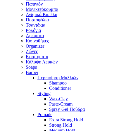
Παπιγιόν
Μανικετόκουμπα
Ανδρικά Καπέλα
Πορτοφόλια
Τσαντάκια
Ρολόγια
Αρώματα
Καπνοθήκες
Organizer
Ζώνες
Κοσμήματα
Κάλυψη Λευκών
Soaps
Barber
Περιποίηση Μαλλιών
Shampoo
Conditioner
Styling
Wax-Clay
Paste-Cream
Spray-Gel-Πούδρα
Pomade
Extra Strong Hold
Strong Hold
Medium Hold