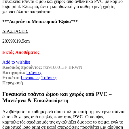
Γυναικεία τσάντα ώμου και χειρός από ανθεκτικό PVC με κομψό
was:
τιμή
logo print. Ελαφριά, άνετη και ιδανική για καθημερινή χρήση,
€42,00.
είναι:
χωράει όλα τα απαραίτητα.
€33,00.
***Δωρεάν τα Μεταφορικά Έξοδα***
ΔΙΑΣΤΑΣΕΙΣ
28X9X19,5cm
Εκτός Αποθέματος
Add to wishlist
Κωδικός προϊόντος:
fxr9160013F-BRWN
Κατηγορία:
Τσάντες
Ετικέτα:
Γυναικείες Τσάντες
Περιγραφή
Γυναικεία τσάντα ώμου και χειρός από PVC –
Μοντέρνα & Ευκολοφόρετη
Αναβάθμισε το καθημερινό σου στυλ με αυτή τη μοντέρνα τσάντα
ώμου & χειρός από υψηλής ποιότητας
PVC
. Ο κομψός
καμπυλωτός σχεδιασμός της αγκαλιάζει όμορφα το σώμα, ενώ το
διακριτικό logo print σε καφέ αποχρώσεις προσθέτει μια αίσθηση