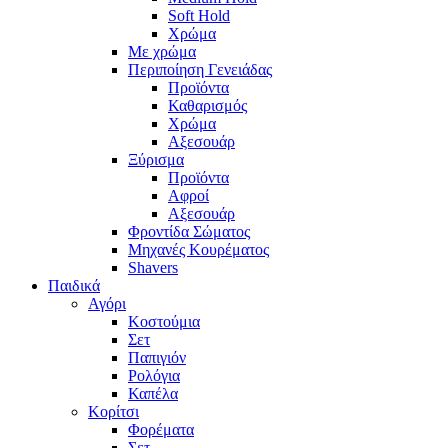
Soft Hold
Χρώμα
Με χρώμα
Περιποίηση Γενειάδας
Προϊόντα
Καθαρισμός
Χρώμα
Αξεσουάρ
Ξύρισμα
Προϊόντα
Αφροί
Αξεσουάρ
Φροντίδα Σώματος
Μηχανές Κουρέματος
Shavers
Παιδικά
Αγόρι
Κοστούμια
Σετ
Παπιγιόν
Ρολόγια
Καπέλα
Κορίτσι
Φορέματα
Σετ