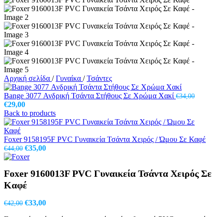
Αρχική σελίδα
/
Γυναίκα
/
Τσάντες
Bange 3077 Ανδρική Τσάντα Στήθους Σε Χρώμα Χακί
€
34,00
Original
Η
€
29,00
price
τρέχουσα
Back to products
was:
τιμή
€34,00.
είναι:
€29,00.
Foxer 9158195F PVC Γυναικεία Τσάντα Χειρός / Ώμου Σε Καφέ
Original
Η
€
35,00
€
44,00
price
τρέχουσα
was:
τιμή
Foxer 9160013F PVC Γυναικεία Τσάντα Χειρός Σε
€44,00.
είναι:
€35,00.
Καφέ
Original
Η
€
33,00
€
42,00
price
τρέχουσα