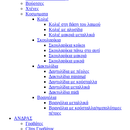
Βούρτσες
Χτένες
Κοσμηματα
Κολιέ
Κολιέ στη βάση του λαιμού
Κολιέ με αλυσίδα
Κολιέ μακριά μεταλλικά
Σκουλαρίκια
Σκουλαρίκια κρίκοι
Σκουλαρίκια πάνω στο αυτί
Σκουλαρίκια μακριά
Σκουλαρίκια μικρά
Δακτυλίδια
Δαχτυλίδια με πέρλες
Δακτυλίδια minimal
Δαχτυλίδια με κρύσταλλα
Δαχτυλίδια μεταλλικά
Δακτυλίδια midi
Βραχιόλια
Βραχιόλια μεταλλικά
Βραχιόλια με κρύσταλλα/ημιπολύτιμες
πέτρες
ΑΝΔΡΑΣ
Γραβάτες
Clips Γραβάτας