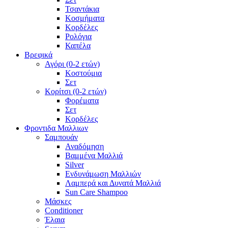
Τσαντάκια
Κοσμήματα
Κορδέλες
Ρολόγια
Καπέλα
Βρεφικά
Αγόρι (0-2 ετών)
Κοστούμια
Σετ
Κορίτσι (0-2 ετών)
Φορέματα
Σετ
Κορδέλες
Φροντιδα Μαλλιων
Σαμπουάν
Αναδόμηση
Βαμμένα Μαλλιά
Silver
Ενδυνάμωση Μαλλιών
Λαμπερά και Δυνατά Μαλλιά
Sun Care Shampoo
Μάσκες
Conditioner
Έλαια