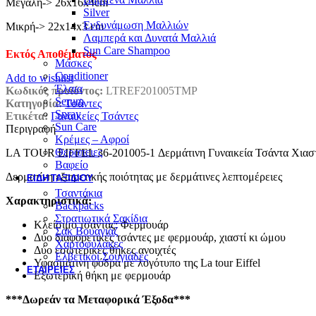
Μεγάλη-> 26x16x4cm
Silver
Ενδυνάμωση Μαλλιών
Μικρή-> 22x14x3 cm
Λαμπερά και Δυνατά Μαλλιά
Sun Care Shampoo
Εκτός Αποθέματος
Μάσκες
Conditioner
Add to wishlist
Έλαια
Κωδικός προϊόντος:
LTREF201005TMP
Serum
Κατηγορία:
Τσάντες
Spray
Ετικέτα:
Γυναικείες Τσάντες
Sun Care
Περιγραφή
Κρέμες – Αφροί
Θεραπειες
LA TOUR EIFFEL 36-201005-1 Δερμάτινη Γυναικεία Τσάντα Χιαστ
Βαφείο
Δερματίνη εξαιρετικής ποιότητας με δερμάτινες λεπτομέρειες
ΕΊΔΗ ΤΑΞΙΔΙΟΎ
Τσαντάκια
Χαρακτηριστικά:
Backpacks
Στρατιωτικά Σακίδια
Κλείσιμο τσάντας: Φερμουάρ
Σακ Βουαγιάζ
Δύο διαφορετικές τσάντες με φερμουάρ, χιαστί κι ώμου
Χαρτοφύλακες
Δύο εσωτερικές θήκες ανοιχτές
Ελβετικοί Σουγιάδες
Υφασμάτινη φόδρα με λογότυπο της La tour Eiffel
ΕΤΑΙΡΕΊΕΣ
Εξωτερική θήκη με φερμουάρ
***Δωρεάν τα Μεταφορικά Έξοδα***