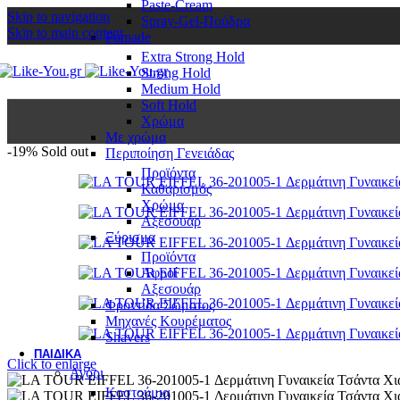
Paste-Cream
Skip to navigation
Spray-Gel-Πούδρα
Skip to main content
Pomade
Extra Strong Hold
Strong Hold
Medium Hold
Soft Hold
Χρώμα
Με χρώμα
-19%
Sold out
Περιποίηση Γενειάδας
Προϊόντα
Καθαρισμός
Χρώμα
Αξεσουάρ
Ξύρισμα
Προϊόντα
Αφροί
Αξεσουάρ
Φροντίδα Σώματος
Μηχανές Κουρέματος
Shavers
ΠΑΙΔΙΚΆ
Click to enlarge
Αγόρι
Κοστούμια