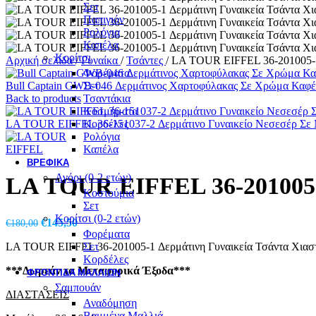
Σετ
Παπιγιόν
Ρολόγια
Καπέλα
Κορίτσι
Αρχική σελίδα
/
Γυναίκα
/
Τσάντες
/
LA TOUR EIFFEL 36-201005-1 
Φορέματα
Bull Captain GWB-046 Δερμάτινος Χαρτοφύλακας Σε Χρώμα Καφ
Σετ
Back to products
Τσαντάκια
Κοσμήματα
LA TOUR EIFFEL 36-151037-2 Δερμάτινο Γυναικείο Νεσεσέρ Σ
Κορδέλες
Ρολόγια
Καπέλα
ΒΡΕΦΙΚΆ
Αγόρι (0-2 ετών)
LA TOUR EIFFEL 36-201005-1
Κοστούμια
Σετ
Κορίτσι (0-2 ετών)
Original
Η
€
145,50
€
180,00
Φορέματα
price
τρέχουσα
LA TOUR EIFFEL 36-201005-1 Δερμάτινη Γυναικεία Τσάντα Χιασ
Σετ
was:
τιμή
Κορδέλες
€180,00.
είναι:
***Δωρεάν τα Μεταφορικά Έξοδα***
€145,50.
ΦΡΟΝΤΙΔΑ ΜΑΛΛΙΩΝ
Σαμπουάν
ΔΙΑΣΤΑΣΕΙΣ
Αναδόμηση
Βαμμένα Μαλλιά