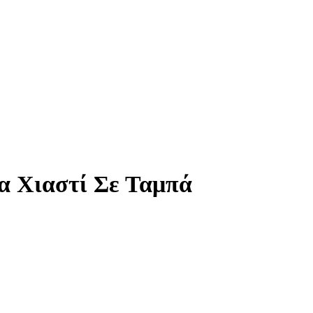
α Χιαστί Σε Ταμπά