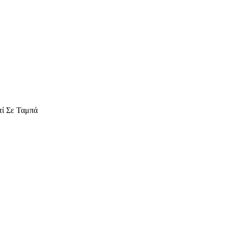
ί Σε Ταμπά