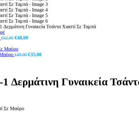
Δερμάτινη Γυναικεία Τσάντα Χιαστί Σε Ταμπά
Original
Η
έ
€
48,00
€
62,00
price
τρέχουσα
was:
τιμή
€62,00.
Original
είναι:
Η
ε Μαύρο
€
35,00
€
49,00
price
€48,00.
τρέχουσα
was:
τιμή
€49,00.
είναι:
€35,00.
 Δερμάτινη Γυναικεία Τσάντ
τί Σε Μαύρο