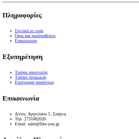
Πληροφορίες
Σχετικά με εμάς
Όροι και προϋποθέσεις
Επικοινωνία
Εξυπηρέτηση
Τρόποι αποστολής
Τρόποι πληρωμής
Επιστροφή προϊόντων
Επικοινωνία
Δ/νση: Αγησιλάου 5, Σπάρτη
Τηλ: 2731082020
Email: sales@like-you.gr