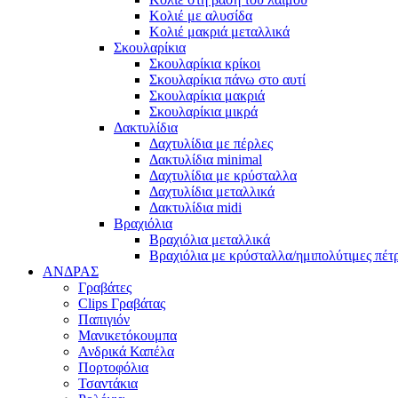
Κολιέ με αλυσίδα
Κολιέ μακριά μεταλλικά
Σκουλαρίκια
Σκουλαρίκια κρίκοι
Σκουλαρίκια πάνω στο αυτί
Σκουλαρίκια μακριά
Σκουλαρίκια μικρά
Δακτυλίδια
Δαχτυλίδια με πέρλες
Δακτυλίδια minimal
Δαχτυλίδια με κρύσταλλα
Δαχτυλίδια μεταλλικά
Δακτυλίδια midi
Βραχιόλια
Βραχιόλια μεταλλικά
Βραχιόλια με κρύσταλλα/ημιπολύτιμες πέτ
ΑΝΔΡΑΣ
Γραβάτες
Clips Γραβάτας
Παπιγιόν
Μανικετόκουμπα
Ανδρικά Καπέλα
Πορτοφόλια
Τσαντάκια