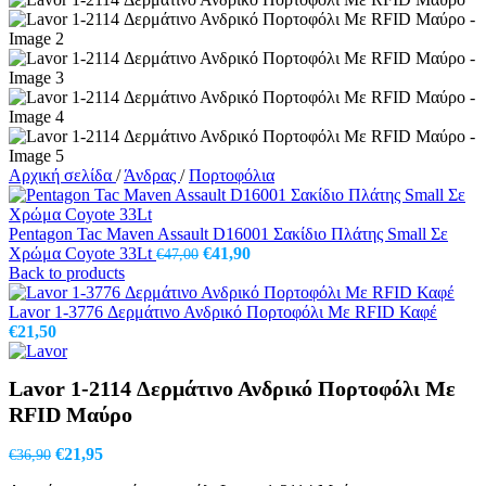
Αρχική σελίδα
/
Άνδρας
/
Πορτοφόλια
Pentagon Tac Maven Assault D16001 Σακίδιο Πλάτης Small Σε
Original
Η
Χρώμα Coyote 33Lt
€
41,90
€
47,00
price
τρέχουσα
Back to products
was:
τιμή
€47,00.
είναι:
Lavor 1-3776 Δερμάτινο Ανδρικό Πορτοφόλι Με RFID Καφέ
€41,90.
€
21,50
Lavor 1-2114 Δερμάτινο Ανδρικό Πορτοφόλι Με
RFID Μαύρο
Original
Η
€
21,95
€
36,90
price
τρέχουσα