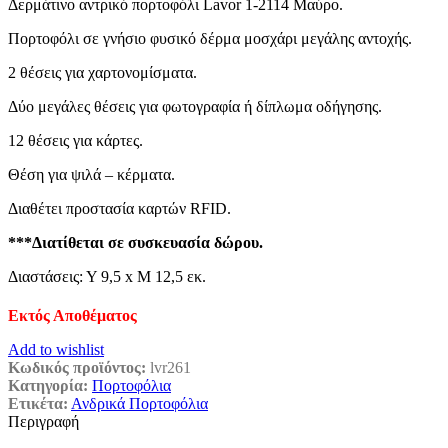
Δερμάτινο αντρικό πορτοφόλι Lavor 1-2114 Μαύρο.
was:
τιμή
€36,90.
είναι:
Πορτοφόλι σε γνήσιο φυσικό δέρμα μοσχάρι μεγάλης αντοχής.
€21,95.
2 θέσεις για χαρτονομίσματα.
Δύο μεγάλες θέσεις για φωτογραφία ή δίπλωμα οδήγησης.
12 θέσεις για κάρτες.
Θέση για ψιλά – κέρματα.
Διαθέτει προστασία καρτών RFID.
***Διατίθεται σε συσκευασία δώρου.
Διαστάσεις: Υ 9,5 x Μ 12,5 εκ.
Εκτός Αποθέματος
Add to wishlist
Κωδικός προϊόντος:
lvr261
Κατηγορία:
Πορτοφόλια
Ετικέτα:
Ανδρικά Πορτοφόλια
Περιγραφή