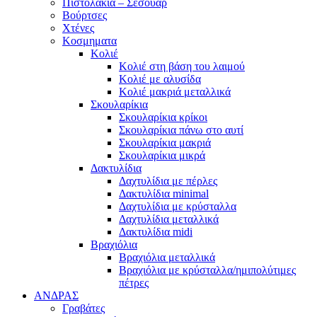
Πιστολάκια – Σεσουάρ
Βούρτσες
Χτένες
Κοσμηματα
Κολιέ
Κολιέ στη βάση του λαιμού
Κολιέ με αλυσίδα
Κολιέ μακριά μεταλλικά
Σκουλαρίκια
Σκουλαρίκια κρίκοι
Σκουλαρίκια πάνω στο αυτί
Σκουλαρίκια μακριά
Σκουλαρίκια μικρά
Δακτυλίδια
Δαχτυλίδια με πέρλες
Δακτυλίδια minimal
Δαχτυλίδια με κρύσταλλα
Δαχτυλίδια μεταλλικά
Δακτυλίδια midi
Βραχιόλια
Βραχιόλια μεταλλικά
Βραχιόλια με κρύσταλλα/ημιπολύτιμες
πέτρες
ΑΝΔΡΑΣ
Γραβάτες