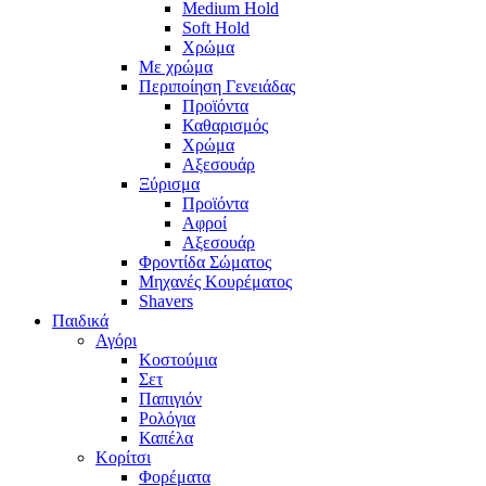
Medium Hold
Soft Hold
Χρώμα
Με χρώμα
Περιποίηση Γενειάδας
Προϊόντα
Καθαρισμός
Χρώμα
Αξεσουάρ
Ξύρισμα
Προϊόντα
Αφροί
Αξεσουάρ
Φροντίδα Σώματος
Μηχανές Κουρέματος
Shavers
Παιδικά
Αγόρι
Κοστούμια
Σετ
Παπιγιόν
Ρολόγια
Καπέλα
Κορίτσι
Φορέματα