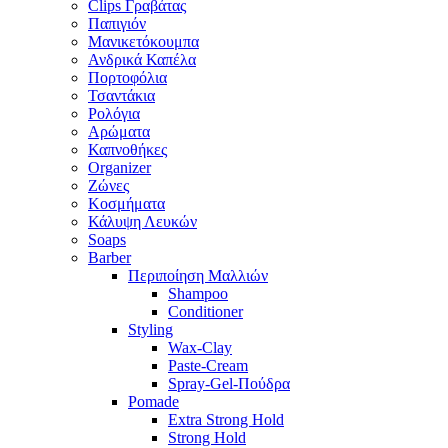
Clips Γραβάτας
Παπιγιόν
Μανικετόκουμπα
Ανδρικά Καπέλα
Πορτοφόλια
Τσαντάκια
Ρολόγια
Αρώματα
Καπνοθήκες
Organizer
Ζώνες
Κοσμήματα
Κάλυψη Λευκών
Soaps
Barber
Περιποίηση Μαλλιών
Shampoo
Conditioner
Styling
Wax-Clay
Paste-Cream
Spray-Gel-Πούδρα
Pomade
Extra Strong Hold
Strong Hold