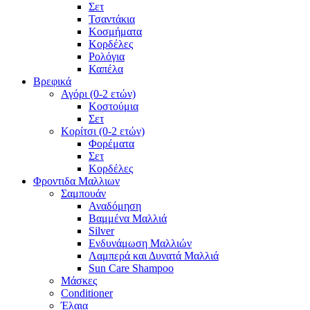
Σετ
Τσαντάκια
Κοσμήματα
Κορδέλες
Ρολόγια
Καπέλα
Βρεφικά
Αγόρι (0-2 ετών)
Κοστούμια
Σετ
Κορίτσι (0-2 ετών)
Φορέματα
Σετ
Κορδέλες
Φροντιδα Μαλλιων
Σαμπουάν
Αναδόμηση
Βαμμένα Μαλλιά
Silver
Ενδυνάμωση Μαλλιών
Λαμπερά και Δυνατά Μαλλιά
Sun Care Shampoo
Μάσκες
Conditioner
Έλαια