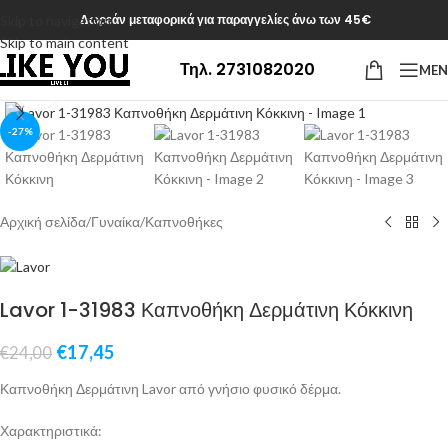
Δωρεάν μεταφορικά για παραγγελίες άνω των 45€
Skip to navigation
Skip to main content
Τηλ. 2731082020
ME
Click to enlarge
-27%
Αρχική σελίδα
/
Γυναίκα
/
Καπνοθήκες
Lavor 1-31983 Καπνοθήκη Δερμάτινη Κόκκινη
€
17,45
€
24,00
Καπνοθήκη Δερμάτινη Lavor από γνήσιο φυσικό δέρμα.
Χαρακτηριστικά: