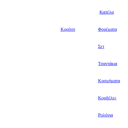
Καπέλα
Κορίτσι
Φορέματα
Σετ
Τσαντάκια
Κοσμήματα
Κορδέλες
Ρολόγια