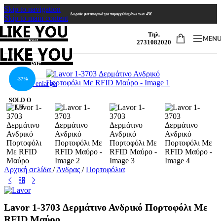
Skip to navigation
Δωρεάν μεταφορικά για παραγγελίες άνω των 45€
Skip to main content
Τηλ.
MEN
2731082020
-37%
Click to enlarge
SOLD O
UT
Αρχική σελίδα
/
Άνδρας
/
Πορτοφόλια
Lavor 1-3703 Δερμάτινο Ανδρικό Πορτοφόλι Με
RFID Μαύρο