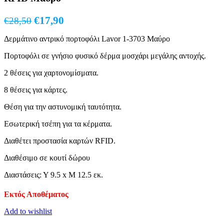
Original
Η
€
17,90
€
28,50
price
τρέχουσα
Δερμάτινο αντρικό πορτοφόλι Lavor 1-3703 Μαύρο
was:
τιμή
€28,50.
είναι:
Πορτοφόλι σε γνήσιο φυσικό δέρμα μοσχάρι μεγάλης αντοχής.
€17,90.
2 θέσεις για χαρτονομίσματα.
8 θέσεις για κάρτες.
Θέση για την αστυνομική ταυτότητα.
Εσωτερική τσέπη για τα κέρματα.
Διαθέτει προστασία καρτών RFID.
Διαθέσιμο σε κουτί δώρου
Διαστάσεις: Υ 9.5 x Μ 12.5 εκ.
Εκτός Αποθέματος
Add to wishlist