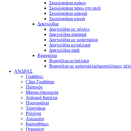
Σκουλαρίκια κρίκοι
Σκουλαρίκια πάνω στο αυτί
Σκουλαρίκια μακριά
Σκουλαρίκια μικρά
Δακτυλίδια
Δαχτυλίδια με πέρλες
Δακτυλίδια minimal
Δαχτυλίδια με κρύσταλλα
Δαχτυλίδια μεταλλικά
Δακτυλίδια midi
Βραχιόλια
Βραχιόλια μεταλλικά
Βραχιόλια με κρύσταλλα/ημιπολύτιμες πέτ
ΑΝΔΡΑΣ
Γραβάτες
Clips Γραβάτας
Παπιγιόν
Μανικετόκουμπα
Ανδρικά Καπέλα
Πορτοφόλια
Τσαντάκια
Ρολόγια
Αρώματα
Καπνοθήκες
Organizer