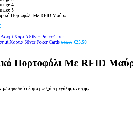
νδρικό Πορτοφόλι Με RFID Μαύρο
0
Original
Η
ημί Χαρτιά Silver Poker Cards
€
25,50
€
41,50
price
τρέχουσα
was:
τιμή
€41,50.
είναι:
ρικό Πορτοφόλι Με RFID Μαύ
€25,50.
νήσιο φυσικό δέρμα μοσχάρι μεγάλης αντοχής.