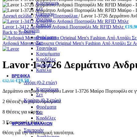
Κοστούμια
Σετ
Παπιγιόν
Αρχική σελίδα
/
Άνδρας
/
Πορτοφόλια
/
Lavor 1-3726 Δερμάτινο Α
Ρολόγια
Καπέλα
Lavor 1-3412 Δερμάτινο Ανδρικό Πορτοφόλι Με RFID Μπλε
€
19,9
Κορίτσι
Back to products
Φορέματα
Σετ
Ανδρικά Μανικετόκουμπα Original Men's Fashion Από Ατσάλι Σε Ασ
Τσαντάκια
Κοσμήματα
Κορδέλες
Lavor 1-3726 Δερμάτινο Ανδ
Ρολόγια
Καπέλα
ΒΡΕΦΙΚΆ
Original
Η
€
19,50
€
32,50
Αγόρι (0-2 ετών)
price
τρέχουσα
Κοστούμια
Δερμάτινο αντρικό πορτοφόλι Lavor 1-3726 Μαύρο Πορτοφόλι σε γ
was:
τιμή
Σετ
€32,50.
είναι:
Κορίτσι (0-2 ετών)
2 Θέσεις για χαρτονομίσματα.
€19,50.
Φορέματα
8 Θέσεις για κάρτες.
Σετ
Κορδέλες
3 Εσωτερικές θέσεις.
ΦΡΟΝΤΙΔΑ ΜΑΛΛΙΩΝ
Σαμπουάν
Θέση για την αστυνομική ταυτότητα.
Αναδόμηση