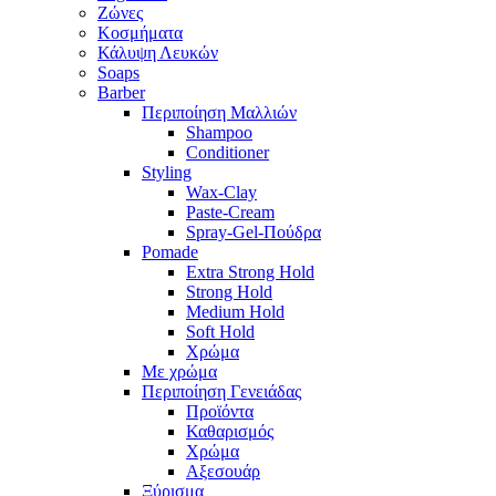
Ζώνες
Κοσμήματα
Κάλυψη Λευκών
Soaps
Barber
Περιποίηση Μαλλιών
Shampoo
Conditioner
Styling
Wax-Clay
Paste-Cream
Spray-Gel-Πούδρα
Pomade
Extra Strong Hold
Strong Hold
Medium Hold
Soft Hold
Χρώμα
Με χρώμα
Περιποίηση Γενειάδας
Προϊόντα
Καθαρισμός
Χρώμα
Αξεσουάρ
Ξύρισμα