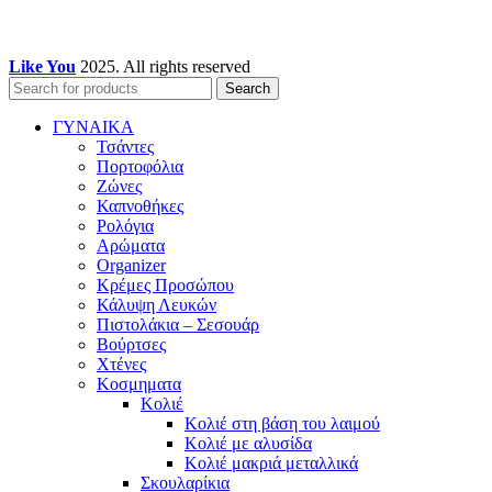
Like You
2025. All rights reserved
Search
ΓΥΝΑΙΚΑ
Τσάντες
Πορτοφόλια
Ζώνες
Καπνοθήκες
Ρολόγια
Αρώματα
Organizer
Κρέμες Προσώπου
Κάλυψη Λευκών
Πιστολάκια – Σεσουάρ
Βούρτσες
Χτένες
Κοσμηματα
Κολιέ
Κολιέ στη βάση του λαιμού
Κολιέ με αλυσίδα
Κολιέ μακριά μεταλλικά
Σκουλαρίκια