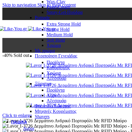
Wax-Clay
Skip to navigation
Skip to main content
Paste-Cream
Spray-Gel-Πούδρα
Pomade
Extra Strong Hold
Strong Hold
Medium Hold
Soft Hold
Χρώμα
Με χρώμα
-40%
Sold out
Περιποίηση Γενειάδας
Προϊόντα
Καθαρισμός
Χρώμα
Αξεσουάρ
Ξύρισμα
Προϊόντα
Αφροί
Αξεσουάρ
Φροντίδα Σώματος
Μηχανές Κουρέματος
Click to enlarge
Shavers
ΠΑΙΔΙΚΆ
Αγόρι