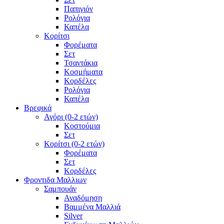
Παπιγιόν
Ρολόγια
Καπέλα
Κορίτσι
Φορέματα
Σετ
Τσαντάκια
Κοσμήματα
Κορδέλες
Ρολόγια
Καπέλα
Βρεφικά
Αγόρι (0-2 ετών)
Κοστούμια
Σετ
Κορίτσι (0-2 ετών)
Φορέματα
Σετ
Κορδέλες
Φροντιδα Μαλλιων
Σαμπουάν
Αναδόμηση
Βαμμένα Μαλλιά
Silver