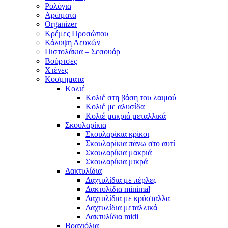
Ρολόγια
Αρώματα
Organizer
Κρέμες Προσώπου
Κάλυψη Λευκών
Πιστολάκια – Σεσουάρ
Βούρτσες
Χτένες
Κοσμηματα
Κολιέ
Κολιέ στη βάση του λαιμού
Κολιέ με αλυσίδα
Κολιέ μακριά μεταλλικά
Σκουλαρίκια
Σκουλαρίκια κρίκοι
Σκουλαρίκια πάνω στο αυτί
Σκουλαρίκια μακριά
Σκουλαρίκια μικρά
Δακτυλίδια
Δαχτυλίδια με πέρλες
Δακτυλίδια minimal
Δαχτυλίδια με κρύσταλλα
Δαχτυλίδια μεταλλικά
Δακτυλίδια midi
Βραχιόλια