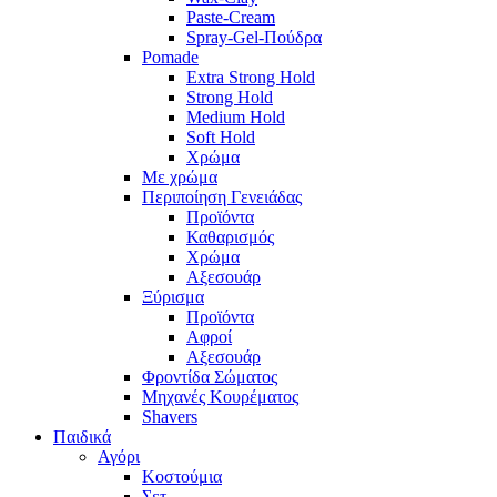
Paste-Cream
Spray-Gel-Πούδρα
Pomade
Extra Strong Hold
Strong Hold
Medium Hold
Soft Hold
Χρώμα
Με χρώμα
Περιποίηση Γενειάδας
Προϊόντα
Καθαρισμός
Χρώμα
Αξεσουάρ
Ξύρισμα
Προϊόντα
Αφροί
Αξεσουάρ
Φροντίδα Σώματος
Μηχανές Κουρέματος
Shavers
Παιδικά
Αγόρι
Κοστούμια
Σετ