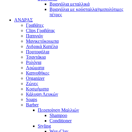
Βραχιόλια μεταλλικά
Βραχιόλια με κρύσταλλα/ημιπολύτιμες
πέτρες
ΑΝΔΡΑΣ
Γραβάτες
Clips Γραβάτας
Παπιγιόν
Μανικετόκουμπα
Ανδρικά Καπέλα
Πορτοφόλια
Τσαντάκια
Ρολόγια
Αρώματα
Καπνοθήκες
Organizer
Ζώνες
Κοσμήματα
Κάλυψη Λευκών
Soaps
Barber
Περιποίηση Μαλλιών
Shampoo
Conditioner
Styling
Wax-Clay