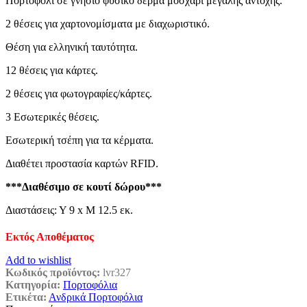
Πορτοφόλι σε γνήσιο φυσικό δέρμα μοσχάρι μεγάλης αντοχής.
€21,40.
2 θέσεις για χαρτονομίσματα με διαχωριστικό.
Θέση για ελληνική ταυτότητα.
12 θέσεις για κάρτες.
2 θέσεις για φωτογραφίες/κάρτες.
3 Εσωτερικές θέσεις.
Εσωτερική τσέπη για τα κέρματα.
Διαθέτει προστασία καρτών RFID.
***Διαθέσιμο σε κουτί δώρου***
Διαστάσεις: Υ 9 x Μ 12.5 εκ.
Εκτός Αποθέματος
Add to wishlist
Κωδικός προϊόντος:
lvr327
Κατηγορία:
Πορτοφόλια
Ετικέτα:
Ανδρικά Πορτοφόλια