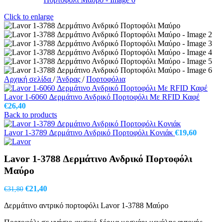
Click to enlarge
Αρχική σελίδα
/
Άνδρας
/
Πορτοφόλια
Lavor 1-6060 Δερμάτινο Ανδρικό Πορτοφόλι Με RFID Καφέ
€
26,40
Back to products
Lavor 1-3789 Δερμάτινο Ανδρικό Πορτοφόλι Κονιάκ
€
19,60
Lavor 1-3788 Δερμάτινο Ανδρικό Πορτοφόλι
Μαύρο
Original
Η
€
21,40
€
31,80
price
τρέχουσα
Δερμάτινο αντρικό πορτοφόλι Lavor 1-3788 Μαύρο
was:
τιμή
€31,80.
είναι: