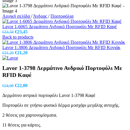
Αρχική σελίδα
/
Άνδρας
/
Πορτοφόλια
Lavor 1-6065 Δερμάτινο Ανδρικό Πορτοφόλι Με RFID Καφέ
Original
Η
€
23,45
€
33,50
price
τρέχουσα
Back to products
was:
τιμή
€33,50.
είναι:
Lavor 1-3806 Δερμάτινο Ανδρικό Πορτοφόλι Με RFID Κονιάκ
Original
€23,45.
Η
€
21,20
€
31,20
price
τρέχουσα
was:
τιμή
Lavor 1-3798 Δερμάτινο Ανδρικό Πορτοφόλι Με
€31,20.
είναι:
€21,20.
RFID Καφέ
Original
Η
€
22,00
€
24,00
price
τρέχουσα
Δερμάτινο αντρικό πορτοφόλι Lavor 1-3798 Καφέ
was:
τιμή
€24,00.
είναι:
Πορτοφόλι σε γνήσιο φυσικό δέρμα μοσχάρι μεγάλης αντοχής.
€22,00.
2 θέσεις για χαρτονομίσματα.
11 θέσεις για κάρτες.