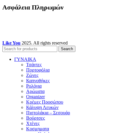
Ασφάλεια Πληρωμών
Like You
2025. All rights reserved
Search
ΓΥΝΑΙΚΑ
Τσάντες
Πορτοφόλια
Ζώνες
Καπνοθήκες
Ρολόγια
Αρώματα
Organizer
Κρέμες Προσώπου
Κάλυψη Λευκών
Πιστολάκια – Σεσουάρ
Βούρτσες
Χτένες
Κοσμηματα