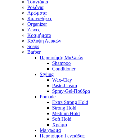
Τσαντάκια
Ρολόγια
Αρώματα
Καπνοθήκες
Organizer
Ζώνες
Κοσμήματα
Κάλυψη Λευκών
Soaps
Barber
Περιποίηση Μαλλιών
Shampoo
Conditioner
Styling
Wax-Clay
Paste-Cream
Spray-Gel-Πούδρα
Pomade
Extra Strong Hold
Strong Hold
Medium Hold
Soft Hold
Χρώμα
Με χρώμα
Περιποίηση Γενειάδας