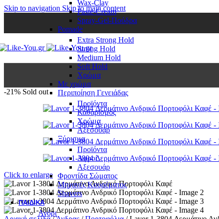
Wax-Clay
Skip to navigation
Skip to main content
Paste-Cream
Spray-Gel-Πούδρα
Pomade
Extra Strong Hold
Strong Hold
Medium Hold
Soft Hold
Χρώμα
Με χρώμα
-21%
Sold out
Περιποίηση Γενειάδας
Προϊόντα
Καθαρισμός
Χρώμα
Αξεσουάρ
Ξύρισμα
Προϊόντα
Αφροί
Αξεσουάρ
Click to enlarge
Φροντίδα Σώματος
Μηχανές Κουρέματος
Shavers
ΠΑΙΔΙΚΆ
Αγόρι
Αρχική σελίδα
/
Άνδρας
/
Πορτοφόλια
/
Lavor 1-3804 Δερμάτινο Αν