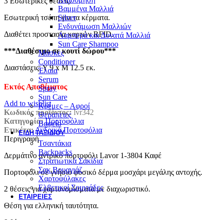
3 Εσωτερικές θέσεις.
Βαμμένα Μαλλιά
Εσωτερική τσέπη για τα κέρματα.
Silver
Ενδυνάμωση Μαλλιών
Διαθέτει προστασία καρτών RFID.
Λαμπερά και Δυνατά Μαλλιά
Sun Care Shampoo
***Διαθέσιμο σε κουτί δώρου***
Μάσκες
Conditioner
Διαστάσεις: Υ 9 x Μ 12.5 εκ.
Έλαια
Serum
Εκτός Αποθέματος
Spray
Sun Care
Add to wishlist
Κρέμες – Αφροί
Κωδικός προϊόντος:
lvr342
Θεραπειες
Κατηγορία:
Πορτοφόλια
Βαφείο
Ετικέτα:
Ανδρικά Πορτοφόλια
ΕΊΔΗ ΤΑΞΙΔΙΟΎ
Περιγραφή
Τσαντάκια
Backpacks
Δερμάτινο αντρικό πορτοφόλι Lavor 1-3804 Καφέ
Στρατιωτικά Σακίδια
Σακ Βουαγιάζ
Πορτοφόλι σε γνήσιο φυσικό δέρμα μοσχάρι μεγάλης αντοχής.
Χαρτοφύλακες
Ελβετικοί Σουγιάδες
2 θέσεις για χαρτονομίσματα με διαχωριστικό.
ΕΤΑΙΡΕΊΕΣ
Θέση για ελληνική ταυτότητα.