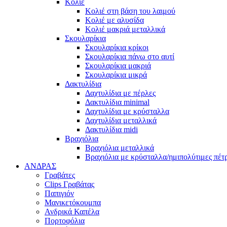
Κολιέ
Κολιέ στη βάση του λαιμού
Κολιέ με αλυσίδα
Κολιέ μακριά μεταλλικά
Σκουλαρίκια
Σκουλαρίκια κρίκοι
Σκουλαρίκια πάνω στο αυτί
Σκουλαρίκια μακριά
Σκουλαρίκια μικρά
Δακτυλίδια
Δαχτυλίδια με πέρλες
Δακτυλίδια minimal
Δαχτυλίδια με κρύσταλλα
Δαχτυλίδια μεταλλικά
Δακτυλίδια midi
Βραχιόλια
Βραχιόλια μεταλλικά
Βραχιόλια με κρύσταλλα/ημιπολύτιμες πέτ
ΑΝΔΡΑΣ
Γραβάτες
Clips Γραβάτας
Παπιγιόν
Μανικετόκουμπα
Ανδρικά Καπέλα
Πορτοφόλια