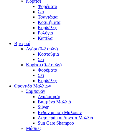
Κορίτσι
Φορέματα
Σετ
Τσαντάκια
Κοσμήματα
Κορδέλες
Ρολόγια
Καπέλα
Βρεφικά
Αγόρι (0-2 ετών)
Κοστούμια
Σετ
Κορίτσι (0-2 ετών)
Φορέματα
Σετ
Κορδέλες
Φροντιδα Μαλλιων
Σαμπουάν
Αναδόμηση
Βαμμένα Μαλλιά
Silver
Ενδυνάμωση Μαλλιών
Λαμπερά και Δυνατά Μαλλιά
Sun Care Shampoo
Μάσκες