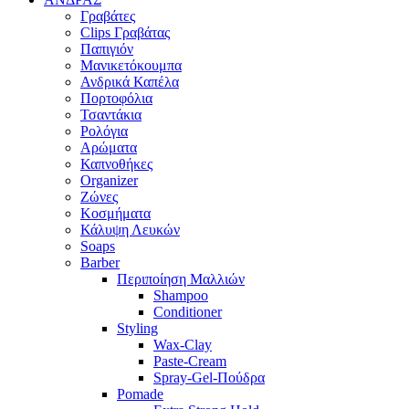
Γραβάτες
Clips Γραβάτας
Παπιγιόν
Μανικετόκουμπα
Ανδρικά Καπέλα
Πορτοφόλια
Τσαντάκια
Ρολόγια
Αρώματα
Καπνοθήκες
Organizer
Ζώνες
Κοσμήματα
Κάλυψη Λευκών
Soaps
Barber
Περιποίηση Μαλλιών
Shampoo
Conditioner
Styling
Wax-Clay
Paste-Cream
Spray-Gel-Πούδρα
Pomade