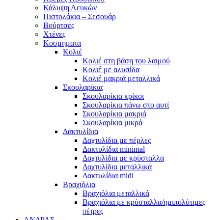
Κάλυψη Λευκών
Πιστολάκια – Σεσουάρ
Βούρτσες
Χτένες
Κοσμηματα
Κολιέ
Κολιέ στη βάση του λαιμού
Κολιέ με αλυσίδα
Κολιέ μακριά μεταλλικά
Σκουλαρίκια
Σκουλαρίκια κρίκοι
Σκουλαρίκια πάνω στο αυτί
Σκουλαρίκια μακριά
Σκουλαρίκια μικρά
Δακτυλίδια
Δαχτυλίδια με πέρλες
Δακτυλίδια minimal
Δαχτυλίδια με κρύσταλλα
Δαχτυλίδια μεταλλικά
Δακτυλίδια midi
Βραχιόλια
Βραχιόλια μεταλλικά
Βραχιόλια με κρύσταλλα/ημιπολύτιμες
πέτρες
ΑΝΔΡΑΣ