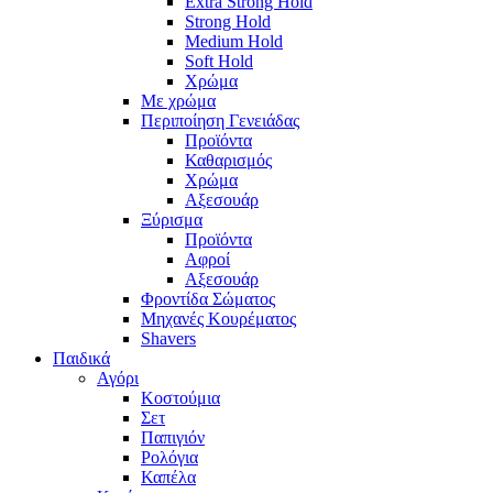
Extra Strong Hold
Strong Hold
Medium Hold
Soft Hold
Χρώμα
Με χρώμα
Περιποίηση Γενειάδας
Προϊόντα
Καθαρισμός
Χρώμα
Αξεσουάρ
Ξύρισμα
Προϊόντα
Αφροί
Αξεσουάρ
Φροντίδα Σώματος
Μηχανές Κουρέματος
Shavers
Παιδικά
Αγόρι
Κοστούμια
Σετ
Παπιγιόν
Ρολόγια
Καπέλα