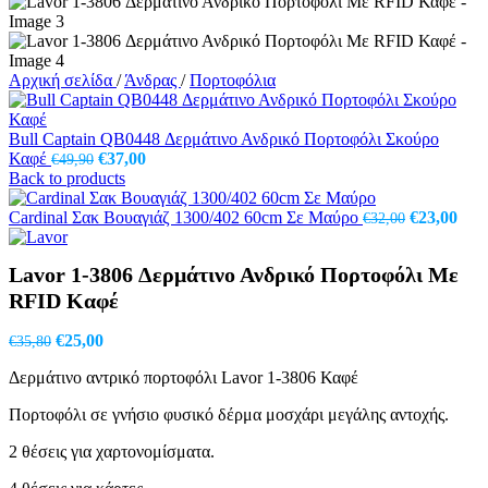
Αρχική σελίδα
/
Άνδρας
/
Πορτοφόλια
Bull Captain QB0448 Δερμάτινο Ανδρικό Πορτοφόλι Σκούρο
Original
Η
Καφέ
€
37,00
€
49,90
price
τρέχουσα
Back to products
was:
τιμή
€49,90.
είναι:
Original
Η
Cardinal Σακ Βουαγιάζ 1300/402 60cm Σε Μαύρο
€
23,00
€
32,00
€37,00.
price
τρέ
was:
τιμ
Lavor 1-3806 Δερμάτινο Ανδρικό Πορτοφόλι Με
€32,00.
είνα
€23,
RFID Καφέ
Original
Η
€
25,00
€
35,80
price
τρέχουσα
Δερμάτινο αντρικό πορτοφόλι Lavor 1-3806 Καφέ
was:
τιμή
€35,80.
είναι:
Πορτοφόλι σε γνήσιο φυσικό δέρμα μοσχάρι μεγάλης αντοχής.
€25,00.
2 θέσεις για χαρτονομίσματα.