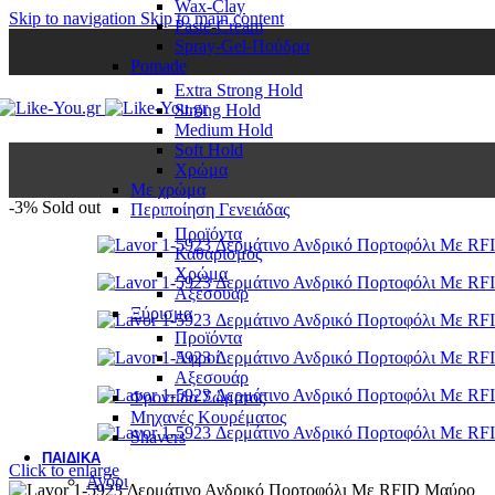
Wax-Clay
Skip to navigation
Skip to main content
Paste-Cream
Spray-Gel-Πούδρα
Pomade
Extra Strong Hold
Strong Hold
Medium Hold
Soft Hold
Χρώμα
Με χρώμα
-3%
Sold out
Περιποίηση Γενειάδας
Προϊόντα
Καθαρισμός
Χρώμα
Αξεσουάρ
Ξύρισμα
Προϊόντα
Αφροί
Αξεσουάρ
Φροντίδα Σώματος
Μηχανές Κουρέματος
Shavers
ΠΑΙΔΙΚΆ
Click to enlarge
Αγόρι