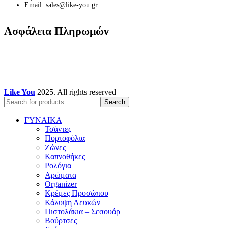
Email: sales@like-you.gr
Ασφάλεια Πληρωμών
Like You
2025. All rights reserved
Search
ΓΥΝΑΙΚΑ
Τσάντες
Πορτοφόλια
Ζώνες
Καπνοθήκες
Ρολόγια
Αρώματα
Organizer
Κρέμες Προσώπου
Κάλυψη Λευκών
Πιστολάκια – Σεσουάρ
Βούρτσες