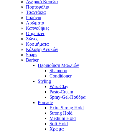
Ανδρικά Καπέλα
Πορτοφόλια
Τσαντάκια
Ρολόγια
Αρώματα
Καπνοθήκες
Organizer
Ζώνες
Κοσμήματα
Κάλυψη Λευκών
Soaps
Barber
Περιποίηση Μαλλιών
Shampoo
Conditioner
Styling
Wax-Clay
Paste-Cream
Spray-Gel-Πούδρα
Pomade
Extra Strong Hold
Strong Hold
Medium Hold
Soft Hold
Χρώμα