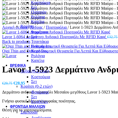
Κοστούμια
Σετ
Παπιγιόν
Ρολόγια
Καπέλα
Κορίτσι
Αρχική σελίδα
/
Άνδρας
/
Πορτοφόλια
/
Lavor 1-5923 Δερμάτινο Α
Φορέματα
Lavor 1-6064 Δερμάτινο Ανδρικό Πορτοφόλι Με RFID Καφέ
Σετ
€
32,75
Back to products
Τσαντάκια
Κοσμήματα
Qiqi Thin and Delicate Ισιωτική Θεραπεία Για Λεπτά Και Εύθραυσ
Κορδέλες
Ρολόγια
Καπέλα
ΒΡΕΦΙΚΆ
Lavor 1-5923 Δερμάτινο Ανδ
Αγόρι (0-2 ετών)
Κοστούμια
Σετ
Original
Η
€
28,95
€
29,75
Κορίτσι (0-2 ετών)
price
τρέχουσα
Δερμάτινο ανδρικό πορτοφόλι Μεσαίου μεγέθους Lavor 1-5923 Μα
Φορέματα
was:
τιμή
Σετ
€29,75.
είναι:
Γνήσιο φυσικό δέρμα κορυφαίας ποιότητας.
Κορδέλες
€28,95.
ΦΡΟΝΤΙΔΑ ΜΑΛΛΙΩΝ
Θέση για τα χαρτονομίσματα.
Σαμπουάν
Αναδόμηση