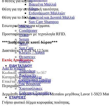
8 θέσεις για κάρτες.
Βαμμένα Μαλλιά
Silver
Θέση για την αστυνομική ταυτότητα.
Ενδυνάμωση Μαλλιών
Θέση για το δίπλωμα.
Λαμπερά και Δυνατά Μαλλιά
Sun Care Shampoo
Εσωτερική τσέπη για κέρματα.
Μάσκες
Conditioner
Προστασία καρτών με τεχνολογία RFID.
Έλαια
Serum
***Διαθέσιμο σε κουτί δώρου***
Spray
Sun Care
Διαστάσεις: Υ 9,5x Μ 12,5cm
Κρέμες – Αφροί
Θεραπειες
Εκτός Αποθέματος
Βαφείο
ΕΊΔΗ ΤΑΞΙΔΙΟΎ
Add to wishlist
Τσαντάκια
Κωδικός προϊόντος:
lvr367
Backpacks
Κατηγορία:
Πορτοφόλια
Στρατιωτικά Σακίδια
Ετικέτα:
Ανδρικά Πορτοφόλια
Σακ Βουαγιάζ
Περιγραφή
Χαρτοφύλακες
Ελβετικοί Σουγιάδες
Δερμάτινο ανδρικό πορτοφόλι Μεσαίου μεγέθους Lavor 1-5923 Μα
ΕΤΑΙΡΕΊΕΣ
Γνήσιο φυσικό δέρμα κορυφαίας ποιότητας.