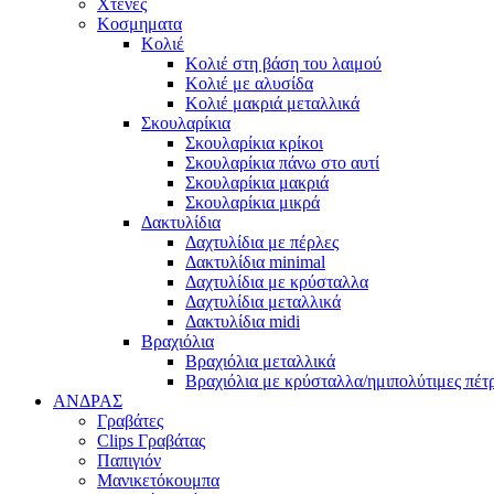
Χτένες
Κοσμηματα
Κολιέ
Κολιέ στη βάση του λαιμού
Κολιέ με αλυσίδα
Κολιέ μακριά μεταλλικά
Σκουλαρίκια
Σκουλαρίκια κρίκοι
Σκουλαρίκια πάνω στο αυτί
Σκουλαρίκια μακριά
Σκουλαρίκια μικρά
Δακτυλίδια
Δαχτυλίδια με πέρλες
Δακτυλίδια minimal
Δαχτυλίδια με κρύσταλλα
Δαχτυλίδια μεταλλικά
Δακτυλίδια midi
Βραχιόλια
Βραχιόλια μεταλλικά
Βραχιόλια με κρύσταλλα/ημιπολύτιμες πέτ
ΑΝΔΡΑΣ
Γραβάτες
Clips Γραβάτας
Παπιγιόν
Μανικετόκουμπα