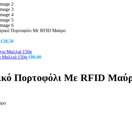
νδρικό Πορτοφόλι Με RFID Μαύρο
Original
Η
€
28,50
price
τρέχουσα
was:
τιμή
€32,75.
είναι:
τα Μαλλιά 150g
€
80,00
€28,50.
ρικό Πορτοφόλι Με RFID Μαύ
ύρο