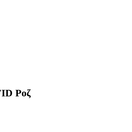
FID Ροζ