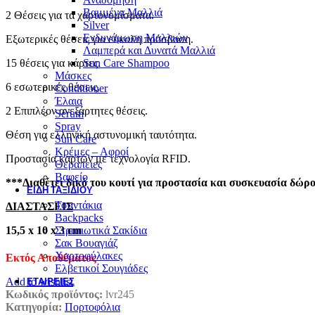
Βαμμένα Μαλλιά
2 Θέσεις για τα χαρτονομίσματα.
Silver
Ενδυνάμωση Μαλλιών
Εξωτερικές θέσεις για εύκολη πρόσβαση.
Λαμπερά και Δυνατά Μαλλιά
15 θέσεις για κάρτες.
Sun Care Shampoo
Μάσκες
6 εσωτερικές θέσεις.
Conditioner
Έλαια
2 Επιπλέον ανεξάρτητες θέσεις.
Serum
Spray
Θέση για ελληνική αστυνομική ταυτότητα.
Sun Care
Κρέμες – Αφροί
Προστασία καρτών με τεχνολογία RFID.
Θεραπειες
Βαφείο
***Διαθέτει δικό του κουτί για προστασία και συσκευασία δώρο
ΕΊΔΗ ΤΑΞΙΔΙΟΎ
Τσαντάκια
ΔΙΑΣΤΑΣΕΙΣ
Backpacks
15,5 x 10 x 3 cm
Στρατιωτικά Σακίδια
Σακ Βουαγιάζ
Χαρτοφύλακες
Εκτός Αποθέματος
Ελβετικοί Σουγιάδες
Add to wishlist
ΕΤΑΙΡΕΊΕΣ
Κωδικός προϊόντος:
lvr245
Κατηγορία:
Πορτοφόλια