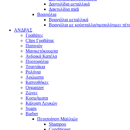
Δαχτυλίδια μεταλλικά
Δακτυλίδια midi
Βραχιόλια
Βραχιόλια μεταλλικά
Βραχιόλια με κρύσταλλα/ημιπολύτιμες πέτ
ΑΝΔΡΑΣ
Γραβάτες
Clips Γραβάτας
Παπιγιόν
Μανικετόκουμπα
Ανδρικά Καπέλα
Πορτοφόλια
Τσαντάκια
Ρολόγια
Αρώματα
Καπνοθήκες
Organizer
Ζώνες
Κοσμήματα
Κάλυψη Λευκών
Soaps
Barber
Περιποίηση Μαλλιών
Shampoo
Conditioner