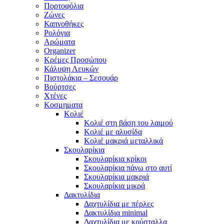
Πορτοφόλια
Ζώνες
Καπνοθήκες
Ρολόγια
Αρώματα
Organizer
Κρέμες Προσώπου
Κάλυψη Λευκών
Πιστολάκια – Σεσουάρ
Βούρτσες
Χτένες
Κοσμηματα
Κολιέ
Κολιέ στη βάση του λαιμού
Κολιέ με αλυσίδα
Κολιέ μακριά μεταλλικά
Σκουλαρίκια
Σκουλαρίκια κρίκοι
Σκουλαρίκια πάνω στο αυτί
Σκουλαρίκια μακριά
Σκουλαρίκια μικρά
Δακτυλίδια
Δαχτυλίδια με πέρλες
Δακτυλίδια minimal
Δαχτυλίδια με κρύσταλλα