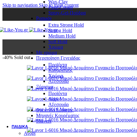
Wax-Clay
Skip to navigation
Skip to main content
Paste-Cream
Spray-Gel-Πούδρα
Pomade
Extra Strong Hold
Strong Hold
Medium Hold
Soft Hold
Χρώμα
Με χρώμα
-40%
Sold out
Περιποίηση Γενειάδας
Προϊόντα
Καθαρισμός
Χρώμα
Αξεσουάρ
Ξύρισμα
Προϊόντα
Αφροί
Αξεσουάρ
Φροντίδα Σώματος
Μηχανές Κουρέματος
Shavers
ΠΑΙΔΙΚΆ
Αγόρι