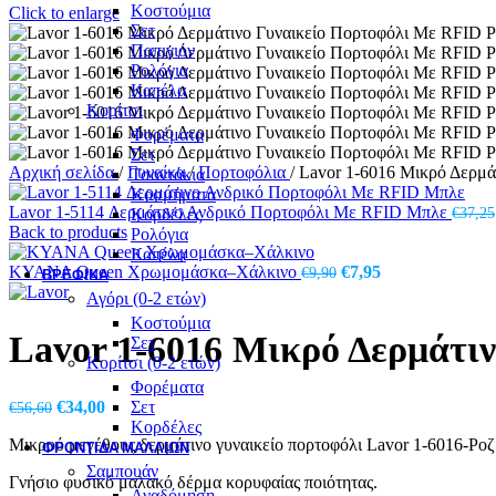
Κοστούμια
Click to enlarge
Σετ
Παπιγιόν
Ρολόγια
Καπέλα
Κορίτσι
Φορέματα
Σετ
Αρχική σελίδα
/
Γυναίκα
/
Πορτοφόλια
/
Lavor 1-6016 Μικρό Δερμά
Τσαντάκια
Κοσμήματα
Lavor 1-5114 Δερμάτινο Ανδρικό Πορτοφόλι Με RFID Μπλε
€
37,25
Κορδέλες
Back to products
Ρολόγια
Καπέλα
Original
Η
KYANA Queen Χρωμομάσκα–Χάλκινο
€
7,95
€
9,90
ΒΡΕΦΙΚΆ
price
τρέχουσα
Αγόρι (0-2 ετών)
was:
τιμή
Κοστούμια
€9,90.
είναι:
Lavor 1-6016 Μικρό Δερμάτι
Σετ
€7,95.
Κορίτσι (0-2 ετών)
Φορέματα
Original
Η
€
34,00
Σετ
€
56,60
price
τρέχουσα
Κορδέλες
Μικρού μεγέθους δερμάτινο γυναικείο πορτοφόλι Lavor 1-6016-Ροζ
was:
τιμή
ΦΡΟΝΤΙΔΑ ΜΑΛΛΙΩΝ
€56,60.
είναι:
Σαμπουάν
Γνήσιο φυσικό μαλακό δέρμα κορυφαίας ποιότητας.
€34,00.
Αναδόμηση