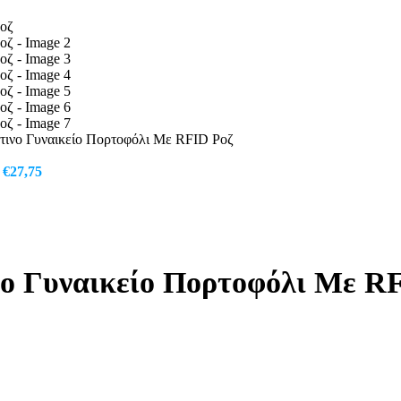
τινο Γυναικείο Πορτοφόλι Με RFID Ροζ
Original
Η
€
27,75
price
τρέχουσα
was:
τιμή
€37,25.
είναι:
€27,75.
νο Γυναικείο Πορτοφόλι Με R