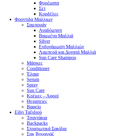
Φορέματα
Σετ
Κορδέλες
Φροντιδα Μαλλιων
Σαμπουάν
Αναδόμηση
Βαμμένα Μαλλιά
Silver
Ενδυνάμωση Μαλλιών
Λαμπερά και Δυνατά Μαλλιά
Sun Care Shampoo
Μάσκες
Conditioner
Έλαια
Serum
Spray
Sun Care
Κρέμες – Αφροί
Θεραπειες
Βαφείο
Είδη Ταξιδιού
Τσαντάκια
Backpacks
Στρατιωτικά Σακίδια
Σακ Βουαγιάζ