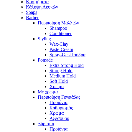
Κοσμήματα
Κάλυψη Λευκών
Soaps
Barber
Περιποίηση Μαλλιών
Shampoo
Conditioner
Styling
Wax-Clay
Paste-Cream
Spray-Gel-Πούδρα
Pomade
Extra Strong Hold
Strong Hold
Medium Hold
Soft Hold
Χρώμα
Με χρώμα
Περιποίηση Γενειάδας
Προϊόντα
Καθαρισμός
Χρώμα
Αξεσουάρ
Ξύρισμα
Προϊόντα