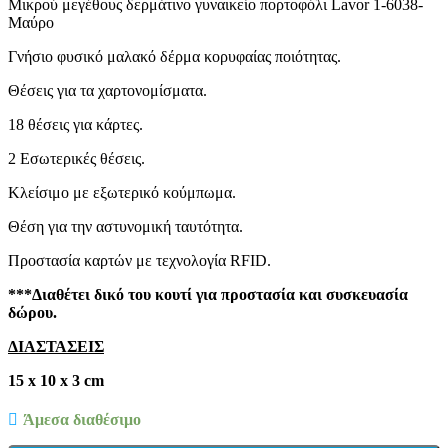
Μικρού μεγέθους δερμάτινο γυναικείο πορτοφόλι Lavor 1-6038-
was:
τιμή
Μαύρο
€64,75.
είναι:
€44,75.
Γνήσιο φυσικό μαλακό δέρμα κορυφαίας ποιότητας.
Θέσεις για τα χαρτονομίσματα.
18 θέσεις για κάρτες.
2 Εσωτερικές θέσεις.
Κλείσιμο με εξωτερικό κούμπωμα.
Θέση για την αστυνομική ταυτότητα.
Προστασία καρτών με τεχνολογία RFID.
***Διαθέτει δικό του κουτί για προστασία και συσκευασία
δώρου.
ΔΙΑΣΤΑΣΕΙΣ
15 x 10 x 3 cm
Άμεσα διαθέσιμο