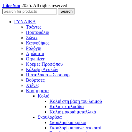
Like You
2025. All rights reserved
Search
ΓΥΝΑΙΚΑ
Τσάντες
Πορτοφόλια
Ζώνες
Καπνοθήκες
Ρολόγια
Αρώματα
Organizer
Κρέμες Προσώπου
Κάλυψη Λευκών
Πιστολάκια – Σεσουάρ
Βούρτσες
Χτένες
Κοσμηματα
Κολιέ
Κολιέ στη βάση του λαιμού
Κολιέ με αλυσίδα
Κολιέ μακριά μεταλλικά
Σκουλαρίκια
Σκουλαρίκια κρίκοι
Σκουλαρίκια πάνω στο αυτί