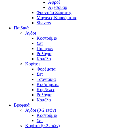
Αφροί
Αξεσουάρ
Φροντίδα Σώματος
Μηχανές Κουρέματος
Shavers
Παιδικά
Αγόρι
Κοστούμια
Σετ
Παπιγιόν
Ρολόγια
Καπέλα
Κορίτσι
Φορέματα
Σετ
Τσαντάκια
Κοσμήματα
Κορδέλες
Ρολόγια
Καπέλα
Βρεφικά
Αγόρι (0-2 ετών)
Κοστούμια
Σετ
Κορίτσι (0-2 ετών)