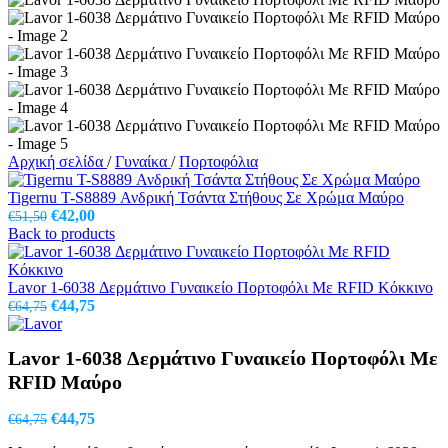
Αρχική σελίδα
/
Γυναίκα
/
Πορτοφόλια
Tigernu T-S8889 Ανδρική Τσάντα Στήθους Σε Χρώμα Μαύρο
Original
Η
€
42,00
€
51,50
price
τρέχουσα
Back to products
was:
τιμή
€51,50.
είναι:
€42,00.
Lavor 1-6038 Δερμάτινο Γυναικείο Πορτοφόλι Με RFID Κόκκινο
Original
Η
€
44,75
€
64,75
price
τρέχουσα
was:
τιμή
Lavor 1-6038 Δερμάτινο Γυναικείο Πορτοφόλι Με
€64,75.
είναι:
€44,75.
RFID Μαύρο
Original
Η
€
44,75
€
64,75
price
τρέχουσα