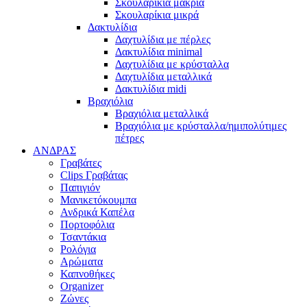
Σκουλαρίκια μακριά
Σκουλαρίκια μικρά
Δακτυλίδια
Δαχτυλίδια με πέρλες
Δακτυλίδια minimal
Δαχτυλίδια με κρύσταλλα
Δαχτυλίδια μεταλλικά
Δακτυλίδια midi
Βραχιόλια
Βραχιόλια μεταλλικά
Βραχιόλια με κρύσταλλα/ημιπολύτιμες
πέτρες
ΑΝΔΡΑΣ
Γραβάτες
Clips Γραβάτας
Παπιγιόν
Μανικετόκουμπα
Ανδρικά Καπέλα
Πορτοφόλια
Τσαντάκια
Ρολόγια
Αρώματα
Καπνοθήκες
Organizer
Ζώνες