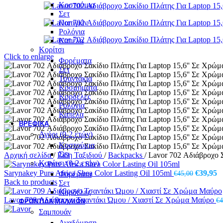
Κοστούμια
Σετ
Παπιγιόν
Ρολόγια
Καπέλα
Κορίτσι
Click to enlarge
Φορέματα
Σετ
Τσαντάκια
Κοσμήματα
Κορδέλες
Ρολόγια
Καπέλα
ΒΡΕΦΙΚΆ
Αγόρι (0-2 ετών)
Κοστούμια
Σετ
Αρχική σελίδα
/
Είδη Ταξιδιού
/
Backpacks
/
Lavor 702 Αδιάβροχο 
Κορίτσι (0-2 ετών)
Original
Η
Sarynakey Pure Africa Shea Color Lasting Oil 105ml
€
39,95
€
45,00
Φορέματα
price
τ
Back to products
Σετ
was:
τ
Κορδέλες
€45,00.
εί
Lavor 709 Αδιάβροχο Τσαντάκι Ώμου / Χιαστί Σε Χρώμα Μαύρο
€
4
ΦΡΟΝΤΙΔΑ ΜΑΛΛΙΩΝ
€
Σαμπουάν
Αναδόμηση