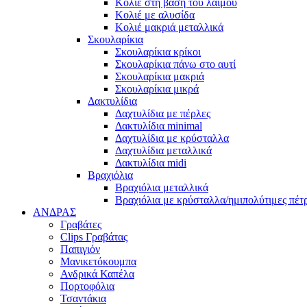
Κολιέ στη βάση του λαιμού
Κολιέ με αλυσίδα
Κολιέ μακριά μεταλλικά
Σκουλαρίκια
Σκουλαρίκια κρίκοι
Σκουλαρίκια πάνω στο αυτί
Σκουλαρίκια μακριά
Σκουλαρίκια μικρά
Δακτυλίδια
Δαχτυλίδια με πέρλες
Δακτυλίδια minimal
Δαχτυλίδια με κρύσταλλα
Δαχτυλίδια μεταλλικά
Δακτυλίδια midi
Βραχιόλια
Βραχιόλια μεταλλικά
Βραχιόλια με κρύσταλλα/ημιπολύτιμες πέτ
ΑΝΔΡΑΣ
Γραβάτες
Clips Γραβάτας
Παπιγιόν
Μανικετόκουμπα
Ανδρικά Καπέλα
Πορτοφόλια
Τσαντάκια