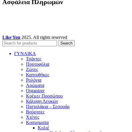
Ασφάλεια Πληρωμών
Like You
2025. All rights reserved
Search
ΓΥΝΑΙΚΑ
Τσάντες
Πορτοφόλια
Ζώνες
Καπνοθήκες
Ρολόγια
Αρώματα
Organizer
Κρέμες Προσώπου
Κάλυψη Λευκών
Πιστολάκια – Σεσουάρ
Βούρτσες
Χτένες
Κοσμηματα
Κολιέ