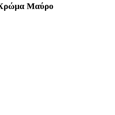
ε Χρώμα Μαύρο