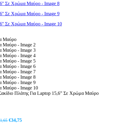
Σακίδιο Πλάτης Για Laptop 15,6” Σε Χρώμα Μαύρο
ρέχουσα
ιμή
ναι:
Original
Η
€
34,75
1,65
39,95.
price
τρέχουσα
was:
τιμή