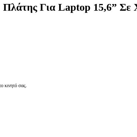
€41,65.
είναι:
ο Πλάτης Για Laptop 15,6” Σ
€34,75.
ο κινητό σας.