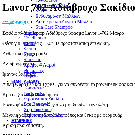
Lavor 702 Αδιάβροχο Σακίδι
Βαμμένα Μαλλιά
Silver
Ενδυνάμωση Μαλλιών
Λαμπερά και Δυνατά Μαλλιά
Original
Η
€
49,95
€
75,85
Sun Care Shampoo
price
τρέχουσα
Μάσκες
Σακίδιο πλάτης laptop Αδιάβροχο ύφασμα Lavor 1-702 Μαύρο
was:
τιμή
Conditioner
€75,85.
είναι:
Θέση για laptop έως 15,6” με προστατευτική επένδυση.
Έλαια
€49,95.
Serum
Ανθεκτικό στο χερούλι.
Spray
Sun Care
Αδιάβροχο στο νερό.
Κρέμες – Αφροί
Θεραπειες
Ιμάντας βαλίτσας.
Βαφείο
ΕΊΔΗ ΤΑΞΙΔΙΟΎ
Διπλή Θύρα usb και Type C για να συνδέεται το powerbank σας και τ
Τσαντάκια
Backpacks
Κρίκος για μικροαντικείμενα.
Στρατιωτικά Σακίδια
Σακ Βουαγιάζ
Εργονομικός σχεδιασμός για να μη βαραίνει την πλάτη.
Χαρτοφύλακες
Μεγάλη χωρητικότητα, πολλές τσέπες και θήκες με φερμουάρ.
Ελβετικοί Σουγιάδες
ΕΤΑΙΡΕΊΕΣ
Κρυφή πλαϊνή τσέπη.