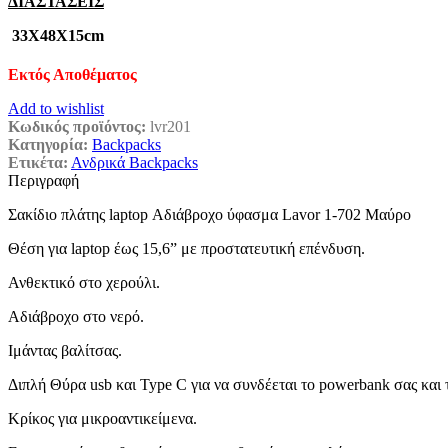
ΔΙΑΣΤΑΣΕΙΣ
33Χ48Χ15cm
Εκτός Αποθέματος
Add to wishlist
Κωδικός προϊόντος:
lvr201
Κατηγορία:
Backpacks
Ετικέτα:
Ανδρικά Backpacks
Περιγραφή
Σακίδιο πλάτης laptop Αδιάβροχο ύφασμα Lavor 1-702 Μαύρο
Θέση για laptop έως 15,6” με προστατευτική επένδυση.
Ανθεκτικό στο χερούλι.
Αδιάβροχο στο νερό.
Ιμάντας βαλίτσας.
Διπλή Θύρα usb και Type C για να συνδέεται το powerbank σας και τ
Κρίκος για μικροαντικείμενα.