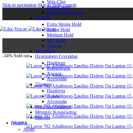
Wax-Clay
Skip to navigation
Skip to main content
Paste-Cream
Spray-Gel-Πούδρα
Pomade
Extra Strong Hold
Strong Hold
Medium Hold
Soft Hold
Χρώμα
Με χρώμα
-34%
Sold out
Περιποίηση Γενειάδας
Προϊόντα
Καθαρισμός
Χρώμα
Αξεσουάρ
Ξύρισμα
Προϊόντα
Αφροί
Αξεσουάρ
Φροντίδα Σώματος
Μηχανές Κουρέματος
Shavers
ΠΑΙΔΙΚΆ
Αγόρι