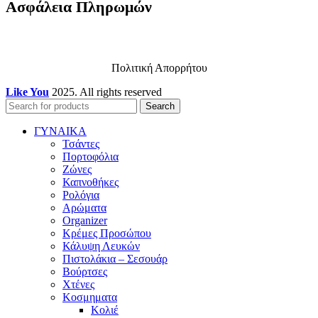
Ασφάλεια Πληρωμών
Πολιτική Απορρήτου
Like You
2025. All rights reserved
Search
ΓΥΝΑΙΚΑ
Τσάντες
Πορτοφόλια
Ζώνες
Καπνοθήκες
Ρολόγια
Αρώματα
Organizer
Κρέμες Προσώπου
Κάλυψη Λευκών
Πιστολάκια – Σεσουάρ
Βούρτσες
Χτένες
Κοσμηματα
Κολιέ