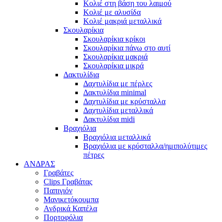
Κολιέ στη βάση του λαιμού
Κολιέ με αλυσίδα
Κολιέ μακριά μεταλλικά
Σκουλαρίκια
Σκουλαρίκια κρίκοι
Σκουλαρίκια πάνω στο αυτί
Σκουλαρίκια μακριά
Σκουλαρίκια μικρά
Δακτυλίδια
Δαχτυλίδια με πέρλες
Δακτυλίδια minimal
Δαχτυλίδια με κρύσταλλα
Δαχτυλίδια μεταλλικά
Δακτυλίδια midi
Βραχιόλια
Βραχιόλια μεταλλικά
Βραχιόλια με κρύσταλλα/ημιπολύτιμες
πέτρες
ΑΝΔΡΑΣ
Γραβάτες
Clips Γραβάτας
Παπιγιόν
Μανικετόκουμπα
Ανδρικά Καπέλα
Πορτοφόλια