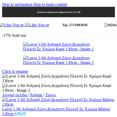
Skip to navigation
Skip to main content
Δωρεάν μεταφορικά για παραγγελίες άνω των 45€
MEN
Τηλ. 2731082020
-17%
Sold out
Click to enlarge
Αρχική σελίδα
/
Άνδρας
/
Ζώνες
Lavor 1-94 Ανδρική Ζώνη Δερμάτινη Πλεκτή Σε Χρώμα Μαύρο
130cm
€
29,25