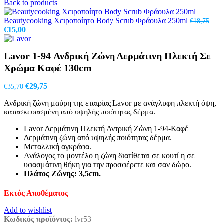
Back to products
Beautycooking Χειροποίητο Body Scrub Φράουλα 250ml
€
18,75
Original
Η
€
15,00
price
τρέχουσα
was:
τιμή
Lavor 1-94 Ανδρική Ζώνη Δερμάτινη Πλεκτή Σε
€18,75.
είναι:
€15,00.
Χρώμα Καφέ 130cm
Original
Η
€
29,75
€
35,70
price
τρέχουσα
Ανδρική ζώνη μαύρη της εταιρίας Lavor με ανάγλυφη πλεκτή όψη,
was:
τιμή
κατασκευασμένη από υψηλής ποιότητας δέρμα.
€35,70.
είναι:
€29,75.
Lavor Δερμάτινη Πλεκτή Αντρική Ζώνη 1-94-Καφέ
Δερμάτινη ζώνη από υψηλής ποιότητας δέρμα.
Μεταλλική αγκράφα.
Ανάλογος το μοντέλο η ζώνη διατίθεται σε κουτί η σε
υφασμάτινη θήκη για την προσφέρετε και σαν δώρο.
Πλάτος Ζ
ώνης
: 3,5cm.
Εκτός Αποθέματος
Add to wishlist
Κωδικός προϊόντος:
lvr53