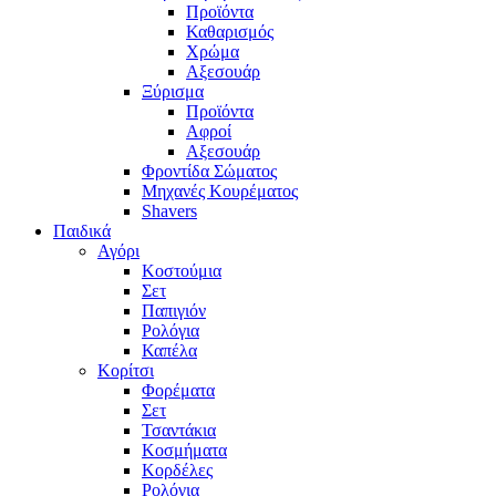
Προϊόντα
Καθαρισμός
Χρώμα
Αξεσουάρ
Ξύρισμα
Προϊόντα
Αφροί
Αξεσουάρ
Φροντίδα Σώματος
Μηχανές Κουρέματος
Shavers
Παιδικά
Αγόρι
Κοστούμια
Σετ
Παπιγιόν
Ρολόγια
Καπέλα
Κορίτσι
Φορέματα
Σετ
Τσαντάκια
Κοσμήματα
Κορδέλες
Ρολόγια