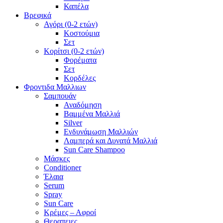
Καπέλα
Βρεφικά
Αγόρι (0-2 ετών)
Κοστούμια
Σετ
Κορίτσι (0-2 ετών)
Φορέματα
Σετ
Κορδέλες
Φροντιδα Μαλλιων
Σαμπουάν
Αναδόμηση
Βαμμένα Μαλλιά
Silver
Ενδυνάμωση Μαλλιών
Λαμπερά και Δυνατά Μαλλιά
Sun Care Shampoo
Μάσκες
Conditioner
Έλαια
Serum
Spray
Sun Care
Κρέμες – Αφροί
Θεραπειες