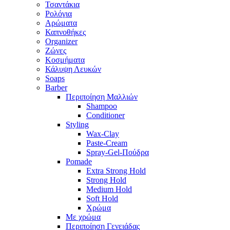
Τσαντάκια
Ρολόγια
Αρώματα
Καπνοθήκες
Organizer
Ζώνες
Κοσμήματα
Κάλυψη Λευκών
Soaps
Barber
Περιποίηση Μαλλιών
Shampoo
Conditioner
Styling
Wax-Clay
Paste-Cream
Spray-Gel-Πούδρα
Pomade
Extra Strong Hold
Strong Hold
Medium Hold
Soft Hold
Χρώμα
Με χρώμα
Περιποίηση Γενειάδας