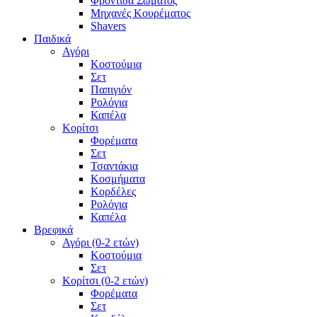
Φροντίδα Σώματος
Μηχανές Κουρέματος
Shavers
Παιδικά
Αγόρι
Κοστούμια
Σετ
Παπιγιόν
Ρολόγια
Καπέλα
Κορίτσι
Φορέματα
Σετ
Τσαντάκια
Κοσμήματα
Κορδέλες
Ρολόγια
Καπέλα
Βρεφικά
Αγόρι (0-2 ετών)
Κοστούμια
Σετ
Κορίτσι (0-2 ετών)
Φορέματα
Σετ