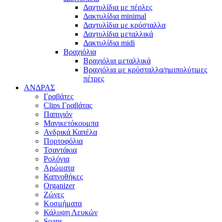
Δαχτυλίδια με πέρλες
Δακτυλίδια minimal
Δαχτυλίδια με κρύσταλλα
Δαχτυλίδια μεταλλικά
Δακτυλίδια midi
Βραχιόλια
Βραχιόλια μεταλλικά
Βραχιόλια με κρύσταλλα/ημιπολύτιμες
πέτρες
ΑΝΔΡΑΣ
Γραβάτες
Clips Γραβάτας
Παπιγιόν
Μανικετόκουμπα
Ανδρικά Καπέλα
Πορτοφόλια
Τσαντάκια
Ρολόγια
Αρώματα
Καπνοθήκες
Organizer
Ζώνες
Κοσμήματα
Κάλυψη Λευκών
Soaps