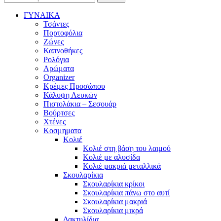
ΓΥΝΑΙΚΑ
Τσάντες
Πορτοφόλια
Ζώνες
Καπνοθήκες
Ρολόγια
Αρώματα
Organizer
Κρέμες Προσώπου
Κάλυψη Λευκών
Πιστολάκια – Σεσουάρ
Βούρτσες
Χτένες
Κοσμηματα
Κολιέ
Κολιέ στη βάση του λαιμού
Κολιέ με αλυσίδα
Κολιέ μακριά μεταλλικά
Σκουλαρίκια
Σκουλαρίκια κρίκοι
Σκουλαρίκια πάνω στο αυτί
Σκουλαρίκια μακριά
Σκουλαρίκια μικρά
Δακτυλίδια