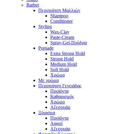
Barber
Περιποίηση Μαλλιών
Shampoo
Conditioner
Styling
Wax-Clay
Paste-Cream
Spray-Gel-Πούδρα
Pomade
Extra Strong Hold
Strong Hold
Medium Hold
Soft Hold
Χρώμα
Με χρώμα
Περιποίηση Γενειάδας
Προϊόντα
Καθαρισμός
Χρώμα
Αξεσουάρ
Ξύρισμα
Προϊόντα
Αφροί
Αξεσουάρ