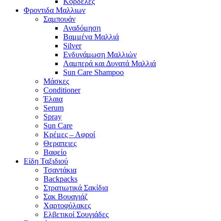
Κορδέλες
Φροντιδα Μαλλιων
Σαμπουάν
Αναδόμηση
Βαμμένα Μαλλιά
Silver
Ενδυνάμωση Μαλλιών
Λαμπερά και Δυνατά Μαλλιά
Sun Care Shampoo
Μάσκες
Conditioner
Έλαια
Serum
Spray
Sun Care
Κρέμες – Αφροί
Θεραπειες
Βαφείο
Είδη Ταξιδιού
Τσαντάκια
Backpacks
Στρατιωτικά Σακίδια
Σακ Βουαγιάζ
Χαρτοφύλακες
Ελβετικοί Σουγιάδες