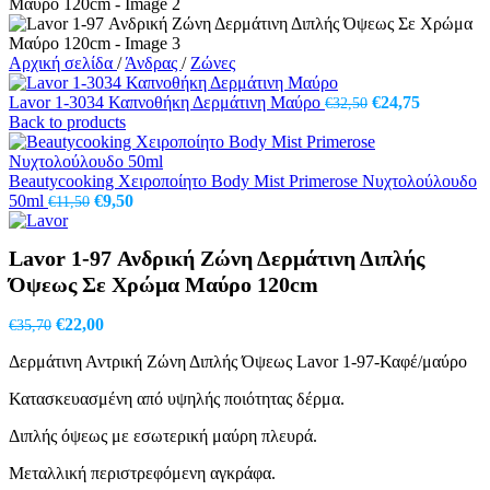
Αρχική σελίδα
/
Άνδρας
/
Ζώνες
Original
Η
Lavor 1-3034 Καπνοθήκη Δερμάτινη Μαύρο
€
24,75
€
32,50
price
τρέχουσα
Back to products
was:
τιμή
€32,50.
είναι:
€24,75.
Beautycooking Χειροποίητο Body Mist Primerose Νυχτολούλουδο
Original
Η
50ml
€
9,50
€
11,50
price
τρέχουσα
was:
τιμή
Lavor 1-97 Ανδρική Ζώνη Δερμάτινη Διπλής
€11,50.
είναι:
€9,50.
Όψεως Σε Χρώμα Μαύρο 120cm
Original
Η
€
22,00
€
35,70
price
τρέχουσα
Δερμάτινη Αντρική Ζώνη Διπλής Όψεως Lavor 1-97-Καφέ/μαύρο
was:
τιμή
€35,70.
είναι:
Κατασκευασμένη από υψηλής ποιότητας δέρμα.
€22,00.
Διπλής όψεως με εσωτερική μαύρη πλευρά.
Μεταλλική περιστρεφόμενη αγκράφα.