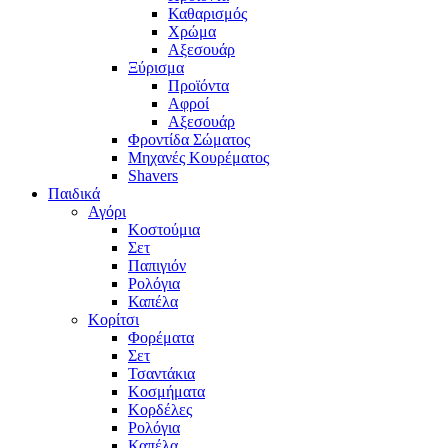
Καθαρισμός
Χρώμα
Αξεσουάρ
Ξύρισμα
Προϊόντα
Αφροί
Αξεσουάρ
Φροντίδα Σώματος
Μηχανές Κουρέματος
Shavers
Παιδικά
Αγόρι
Κοστούμια
Σετ
Παπιγιόν
Ρολόγια
Καπέλα
Κορίτσι
Φορέματα
Σετ
Τσαντάκια
Κοσμήματα
Κορδέλες
Ρολόγια
Καπέλα