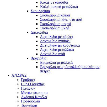
Κολιέ με αλυσίδα
Κολιέ μακριά μεταλλικά
Σκουλαρίκια
Σκουλαρίκια κρίκοι
Σκουλαρίκια πάνω στο αυτί
Σκουλαρίκια μακριά
Σκουλαρίκια μικρά
Δακτυλίδια
Δαχτυλίδια με πέρλες
Δακτυλίδια minimal
Δαχτυλίδια με κρύσταλλα
Δαχτυλίδια μεταλλικά
Δακτυλίδια midi
Βραχιόλια
Βραχιόλια μεταλλικά
Βραχιόλια με κρύσταλλα/ημιπολύτιμες
πέτρες
ΑΝΔΡΑΣ
Γραβάτες
Clips Γραβάτας
Παπιγιόν
Μανικετόκουμπα
Ανδρικά Καπέλα
Πορτοφόλια
Τσαντάκια