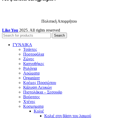
Πολιτική Απορρήτου
Like You
2025. All rights reserved
Search
ΓΥΝΑΙΚΑ
Τσάντες
Πορτοφόλια
Ζώνες
Καπνοθήκες
Ρολόγια
Αρώματα
Organizer
Κρέμες Προσώπου
Κάλυψη Λευκών
Πιστολάκια – Σεσουάρ
Βούρτσες
Χτένες
Κοσμηματα
Κολιέ
Κολιέ στη βάση του λαιμού