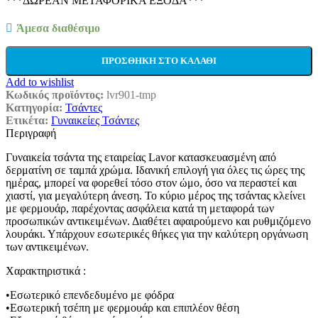
***ΔΩΡΕΑΝ ΜΕΤΑΦΟΡΙΚΑ ΕΞΟΔΑ***
Άμεσα διαθέσιμο
ΠΡΟΣΘΉΚΗ ΣΤΟ ΚΑΛΆΘΙ
Add to wishlist
Κωδικός προϊόντος:
lvr901-tmp
Κατηγορία:
Τσάντες
Ετικέτα:
Γυναικείες Τσάντες
Περιγραφή
Γυναικεία τσάντα της εταιρείας Lavor κατασκευασμένη από
δερματίνη σε ταμπά χρώμα. Ιδανική επιλογή για όλες τις ώρες της
ημέρας, μπορεί να φορεθεί τόσο στον ώμο, όσο να περαστεί και
χιαστί, για μεγαλύτερη άνεση. Το κύριο μέρος της τσάντας κλείνει
με φερμουάρ, παρέχοντας ασφάλεια κατά τη μεταφορά των
προσωπικών αντικειμένων. Διαθέτει αφαιρούμενο και ρυθμιζόμενο
λουράκι. Υπάρχουν εσωτερικές θήκες για την καλύτερη οργάνωση
των αντικειμένων.
Χαρακτηριστικά :
•Εσωτερικό επενδεδυμένο με φόδρα
•Εσωτερική τσέπη με φερμουάρ και επιπλέον θέση