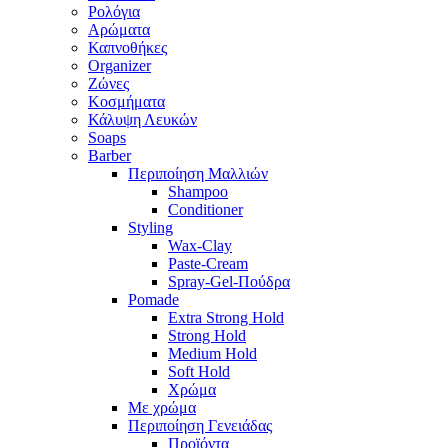
Ρολόγια
Αρώματα
Καπνοθήκες
Organizer
Ζώνες
Κοσμήματα
Κάλυψη Λευκών
Soaps
Barber
Περιποίηση Μαλλιών
Shampoo
Conditioner
Styling
Wax-Clay
Paste-Cream
Spray-Gel-Πούδρα
Pomade
Extra Strong Hold
Strong Hold
Medium Hold
Soft Hold
Χρώμα
Με χρώμα
Περιποίηση Γενειάδας
Προϊόντα