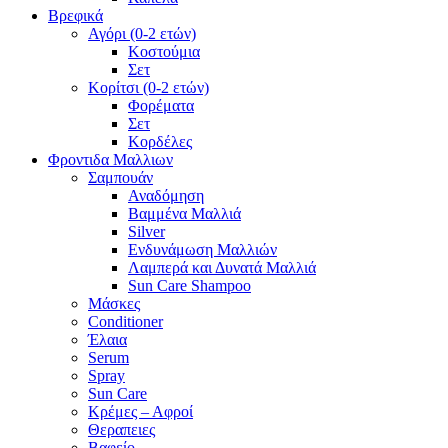
Βρεφικά
Αγόρι (0-2 ετών)
Κοστούμια
Σετ
Κορίτσι (0-2 ετών)
Φορέματα
Σετ
Κορδέλες
Φροντιδα Μαλλιων
Σαμπουάν
Αναδόμηση
Βαμμένα Μαλλιά
Silver
Ενδυνάμωση Μαλλιών
Λαμπερά και Δυνατά Μαλλιά
Sun Care Shampoo
Μάσκες
Conditioner
Έλαια
Serum
Spray
Sun Care
Κρέμες – Αφροί
Θεραπειες
Βαφείο