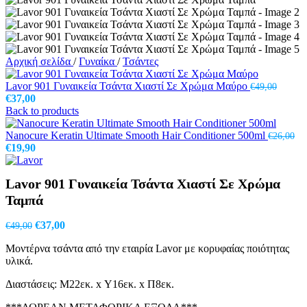
Αρχική σελίδα
/
Γυναίκα
/
Τσάντες
Lavor 901 Γυναικεία Τσάντα Χιαστί Σε Χρώμα Μαύρο
€
49,00
Original
Η
€
37,00
price
τρέχουσα
Back to products
was:
τιμή
€49,00.
είναι:
Nanocure Keratin Ultimate Smooth Hair Conditioner 500ml
€
26,00
Original
€37,00.
Η
€
19,90
price
τρέχουσα
was:
τιμή
Lavor 901 Γυναικεία Τσάντα Χιαστί Σε Χρώμα
€26,00.
είναι:
€19,90.
Ταμπά
Original
Η
€
37,00
€
49,00
price
τρέχουσα
Μοντέρνα τσάντα από την εταιρία Lavor με κορυφαίας ποιότητας
was:
τιμή
υλικά.
€49,00.
είναι:
€37,00.
Διαστάσεις: Μ22εκ. x Υ16εκ. x Π8εκ.