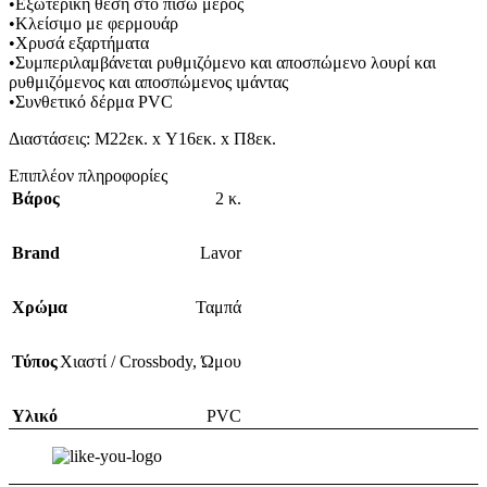
•Εξωτερική θέση στο πίσω μέρος
•Κλείσιμο με φερμουάρ
•Χρυσά εξαρτήματα
•Συμπεριλαμβάνεται ρυθμιζόμενο και αποσπώμενο λουρί και
ρυθμιζόμενος και αποσπώμενος ιμάντας
•Συνθετικό δέρμα PVC
Διαστάσεις: Μ22εκ. x Υ16εκ. x Π8εκ.
Επιπλέον πληροφορίες
Βάρος
2 κ.
Brand
Lavor
Χρώμα
Ταμπά
Τύπος
Χιαστί / Crossbody
,
Ώμου
Υλικό
PVC