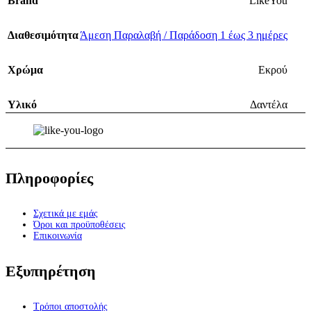
Brand
LikeYou
Διαθεσιμότητα
Άμεση Παραλαβή / Παράδοση 1 έως 3 ημέρες
Χρώμα
Εκρού
Υλικό
Δαντέλα
Πληροφορίες
Σχετικά με εμάς
Όροι και προϋποθέσεις
Επικοινωνία
Εξυπηρέτηση
Τρόποι αποστολής