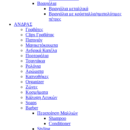
Βραχιόλια
Βραχιόλια μεταλλικά
Βραχιόλια με κρύσταλλα/ημιπολύτιμες
πέτρες
ΑΝΔΡΑΣ
Γραβάτες
Clips Γραβάτας
Παπιγιόν
Μανικετόκουμπα
Ανδρικά Καπέλα
Πορτοφόλια
Τσαντάκια
Ρολόγια
Αρώματα
Καπνοθήκες
Organizer
Ζώνες
Κοσμήματα
Κάλυψη Λευκών
Soaps
Barber
Περιποίηση Μαλλιών
Shampoo
Conditioner
Styling