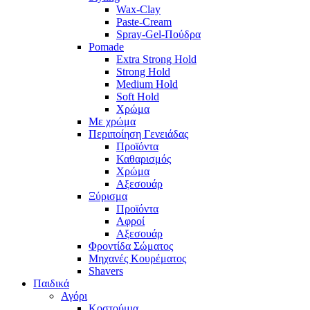
Wax-Clay
Paste-Cream
Spray-Gel-Πούδρα
Pomade
Extra Strong Hold
Strong Hold
Medium Hold
Soft Hold
Χρώμα
Με χρώμα
Περιποίηση Γενειάδας
Προϊόντα
Καθαρισμός
Χρώμα
Αξεσουάρ
Ξύρισμα
Προϊόντα
Αφροί
Αξεσουάρ
Φροντίδα Σώματος
Μηχανές Κουρέματος
Shavers
Παιδικά
Αγόρι
Κοστούμια