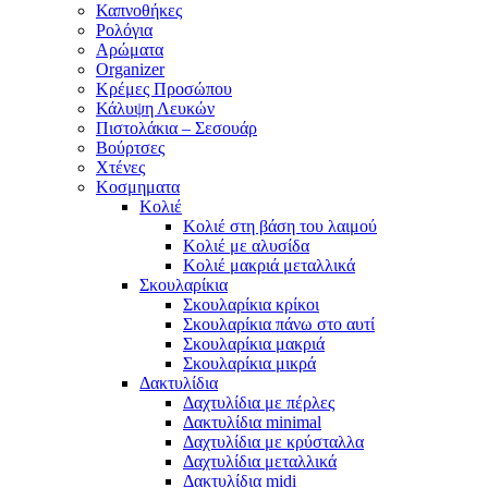
Καπνοθήκες
Ρολόγια
Αρώματα
Organizer
Κρέμες Προσώπου
Κάλυψη Λευκών
Πιστολάκια – Σεσουάρ
Βούρτσες
Χτένες
Κοσμηματα
Κολιέ
Κολιέ στη βάση του λαιμού
Κολιέ με αλυσίδα
Κολιέ μακριά μεταλλικά
Σκουλαρίκια
Σκουλαρίκια κρίκοι
Σκουλαρίκια πάνω στο αυτί
Σκουλαρίκια μακριά
Σκουλαρίκια μικρά
Δακτυλίδια
Δαχτυλίδια με πέρλες
Δακτυλίδια minimal
Δαχτυλίδια με κρύσταλλα
Δαχτυλίδια μεταλλικά
Δακτυλίδια midi