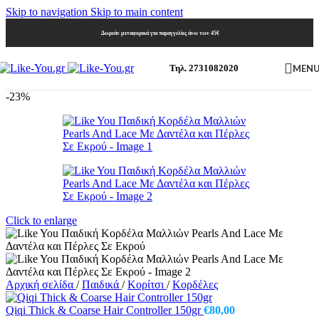
Skip to navigation
Skip to main content
Δωρεάν μεταφορικά για παραγγελίες άνω των 45€
MEN
Τηλ. 2731082020
-23%
Click to enlarge
Αρχική σελίδα
/
Παιδικά
/
Κορίτσι
/
Κορδέλες
Qiqi Thick & Coarse Hair Controller 150gr
€
80,00