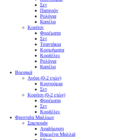
Σετ
Παπιγιόν
Ρολόγια
Καπέλα
Κορίτσι
Φορέματα
Σετ
Τσαντάκια
Κοσμήματα
Κορδέλες
Ρολόγια
Καπέλα
Βρεφικά
Αγόρι (0-2 ετών)
Κοστούμια
Σετ
Κορίτσι (0-2 ετών)
Φορέματα
Σετ
Κορδέλες
Φροντιδα Μαλλιων
Σαμπουάν
Αναδόμηση
Βαμμένα Μαλλιά
Silver