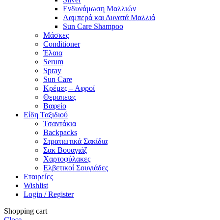
Ενδυνάμωση Μαλλιών
Λαμπερά και Δυνατά Μαλλιά
Sun Care Shampoo
Μάσκες
Conditioner
Έλαια
Serum
Spray
Sun Care
Κρέμες – Αφροί
Θεραπειες
Βαφείο
Είδη Ταξιδιού
Τσαντάκια
Backpacks
Στρατιωτικά Σακίδια
Σακ Βουαγιάζ
Χαρτοφύλακες
Ελβετικοί Σουγιάδες
Εταιρείες
Wishlist
Login / Register
Shopping cart
Close