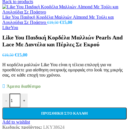
Back to products
Like You Παιδική Κορδέλα Μαλλιών Almond Με Τούλι και
Original
Η
Λουλούδια Σε Πράσινο
€
15,00
€
19,50
price
τρέχουσα
LikeYou
was:
τιμή
Like You Παιδική Κορδέλα Μαλλιών Pearls And
€19,50.
είναι:
€15,00.
Lace Με Δαντέλα και Πέρλες Σε Εκρού
Original
Η
€
15,00
€
19,50
price
τρέχουσα
Η κορδέλα μαλλιών Like You είναι η τέλεια επιλογή για να
was:
τιμή
προσθέσετε μια αίσθηση ονειρικής ομορφιάς στο look της μικρής
€19,50.
είναι:
σας, σε κάθε εποχή του χρόνου.
€15,00.
Άμεσα διαθέσιμο
Like You Παιδική Κορδέλα Μαλλιών Pearls And Lace Με Δαντέλα 
-
+
ΠΡΟΣΘΉΚΗ ΣΤΟ ΚΑΛΆΘΙ
Add to wishlist
Κωδικός προϊόντος:
LKY38624