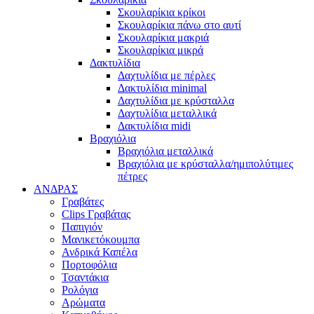
Σκουλαρίκια κρίκοι
Σκουλαρίκια πάνω στο αυτί
Σκουλαρίκια μακριά
Σκουλαρίκια μικρά
Δακτυλίδια
Δαχτυλίδια με πέρλες
Δακτυλίδια minimal
Δαχτυλίδια με κρύσταλλα
Δαχτυλίδια μεταλλικά
Δακτυλίδια midi
Βραχιόλια
Βραχιόλια μεταλλικά
Βραχιόλια με κρύσταλλα/ημιπολύτιμες
πέτρες
ΑΝΔΡΑΣ
Γραβάτες
Clips Γραβάτας
Παπιγιόν
Μανικετόκουμπα
Ανδρικά Καπέλα
Πορτοφόλια
Τσαντάκια
Ρολόγια
Αρώματα