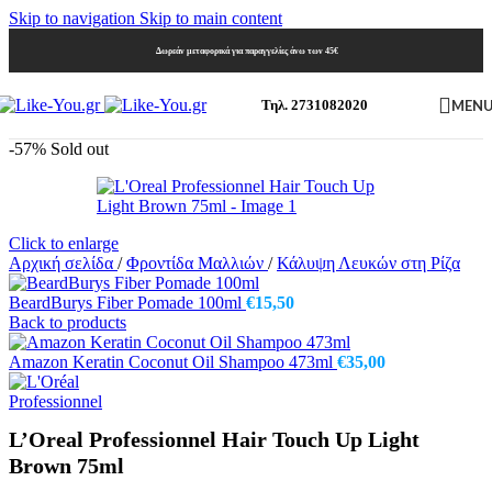
Skip to navigation
Skip to main content
Δωρεάν μεταφορικά για παραγγελίες άνω των 45€
MEN
Τηλ. 2731082020
-57%
Sold out
Click to enlarge
Αρχική σελίδα
/
Φροντίδα Μαλλιών
/
Κάλυψη Λευκών στη Ρίζα
BeardBurys Fiber Pomade 100ml
€
15,50
Back to products
Amazon Keratin Coconut Oil Shampoo 473ml
€
35,00
L’Oreal Professionnel Hair Touch Up Light
Brown 75ml