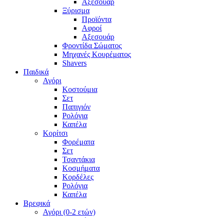
Αξεσουάρ
Ξύρισμα
Προϊόντα
Αφροί
Αξεσουάρ
Φροντίδα Σώματος
Μηχανές Κουρέματος
Shavers
Παιδικά
Αγόρι
Κοστούμια
Σετ
Παπιγιόν
Ρολόγια
Καπέλα
Κορίτσι
Φορέματα
Σετ
Τσαντάκια
Κοσμήματα
Κορδέλες
Ρολόγια
Καπέλα
Βρεφικά
Αγόρι (0-2 ετών)