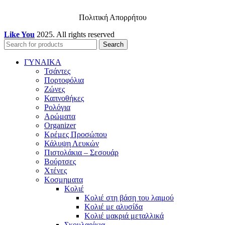
Πολιτική Απορρήτου
Like You
2025. All rights reserved
Search
ΓΥΝΑΙΚΑ
Τσάντες
Πορτοφόλια
Ζώνες
Καπνοθήκες
Ρολόγια
Αρώματα
Organizer
Κρέμες Προσώπου
Κάλυψη Λευκών
Πιστολάκια – Σεσουάρ
Βούρτσες
Χτένες
Κοσμηματα
Κολιέ
Κολιέ στη βάση του λαιμού
Κολιέ με αλυσίδα
Κολιέ μακριά μεταλλικά
Σκουλαρίκια