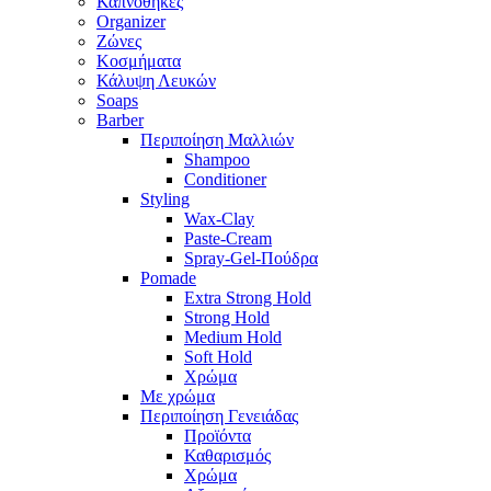
Καπνοθήκες
Organizer
Ζώνες
Κοσμήματα
Κάλυψη Λευκών
Soaps
Barber
Περιποίηση Μαλλιών
Shampoo
Conditioner
Styling
Wax-Clay
Paste-Cream
Spray-Gel-Πούδρα
Pomade
Extra Strong Hold
Strong Hold
Medium Hold
Soft Hold
Χρώμα
Με χρώμα
Περιποίηση Γενειάδας
Προϊόντα
Καθαρισμός
Χρώμα