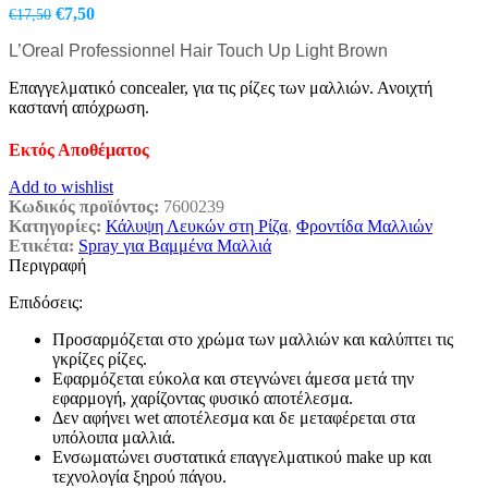
Original
Η
€
7,50
€
17,50
price
τρέχουσα
L’Oreal Professionnel Hair Touch Up Light Brown
was:
τιμή
€17,50.
είναι:
Επαγγελματικό concealer, για τις ρίζες των μαλλιών. Ανοιχτή
€7,50.
καστανή απόχρωση.
Εκτός Αποθέματος
Add to wishlist
Κωδικός προϊόντος:
7600239
Κατηγορίες:
Κάλυψη Λευκών στη Ρίζα
,
Φροντίδα Μαλλιών
Ετικέτα:
Spray για Βαμμένα Μαλλιά
Περιγραφή
Επιδόσεις:
Προσαρμόζεται στο χρώμα των μαλλιών και καλύπτει τις
γκρίζες ρίζες.
Εφαρμόζεται εύκολα και στεγνώνει άμεσα μετά την
εφαρμογή, χαρίζοντας φυσικό αποτέλεσμα.
Δεν αφήνει wet αποτέλεσμα και δε μεταφέρεται στα
υπόλοιπα μαλλιά.
Ενσωματώνει συστατικά επαγγελματικού make up και
τεχνολογία ξηρού πάγου.