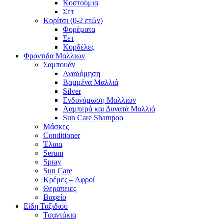
Κοστούμια
Σετ
Κορίτσι (0-2 ετών)
Φορέματα
Σετ
Κορδέλες
Φροντιδα Μαλλιων
Σαμπουάν
Αναδόμηση
Βαμμένα Μαλλιά
Silver
Ενδυνάμωση Μαλλιών
Λαμπερά και Δυνατά Μαλλιά
Sun Care Shampoo
Μάσκες
Conditioner
Έλαια
Serum
Spray
Sun Care
Κρέμες – Αφροί
Θεραπειες
Βαφείο
Είδη Ταξιδιού
Τσαντάκια