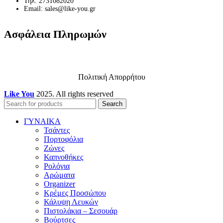
Τηλ: 2731082020
Email: sales@like-you.gr
Ασφάλεια Πληρωμών
Πολιτική Απορρήτου
Like You
2025. All rights reserved
Search
ΓΥΝΑΙΚΑ
Τσάντες
Πορτοφόλια
Ζώνες
Καπνοθήκες
Ρολόγια
Αρώματα
Organizer
Κρέμες Προσώπου
Κάλυψη Λευκών
Πιστολάκια – Σεσουάρ
Βούρτσες