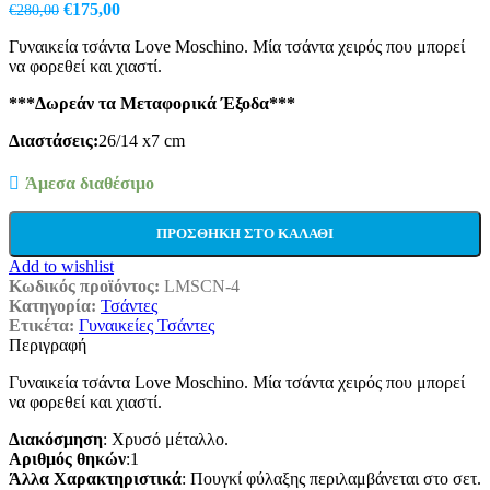
Original
Η
€
175,00
€
280,00
price
τρέχουσα
Γυναικεία τσάντα Love Moschino. Μία τσάντα χειρός που μπορεί
was:
τιμή
να φορεθεί και χιαστί.
€280,00.
είναι:
€175,00.
***Δωρεάν τα Μεταφορικά Έξοδα***
Διαστάσεις:
26/14 x7 cm
Άμεσα διαθέσιμο
ΠΡΟΣΘΉΚΗ ΣΤΟ ΚΑΛΆΘΙ
Add to wishlist
Κωδικός προϊόντος:
LMSCN-4
Κατηγορία:
Τσάντες
Ετικέτα:
Γυναικείες Τσάντες
Περιγραφή
Γυναικεία τσάντα Love Moschino. Μία τσάντα χειρός που μπορεί
να φορεθεί και χιαστί.
Διακόσμηση
:
Χρυσό μέταλλο.
Αριθμός θηκών
:
1
Άλλα Χαρακτηριστικά
: Πουγκί φύλαξης περιλαμβάνεται στο σετ
.