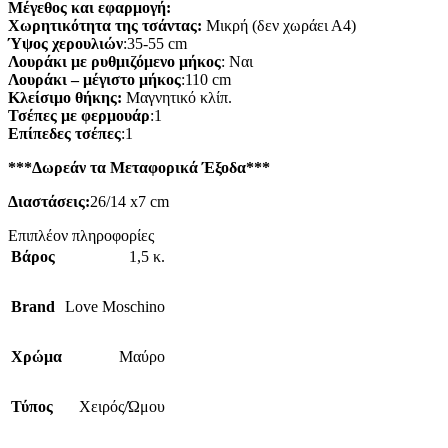
Μέγεθος και εφαρμογή:
Χωρητικότητα της τσάντας:
Μικρή (δεν χωράει Α4)
Ύψος χερουλιών
:
35-55 cm
Λουράκι με ρυθμιζόμενο μήκος
:
Ναι
Λουράκι – μέγιστο μήκος
:
110 cm
Κλείσιμο θήκης:
Μαγνητικό κλίπ.
Τσέπες με φερμουάρ
:
1
Επίπεδες τσέπες
:
1
***Δωρεάν τα Μεταφορικά Έξοδα***
Διαστάσεις:
26/14 x7 cm
Επιπλέον πληροφορίες
Βάρος
1,5 κ.
Brand
Love Moschino
Χρώμα
Μαύρο
Τύπος
Χειρός/Ώμου