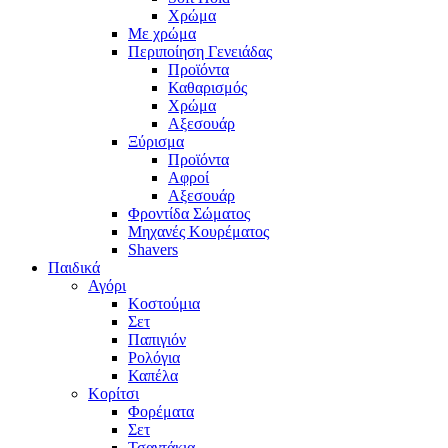
Χρώμα
Με χρώμα
Περιποίηση Γενειάδας
Προϊόντα
Καθαρισμός
Χρώμα
Αξεσουάρ
Ξύρισμα
Προϊόντα
Αφροί
Αξεσουάρ
Φροντίδα Σώματος
Μηχανές Κουρέματος
Shavers
Παιδικά
Αγόρι
Κοστούμια
Σετ
Παπιγιόν
Ρολόγια
Καπέλα
Κορίτσι
Φορέματα
Σετ
Τσαντάκια