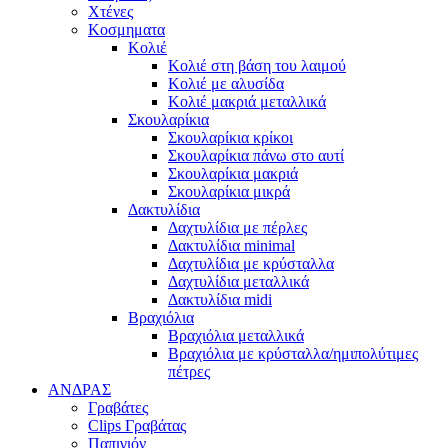
Χτένες
Κοσμηματα
Κολιέ
Κολιέ στη βάση του λαιμού
Κολιέ με αλυσίδα
Κολιέ μακριά μεταλλικά
Σκουλαρίκια
Σκουλαρίκια κρίκοι
Σκουλαρίκια πάνω στο αυτί
Σκουλαρίκια μακριά
Σκουλαρίκια μικρά
Δακτυλίδια
Δαχτυλίδια με πέρλες
Δακτυλίδια minimal
Δαχτυλίδια με κρύσταλλα
Δαχτυλίδια μεταλλικά
Δακτυλίδια midi
Βραχιόλια
Βραχιόλια μεταλλικά
Βραχιόλια με κρύσταλλα/ημιπολύτιμες
πέτρες
ΑΝΔΡΑΣ
Γραβάτες
Clips Γραβάτας
Παπιγιόν