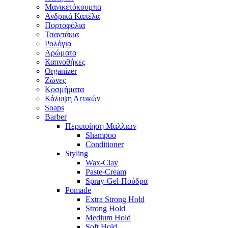
Μανικετόκουμπα
Ανδρικά Καπέλα
Πορτοφόλια
Τσαντάκια
Ρολόγια
Αρώματα
Καπνοθήκες
Organizer
Ζώνες
Κοσμήματα
Κάλυψη Λευκών
Soaps
Barber
Περιποίηση Μαλλιών
Shampoo
Conditioner
Styling
Wax-Clay
Paste-Cream
Spray-Gel-Πούδρα
Pomade
Extra Strong Hold
Strong Hold
Medium Hold
Soft Hold