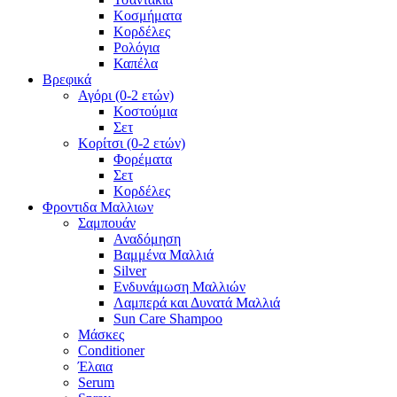
Κοσμήματα
Κορδέλες
Ρολόγια
Καπέλα
Βρεφικά
Αγόρι (0-2 ετών)
Κοστούμια
Σετ
Κορίτσι (0-2 ετών)
Φορέματα
Σετ
Κορδέλες
Φροντιδα Μαλλιων
Σαμπουάν
Αναδόμηση
Βαμμένα Μαλλιά
Silver
Ενδυνάμωση Μαλλιών
Λαμπερά και Δυνατά Μαλλιά
Sun Care Shampoo
Μάσκες
Conditioner
Έλαια
Serum