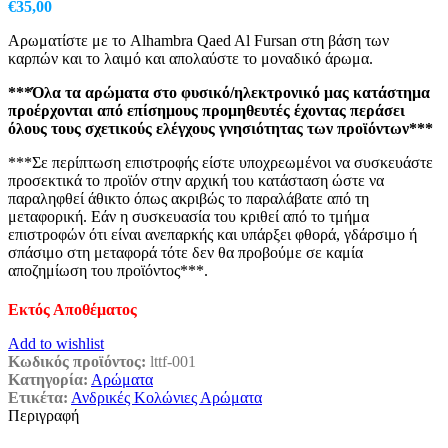
€
35,00
Αρωματίστε με το Alhambra Qaed Al Fursan στη βάση των
καρπών και το λαιμό και απολαύστε το μοναδικό άρωμα.
***Όλα τα αρώματα στο φυσικό/ηλεκτρονικό μας κατάστημα
προέρχονται από επίσημους προμηθευτές έχοντας περάσει
όλους τους σχετικούς ελέγχους γνησιότητας των προϊόντων***
***Σε περίπτωση επιστροφής είστε υποχρεωμένοι να συσκευάστε
προσεκτικά το προϊόν στην αρχική του κατάσταση ώστε να
παραληφθεί άθικτο όπως ακριβώς το παραλάβατε από τη
μεταφορική. Εάν η συσκευασία του κριθεί από το τμήμα
επιστροφών ότι είναι ανεπαρκής και υπάρξει φθορά, γδάρσιμο ή
σπάσιμο στη μεταφορά τότε δεν θα προβούμε σε καμία
αποζημίωση του προϊόντος***.
Εκτός Αποθέματος
Add to wishlist
Κωδικός προϊόντος:
lttf-001
Κατηγορία:
Αρώματα
Ετικέτα:
Ανδρικές Κολώνιες Αρώματα
Περιγραφή