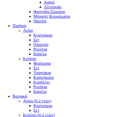
Αφροί
Αξεσουάρ
Φροντίδα Σώματος
Μηχανές Κουρέματος
Shavers
Παιδικά
Αγόρι
Κοστούμια
Σετ
Παπιγιόν
Ρολόγια
Καπέλα
Κορίτσι
Φορέματα
Σετ
Τσαντάκια
Κοσμήματα
Κορδέλες
Ρολόγια
Καπέλα
Βρεφικά
Αγόρι (0-2 ετών)
Κοστούμια
Σετ
Κορίτσι (0-2 ετών)