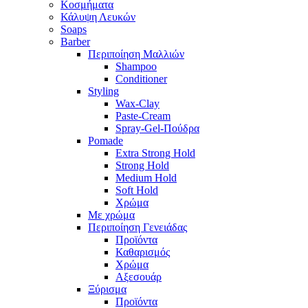
Κοσμήματα
Κάλυψη Λευκών
Soaps
Barber
Περιποίηση Μαλλιών
Shampoo
Conditioner
Styling
Wax-Clay
Paste-Cream
Spray-Gel-Πούδρα
Pomade
Extra Strong Hold
Strong Hold
Medium Hold
Soft Hold
Χρώμα
Με χρώμα
Περιποίηση Γενειάδας
Προϊόντα
Καθαρισμός
Χρώμα
Αξεσουάρ
Ξύρισμα
Προϊόντα