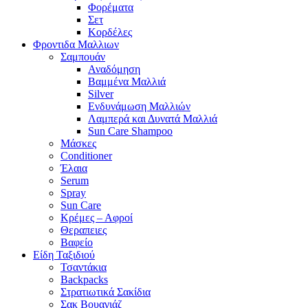
Φορέματα
Σετ
Κορδέλες
Φροντιδα Μαλλιων
Σαμπουάν
Αναδόμηση
Βαμμένα Μαλλιά
Silver
Ενδυνάμωση Μαλλιών
Λαμπερά και Δυνατά Μαλλιά
Sun Care Shampoo
Μάσκες
Conditioner
Έλαια
Serum
Spray
Sun Care
Κρέμες – Αφροί
Θεραπειες
Βαφείο
Είδη Ταξιδιού
Τσαντάκια
Backpacks
Στρατιωτικά Σακίδια
Σακ Βουαγιάζ