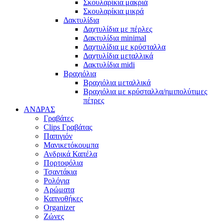
Σκουλαρίκια μακριά
Σκουλαρίκια μικρά
Δακτυλίδια
Δαχτυλίδια με πέρλες
Δακτυλίδια minimal
Δαχτυλίδια με κρύσταλλα
Δαχτυλίδια μεταλλικά
Δακτυλίδια midi
Βραχιόλια
Βραχιόλια μεταλλικά
Βραχιόλια με κρύσταλλα/ημιπολύτιμες
πέτρες
ΑΝΔΡΑΣ
Γραβάτες
Clips Γραβάτας
Παπιγιόν
Μανικετόκουμπα
Ανδρικά Καπέλα
Πορτοφόλια
Τσαντάκια
Ρολόγια
Αρώματα
Καπνοθήκες
Organizer
Ζώνες