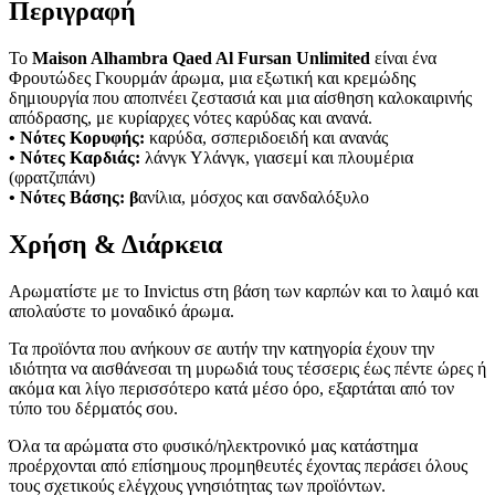
Περιγραφή
Το
Maison Alhambra Qaed Al Fursan Unlimited
είναι ένα
Φρουτώδες Γκουρμάν άρωμα, μια εξωτική και κρεμώδης
δημιουργία που αποπνέει ζεστασιά και μια αίσθηση καλοκαιρινής
απόδρασης, με κυρίαρχες νότες καρύδας και ανανά.
• Νότες Κορυφής:
καρύδα, σσπεριδοειδή και ανανάς
• Νότες Καρδιάς:
λάνγκ Υλάνγκ, γιασεμί και πλουμέρια
(φρατζιπάνι)
• Νότες Βάσης: β
ανίλια, μόσχος και σανδαλόξυλο
Χρήση & Διάρκεια
Αρωματίστε με το Invictus στη βάση των καρπών και το λαιμό και
απολαύστε το μοναδικό άρωμα.
Τα προϊόντα που ανήκουν σε αυτήν την κατηγορία έχουν την
ιδιότητα να αισθάνεσαι τη μυρωδιά τους τέσσερις έως πέντε ώρες ή
ακόμα και λίγο περισσότερο κατά μέσο όρο, εξαρτάται από τον
τύπο του δέρματός σου.
Όλα τα αρώματα στο φυσικό/ηλεκτρονικό μας κατάστημα
προέρχονται από επίσημους προμηθευτές έχοντας περάσει όλους
τους σχετικούς ελέγχους γνησιότητας των προϊόντων.