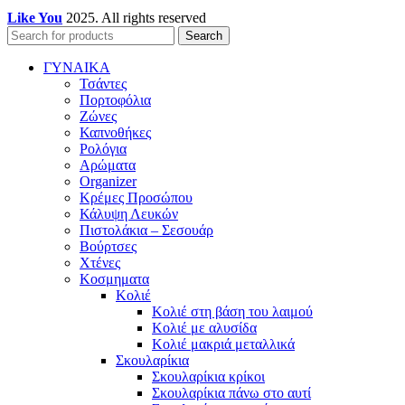
Like You
2025. All rights reserved
Search
ΓΥΝΑΙΚΑ
Τσάντες
Πορτοφόλια
Ζώνες
Καπνοθήκες
Ρολόγια
Αρώματα
Organizer
Κρέμες Προσώπου
Κάλυψη Λευκών
Πιστολάκια – Σεσουάρ
Βούρτσες
Χτένες
Κοσμηματα
Κολιέ
Κολιέ στη βάση του λαιμού
Κολιέ με αλυσίδα
Κολιέ μακριά μεταλλικά
Σκουλαρίκια
Σκουλαρίκια κρίκοι
Σκουλαρίκια πάνω στο αυτί