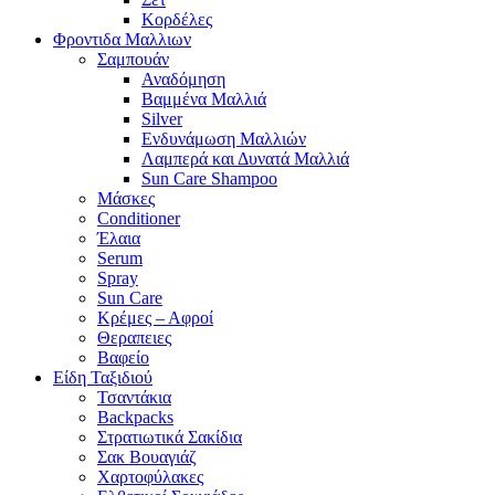
Κορδέλες
Φροντιδα Μαλλιων
Σαμπουάν
Αναδόμηση
Βαμμένα Μαλλιά
Silver
Ενδυνάμωση Μαλλιών
Λαμπερά και Δυνατά Μαλλιά
Sun Care Shampoo
Μάσκες
Conditioner
Έλαια
Serum
Spray
Sun Care
Κρέμες – Αφροί
Θεραπειες
Βαφείο
Είδη Ταξιδιού
Τσαντάκια
Backpacks
Στρατιωτικά Σακίδια
Σακ Βουαγιάζ
Χαρτοφύλακες