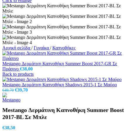
Click to enlarge
Αρχική σελίδα
/
Γυναίκα
/
Καπνοθήκες
Mestango Δερμάτινη Καπνοθήκη Summer Boost 2017-GR Σε
Πράσινο
€
38,00
Back to products
Mestango Δερμάτινη Καπνοθήκη Shadows 2015-1 Σε Μαύρο
Original
Η
€
39,70
€
49,70
price
τρέχουσα
was:
τιμή
€49,70.
είναι:
Mestango Δερμάτινη Καπνοθήκη Summer Boost
€39,70.
2017-BL Σε Μπλε
€
38,50