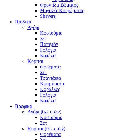
Φροντίδα Σώματος
Μηχανές Κουρέματος
Shavers
Παιδικά
Αγόρι
Κοστούμια
Σετ
Παπιγιόν
Ρολόγια
Καπέλα
Κορίτσι
Φορέματα
Σετ
Τσαντάκια
Κοσμήματα
Κορδέλες
Ρολόγια
Καπέλα
Βρεφικά
Αγόρι (0-2 ετών)
Κοστούμια
Σετ
Κορίτσι (0-2 ετών)
Φορέματα
Σετ