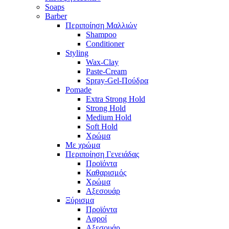
Soaps
Barber
Περιποίηση Μαλλιών
Shampoo
Conditioner
Styling
Wax-Clay
Paste-Cream
Spray-Gel-Πούδρα
Pomade
Extra Strong Hold
Strong Hold
Medium Hold
Soft Hold
Χρώμα
Με χρώμα
Περιποίηση Γενειάδας
Προϊόντα
Καθαρισμός
Χρώμα
Αξεσουάρ
Ξύρισμα
Προϊόντα
Αφροί
Αξεσουάρ