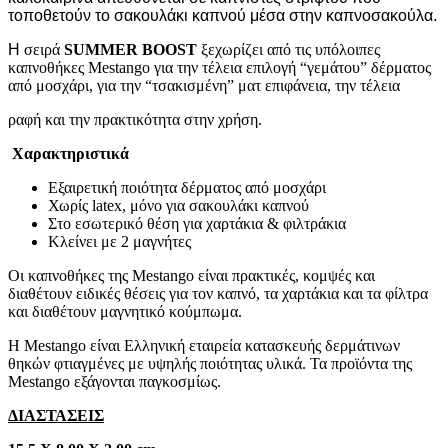
τοποθετούν το σακουλάκι καπνού μέσα στην καπνοσακούλα.
Η
σειρά
SUMMER BOOST
ξεχωρίζει από τις υπόλοιπες
καπνοθήκες Mestango για την τέλεια επιλογή “γεμάτου” δέρματος
από μοσχάρι, για την “τσακισμένη” ματ επιφάνεια, την τέλεια
ραφή και την πρακτικότητα στην χρήση.
Χαρακτηριστικά
Εξαιρετική ποιότητα δέρματος από μοσχάρι
Χωρίς latex, μόνο για σακουλάκι καπνού
Στο εσωτερικό θέση για χαρτάκια & φιλτράκια
Κλείνει με 2 μαγνήτες
Οι καπνοθήκες της Mestango είναι πρακτικές, κομψές και
διαθέτουν ειδικές θέσεις για τον καπνό, τα χαρτάκια και τα φίλτρα
και διαθέτουν μαγνητικό κούμπωμα.
Η Mestango είναι Ελληνική εταιρεία κατασκευής δερμάτινων
θηκών φτιαγμένες με υψηλής ποιότητας υλικά. Τα προϊόντα της
Mestango εξάγονται παγκοσμίως.
ΔΙΑΣΤΑΣΕΙΣ