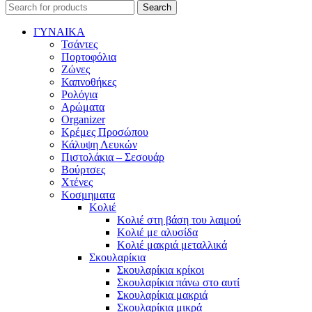
Search
ΓΥΝΑΙΚΑ
Τσάντες
Πορτοφόλια
Ζώνες
Καπνοθήκες
Ρολόγια
Αρώματα
Organizer
Κρέμες Προσώπου
Κάλυψη Λευκών
Πιστολάκια – Σεσουάρ
Βούρτσες
Χτένες
Κοσμηματα
Κολιέ
Κολιέ στη βάση του λαιμού
Κολιέ με αλυσίδα
Κολιέ μακριά μεταλλικά
Σκουλαρίκια
Σκουλαρίκια κρίκοι
Σκουλαρίκια πάνω στο αυτί
Σκουλαρίκια μακριά
Σκουλαρίκια μικρά