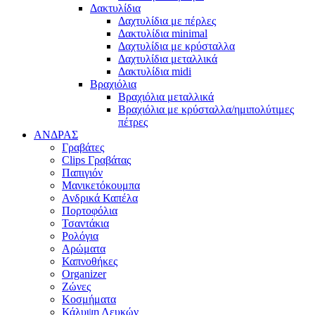
Δακτυλίδια
Δαχτυλίδια με πέρλες
Δακτυλίδια minimal
Δαχτυλίδια με κρύσταλλα
Δαχτυλίδια μεταλλικά
Δακτυλίδια midi
Βραχιόλια
Βραχιόλια μεταλλικά
Βραχιόλια με κρύσταλλα/ημιπολύτιμες
πέτρες
ΑΝΔΡΑΣ
Γραβάτες
Clips Γραβάτας
Παπιγιόν
Μανικετόκουμπα
Ανδρικά Καπέλα
Πορτοφόλια
Τσαντάκια
Ρολόγια
Αρώματα
Καπνοθήκες
Organizer
Ζώνες
Κοσμήματα
Κάλυψη Λευκών