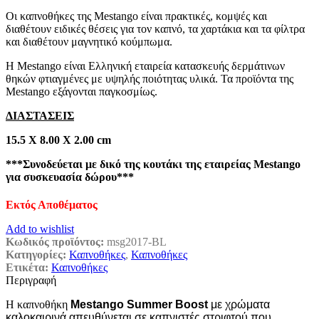
Οι καπνοθήκες της Mestango είναι πρακτικές, κομψές και
διαθέτουν ειδικές θέσεις για τον καπνό, τα χαρτάκια και τα φίλτρα
και διαθέτουν μαγνητικό κούμπωμα.
Η Mestango είναι Ελληνική εταιρεία κατασκευής δερμάτινων
θηκών φτιαγμένες με υψηλής ποιότητας υλικά. Τα προϊόντα της
Mestango εξάγονται παγκοσμίως.
ΔΙΑΣΤΑΣΕΙΣ
15.5 Χ 8.00 Χ 2.00 cm
***Συνοδεύεται με δικό της κουτάκι της εταιρείας Mestango
για συσκευασία δώρου***
Εκτός Αποθέματος
Add to wishlist
Κωδικός προϊόντος:
msg2017-BL
Κατηγορίες:
Καπνοθήκες
,
Καπνοθήκες
Ετικέτα:
Καπνοθήκες
Περιγραφή
Η καπνοθήκη
Mestango Summer Boost
με χρώματα
καλοκαιρινά απευθύνεται σε καπνιστές στριφτού που