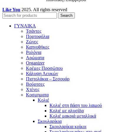
Like You
2025. All rights reserved
Search
ΓΥΝΑΙΚΑ
Τσάντες
Πορτοφόλια
Ζώνες
Καπνοθήκες
Ρολόγια
Αρώματα
Organizer
Κρέμες Προσώπου
Κάλυψη Λευκών
Πιστολάκια – Σεσουάρ
Βούρτσες
Χτένες
Κοσμηματα
Κολιέ
Κολιέ στη βάση του λαιμού
Κολιέ με αλυσίδα
Κολιέ μακριά μεταλλικά
Σκουλαρίκια
Σκουλαρίκια κρίκοι
Σκουλαρίκια πάνω στο αυτί