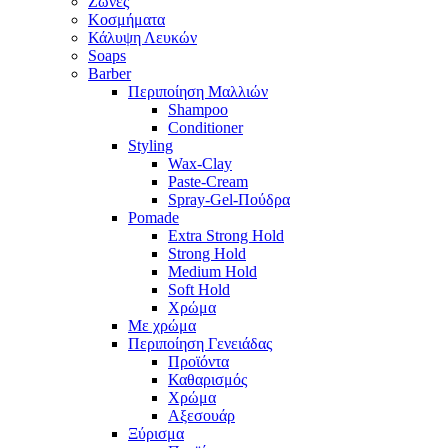
Ζώνες
Κοσμήματα
Κάλυψη Λευκών
Soaps
Barber
Περιποίηση Μαλλιών
Shampoo
Conditioner
Styling
Wax-Clay
Paste-Cream
Spray-Gel-Πούδρα
Pomade
Extra Strong Hold
Strong Hold
Medium Hold
Soft Hold
Χρώμα
Με χρώμα
Περιποίηση Γενειάδας
Προϊόντα
Καθαρισμός
Χρώμα
Αξεσουάρ
Ξύρισμα