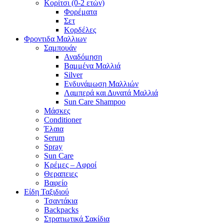
Κορίτσι (0-2 ετών)
Φορέματα
Σετ
Κορδέλες
Φροντιδα Μαλλιων
Σαμπουάν
Αναδόμηση
Βαμμένα Μαλλιά
Silver
Ενδυνάμωση Μαλλιών
Λαμπερά και Δυνατά Μαλλιά
Sun Care Shampoo
Μάσκες
Conditioner
Έλαια
Serum
Spray
Sun Care
Κρέμες – Αφροί
Θεραπειες
Βαφείο
Είδη Ταξιδιού
Τσαντάκια
Backpacks
Στρατιωτικά Σακίδια