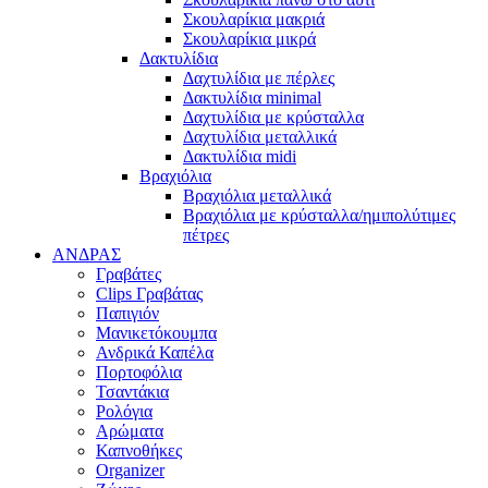
Σκουλαρίκια μακριά
Σκουλαρίκια μικρά
Δακτυλίδια
Δαχτυλίδια με πέρλες
Δακτυλίδια minimal
Δαχτυλίδια με κρύσταλλα
Δαχτυλίδια μεταλλικά
Δακτυλίδια midi
Βραχιόλια
Βραχιόλια μεταλλικά
Βραχιόλια με κρύσταλλα/ημιπολύτιμες
πέτρες
ΑΝΔΡΑΣ
Γραβάτες
Clips Γραβάτας
Παπιγιόν
Μανικετόκουμπα
Ανδρικά Καπέλα
Πορτοφόλια
Τσαντάκια
Ρολόγια
Αρώματα
Καπνοθήκες
Organizer