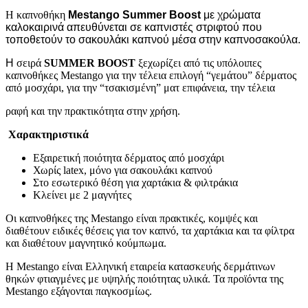
Η καπνοθήκη
Mestango Summer Boost
με χρώματα
καλοκαιρινά απευθύνεται σε καπνιστές στριφτού που
τοποθετούν το σακουλάκι καπνού μέσα στην καπνοσακούλα.
Η
σειρά
SUMMER BOOST
ξεχωρίζει από τις υπόλοιπες
καπνοθήκες Mestango για την τέλεια επιλογή “γεμάτου” δέρματος
από μοσχάρι, για την “τσακισμένη” ματ επιφάνεια, την τέλεια
ραφή και την πρακτικότητα στην χρήση.
Χαρακτηριστικά
Εξαιρετική ποιότητα δέρματος από μοσχάρι
Χωρίς latex, μόνο για σακουλάκι καπνού
Στο εσωτερικό θέση για χαρτάκια & φιλτράκια
Κλείνει με 2 μαγνήτες
Οι καπνοθήκες της Mestango είναι πρακτικές, κομψές και
διαθέτουν ειδικές θέσεις για τον καπνό, τα χαρτάκια και τα φίλτρα
και διαθέτουν μαγνητικό κούμπωμα.
Η Mestango είναι Ελληνική εταιρεία κατασκευής δερμάτινων
θηκών φτιαγμένες με υψηλής ποιότητας υλικά. Τα προϊόντα της
Mestango εξάγονται παγκοσμίως.