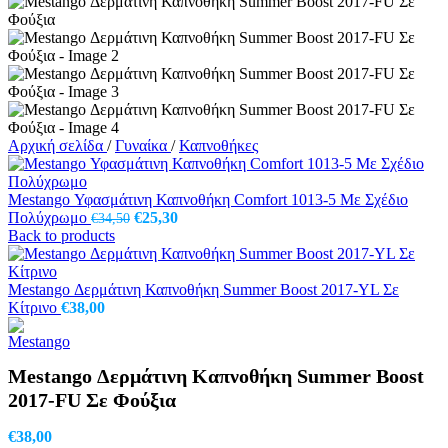
Αρχική σελίδα
/
Γυναίκα
/
Καπνοθήκες
Mestango Υφασμάτινη Καπνοθήκη Comfort 1013-5 Με Σχέδιο
Original
Η
Πολύχρωμο
€
25,30
€
34,50
price
τρέχουσα
Back to products
was:
τιμή
€34,50.
είναι:
€25,30.
Mestango Δερμάτινη Καπνοθήκη Summer Boost 2017-YL Σε
Κίτρινο
€
38,00
Mestango Δερμάτινη Καπνοθήκη Summer Boost
2017-FU Σε Φούξια
€
38,00