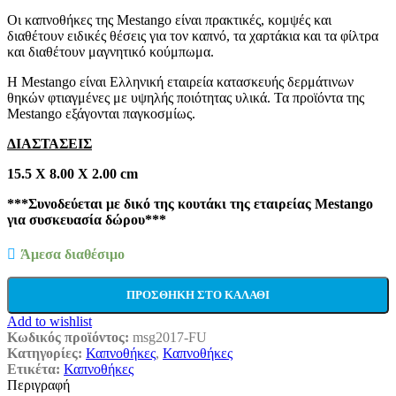
Οι καπνοθήκες της Mestango είναι πρακτικές, κομψές και
διαθέτουν ειδικές θέσεις για τον καπνό, τα χαρτάκια και τα φίλτρα
και διαθέτουν μαγνητικό κούμπωμα.
Η Mestango είναι Ελληνική εταιρεία κατασκευής δερμάτινων
θηκών φτιαγμένες με υψηλής ποιότητας υλικά. Τα προϊόντα της
Mestango εξάγονται παγκοσμίως.
ΔΙΑΣΤΑΣΕΙΣ
15.5 Χ 8.00 Χ 2.00 cm
***Συνοδεύεται με δικό της κουτάκι της εταιρείας Mestango
για συσκευασία δώρου***
Άμεσα διαθέσιμο
ΠΡΟΣΘΉΚΗ ΣΤΟ ΚΑΛΆΘΙ
Add to wishlist
Κωδικός προϊόντος:
msg2017-FU
Κατηγορίες:
Καπνοθήκες
,
Καπνοθήκες
Ετικέτα:
Καπνοθήκες
Περιγραφή