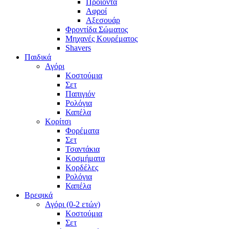
Προϊόντα
Αφροί
Αξεσουάρ
Φροντίδα Σώματος
Μηχανές Κουρέματος
Shavers
Παιδικά
Αγόρι
Κοστούμια
Σετ
Παπιγιόν
Ρολόγια
Καπέλα
Κορίτσι
Φορέματα
Σετ
Τσαντάκια
Κοσμήματα
Κορδέλες
Ρολόγια
Καπέλα
Βρεφικά
Αγόρι (0-2 ετών)
Κοστούμια
Σετ