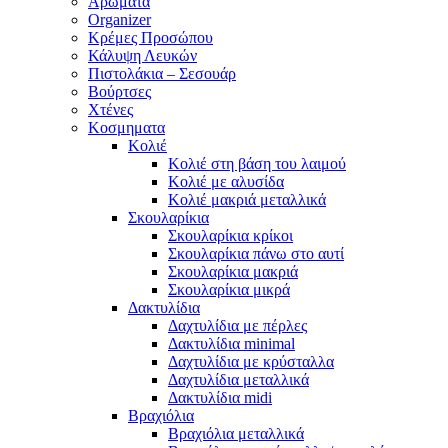
Αρώματα
Organizer
Κρέμες Προσώπου
Κάλυψη Λευκών
Πιστολάκια – Σεσουάρ
Βούρτσες
Χτένες
Κοσμηματα
Κολιέ
Κολιέ στη βάση του λαιμού
Κολιέ με αλυσίδα
Κολιέ μακριά μεταλλικά
Σκουλαρίκια
Σκουλαρίκια κρίκοι
Σκουλαρίκια πάνω στο αυτί
Σκουλαρίκια μακριά
Σκουλαρίκια μικρά
Δακτυλίδια
Δαχτυλίδια με πέρλες
Δακτυλίδια minimal
Δαχτυλίδια με κρύσταλλα
Δαχτυλίδια μεταλλικά
Δακτυλίδια midi
Βραχιόλια
Βραχιόλια μεταλλικά