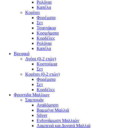
Ρολόγια
Καπέλα
Κορίτσι
Φορέματα
Σετ
Τσαντάκια
Κοσμήματα
Κορδέλες
Ρολόγια
Καπέλα
Βρεφικά
Αγόρι (0-2 ετών)
Κοστούμια
Σετ
Κορίτσι (0-2 ετών)
Φορέματα
Σετ
Κορδέλες
Φροντιδα Μαλλιων
Σαμπουάν
Αναδόμηση
Βαμμένα Μαλλιά
Silver
Ενδυνάμωση Μαλλιών
Λαμπερά και Δυνατά Μαλλιά