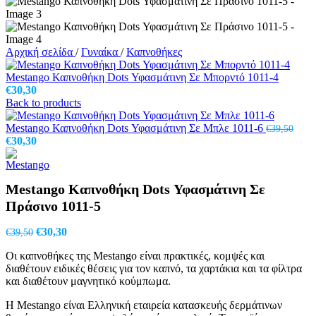
Αρχική σελίδα
/
Γυναίκα
/
Καπνοθήκες
Mestango Καπνοθήκη Dots Υφασμάτινη Σε Μπορντό 1011-4
€
30,30
Back to products
Mestango Καπνοθήκη Dots Υφασμάτινη Σε Μπλε 1011-6
€
39,50
Original
Η
€
30,30
price
τρέχουσα
was:
τιμή
€39,50.
είναι:
Mestango Καπνοθήκη Dots Υφασμάτινη Σε
€30,30.
Πράσινο 1011-5
Original
Η
€
30,30
€
39,50
price
τρέχουσα
Οι καπνοθήκες της Mestango είναι πρακτικές, κομψές και
was:
τιμή
διαθέτουν ειδικές θέσεις για τον καπνό, τα χαρτάκια και τα φίλτρα
€39,50.
είναι:
και διαθέτουν μαγνητικό κούμπωμα.
€30,30.
Η Mestango είναι Ελληνική εταιρεία κατασκευής δερμάτινων