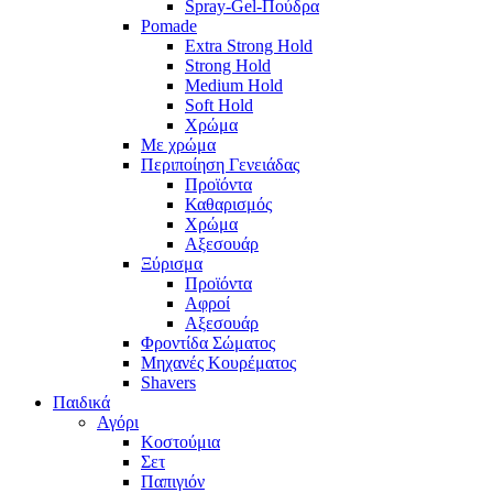
Spray-Gel-Πούδρα
Pomade
Extra Strong Hold
Strong Hold
Medium Hold
Soft Hold
Χρώμα
Με χρώμα
Περιποίηση Γενειάδας
Προϊόντα
Καθαρισμός
Χρώμα
Αξεσουάρ
Ξύρισμα
Προϊόντα
Αφροί
Αξεσουάρ
Φροντίδα Σώματος
Μηχανές Κουρέματος
Shavers
Παιδικά
Αγόρι
Κοστούμια
Σετ
Παπιγιόν