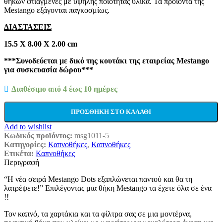
θηκών φτιαγμένες με υψηλής ποιότητας υλικά. Τα προϊόντα της
Mestango εξάγονται παγκοσμίως.
ΔΙΑΣΤΑΣΕΙΣ
15.5 Χ 8.00 Χ 2.00 cm
***Συνοδεύεται με δικό της κουτάκι της εταιρείας Mestango
για συσκευασία δώρου***
Διαθέσιμο από 4 έως 10 ημέρες
ΠΡΟΣΘΉΚΗ ΣΤΟ ΚΑΛΆΘΙ
Add to wishlist
Κωδικός προϊόντος:
msg1011-5
Κατηγορίες:
Καπνοθήκες
,
Καπνοθήκες
Ετικέτα:
Καπνοθήκες
Περιγραφή
“Η νέα σειρά Mestango Dots εξαπλώνεται παντού και θα τη
λατρέψετε!” Επιλέγοντας μια θήκη Mestango τα έχετε όλα σε ένα
!!
Τον καπνό, τα χαρτάκια και τα φίλτρα σας σε μια μοντέρνα,