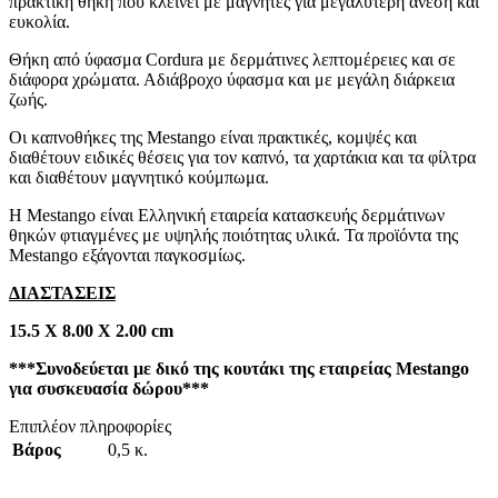
πρακτική θήκη που κλείνει με μαγνήτες για μεγαλύτερη άνεση και
ευκολία.
Θήκη από ύφασμα Cordura με δερμάτινες λεπτομέρειες και σε
διάφορα χρώματα. Αδιάβροχο ύφασμα και με μεγάλη διάρκεια
ζωής.
Οι καπνοθήκες της Mestango είναι πρακτικές, κομψές και
διαθέτουν ειδικές θέσεις για τον καπνό, τα χαρτάκια και τα φίλτρα
και διαθέτουν μαγνητικό κούμπωμα.
Η Mestango είναι Ελληνική εταιρεία κατασκευής δερμάτινων
θηκών φτιαγμένες με υψηλής ποιότητας υλικά. Τα προϊόντα της
Mestango εξάγονται παγκοσμίως.
ΔΙΑΣΤΑΣΕΙΣ
15.5 Χ 8.00 Χ 2.00 cm
***Συνοδεύεται με δικό της κουτάκι της εταιρείας Mestango
για συσκευασία δώρου***
Επιπλέον πληροφορίες
Βάρος
0,5 κ.