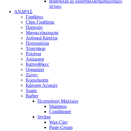
Βραχιόλια με κρύσταλλα/ημιπολύτιμες
πέτρες
ΑΝΔΡΑΣ
Γραβάτες
Clips Γραβάτας
Παπιγιόν
Μανικετόκουμπα
Ανδρικά Καπέλα
Πορτοφόλια
Τσαντάκια
Ρολόγια
Αρώματα
Καπνοθήκες
Organizer
Ζώνες
Κοσμήματα
Κάλυψη Λευκών
Soaps
Barber
Περιποίηση Μαλλιών
Shampoo
Conditioner
Styling
Wax-Clay
Paste-Cream