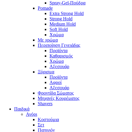
Spray-Gel-Πούδρα
Pomade
Extra Strong Hold
Strong Hold
Medium Hold
Soft Hold
Χρώμα
Με χρώμα
Περιποίηση Γενειάδας
Προϊόντα
Καθαρισμός
Χρώμα
Αξεσουάρ
Ξύρισμα
Προϊόντα
Αφροί
Αξεσουάρ
Φροντίδα Σώματος
Μηχανές Κουρέματος
Shavers
Παιδικά
Αγόρι
Κοστούμια
Σετ
Παπιγιόν