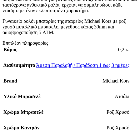
ταυτόχρονα ανθεκτικό ρολόι, έρχεται να συμπληρώσει κάθε
ντύσιμο με έναν εκλεπτυσμένο χαρακτήρα.
Γυναικείο ρολόι μπαταρίας της εταιρείας Michael Kors με ροζ
χρυσό μεταλλικό μπρασελέ, μεγέθους κάσας 39mm και
αδιαβροχοποίηση 5 ATM.
Επιπλέον πληροφορίες
Βάρος
0,2 κ.
Διαθεσιμότητα
Άμεση Παραλαβή / Παράδοση 1 έως 3 ημέρες
Brand
Michael Kors
Υλικό Μπρασελέ
Ατσάλι
Χρώμα Μπρασελέ
Ροζ Χρυσό
Χρώμα Καντράν
Ροζ Χρυσό