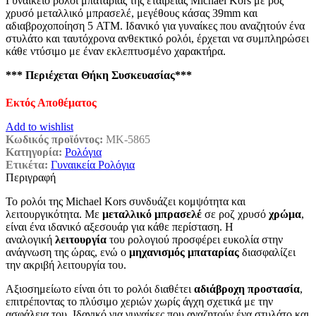
Γυναικείο ρολόι μπαταρίας της εταιρείας Michael Kors με ροζ
was:
τιμή
χρυσό μεταλλικό μπρασελέ, μεγέθους κάσας 39mm και
€186,50.
είναι:
αδιαβροχοποίηση 5 ATM. Ιδανικό για γυναίκες που αναζητούν ένα
€103,50.
στυλάτο και ταυτόχρονα ανθεκτικό ρολόι, έρχεται να συμπληρώσει
κάθε ντύσιμο με έναν εκλεπτυσμένο χαρακτήρα.
*** Περιέχεται Θήκη Συσκευασίας***
Εκτός Αποθέματος
Add to wishlist
Κωδικός προϊόντος:
MK-5865
Κατηγορία:
Ρολόγια
Ετικέτα:
Γυναικεία Ρολόγια
Περιγραφή
Το ρολόι της Michael Kors συνδυάζει κομψότητα και
λειτουργικότητα. Με
μεταλλικό μπρασελέ
σε ροζ χρυσό
χρώμα
,
είναι ένα ιδανικό αξεσουάρ για κάθε περίσταση. Η
αναλογική
λειτουργία
του ρολογιού προσφέρει ευκολία στην
ανάγνωση της ώρας, ενώ ο
μηχανισμός μπαταρίας
διασφαλίζει
την ακριβή λειτουργία του.
Αξιοσημείωτο είναι ότι το ρολόι διαθέτει
αδιάβροχη προστασία
,
επιτρέποντας το πλύσιμο χεριών χωρίς άγχη σχετικά με την
ασφάλεια του. Ιδανικό για γυναίκες που αναζητούν ένα στυλάτο και