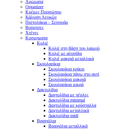
Αρώματα
Organizer
Κρέμες Προσώπου
Κάλυψη Λευκών
Πιστολάκια – Σεσουάρ
Βούρτσες
Χτένες
Κοσμηματα
Κολιέ
Κολιέ στη βάση του λαιμού
Κολιέ με αλυσίδα
Κολιέ μακριά μεταλλικά
Σκουλαρίκια
Σκουλαρίκια κρίκοι
Σκουλαρίκια πάνω στο αυτί
Σκουλαρίκια μακριά
Σκουλαρίκια μικρά
Δακτυλίδια
Δαχτυλίδια με πέρλες
Δακτυλίδια minimal
Δαχτυλίδια με κρύσταλλα
Δαχτυλίδια μεταλλικά
Δακτυλίδια midi
Βραχιόλια
Βραχιόλια μεταλλικά