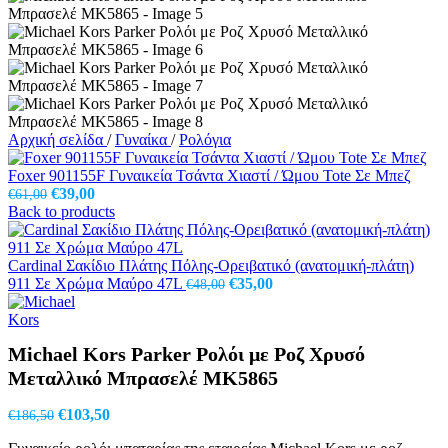
Αρχική σελίδα
/
Γυναίκα
/
Ρολόγια
Foxer 901155F Γυναικεία Τσάντα Χιαστί / Ώμου Tote Σε Μπεζ
Original
Η
€
39,00
€
61,00
price
τρέχουσα
Back to products
was:
τιμή
€61,00.
είναι:
€39,00.
Cardinal Σακίδιο Πλάτης Πόλης-Ορειβατικό (ανατομική-πλάτη)
Original
Η
911 Σε Χρώμα Μαύρο 47L
€
35,00
€
48,00
price
τρέχουσα
was:
τιμή
€48,00.
είναι:
Michael Kors Parker Ρολόι με Ροζ Χρυσό
€35,00.
Μεταλλικό Μπρασελέ MK5865
Original
Η
€
103,50
€
186,50
price
τρέχουσα