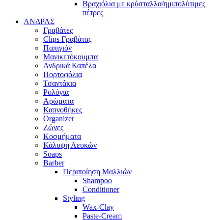
Βραχιόλια με κρύσταλλα/ημιπολύτιμες
πέτρες
ΑΝΔΡΑΣ
Γραβάτες
Clips Γραβάτας
Παπιγιόν
Μανικετόκουμπα
Ανδρικά Καπέλα
Πορτοφόλια
Τσαντάκια
Ρολόγια
Αρώματα
Καπνοθήκες
Organizer
Ζώνες
Κοσμήματα
Κάλυψη Λευκών
Soaps
Barber
Περιποίηση Μαλλιών
Shampoo
Conditioner
Styling
Wax-Clay
Paste-Cream