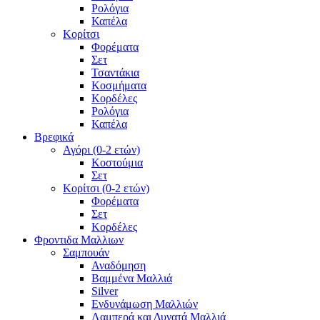
Ρολόγια
Καπέλα
Κορίτσι
Φορέματα
Σετ
Τσαντάκια
Κοσμήματα
Κορδέλες
Ρολόγια
Καπέλα
Βρεφικά
Αγόρι (0-2 ετών)
Κοστούμια
Σετ
Κορίτσι (0-2 ετών)
Φορέματα
Σετ
Κορδέλες
Φροντιδα Μαλλιων
Σαμπουάν
Αναδόμηση
Βαμμένα Μαλλιά
Silver
Ενδυνάμωση Μαλλιών
Λαμπερά και Δυνατά Μαλλιά