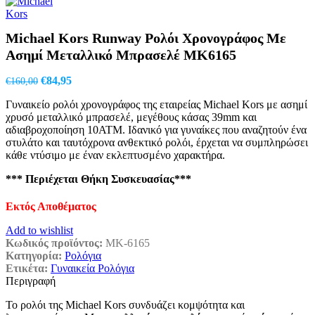
price
τρέχουσα
was:
τιμή
€260,00.
είναι:
Michael Kors Runway Ρολόι Χρονογράφος Με
€195,90.
Ασημί Μεταλλικό Μπρασελέ MK6165
Original
Η
€
84,95
€
160,00
price
τρέχουσα
Γυναικείο ρολόι χρονογράφος της εταιρείας Michael Kors με ασημί
was:
τιμή
χρυσό μεταλλικό μπρασελέ, μεγέθους κάσας 39mm και
€160,00.
είναι:
αδιαβροχοποίηση 10ATM. Ιδανικό για γυναίκες που αναζητούν ένα
€84,95.
στυλάτο και ταυτόχρονα ανθεκτικό ρολόι, έρχεται να συμπληρώσει
κάθε ντύσιμο με έναν εκλεπτυσμένο χαρακτήρα.
*** Περιέχεται Θήκη Συσκευασίας***
Εκτός Αποθέματος
Add to wishlist
Κωδικός προϊόντος:
MK-6165
Κατηγορία:
Ρολόγια
Ετικέτα:
Γυναικεία Ρολόγια
Περιγραφή
Το ρολόι της Michael Kors συνδυάζει κομψότητα και