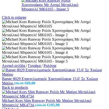
Click to enlarge
Αρχική σελίδα
/
Γυναίκα
/
Ρολόγια
Bange 8029 Επαγγελματικός Χαρτοφύλακας 15.6′ Σε Χρώμα
Original
Η
Μαύρο
€
69,00
€
89,00
price
τρέχουσα
Back to products
was:
τιμή
€89,00.
είναι:
€69,00.
Michael Kors Slim Runway Ρολόι Με Μαύρο Μεταλλικό
Original
Η
Μπρασελέ MK4734
€
195,90
€
260,00