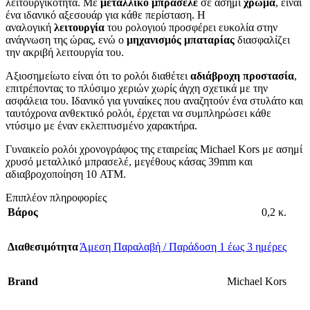
λειτουργικότητα. Με
μεταλλικό μπρασελέ
σε ασημί
χρώμα
, είναι
ένα ιδανικό αξεσουάρ για κάθε περίσταση. Η
αναλογική
λειτουργία
του ρολογιού προσφέρει ευκολία στην
ανάγνωση της ώρας, ενώ ο
μηχανισμός μπαταρίας
διασφαλίζει
την ακριβή λειτουργία του.
Αξιοσημείωτο είναι ότι το ρολόι διαθέτει
αδιάβροχη προστασία
,
επιτρέποντας το πλύσιμο χεριών χωρίς άγχη σχετικά με την
ασφάλεια του. Ιδανικό για γυναίκες που αναζητούν ένα στυλάτο και
ταυτόχρονα ανθεκτικό ρολόι, έρχεται να συμπληρώσει κάθε
ντύσιμο με έναν εκλεπτυσμένο χαρακτήρα.
Γυναικείο ρολόι χρονογράφος της εταιρείας Michael Kors με ασημί
χρυσό μεταλλικό μπρασελέ, μεγέθους κάσας 39mm και
αδιαβροχοποίηση 10 ATM.
Επιπλέον πληροφορίες
Βάρος
0,2 κ.
Διαθεσιμότητα
Άμεση Παραλαβή / Παράδοση 1 έως 3 ημέρες
Brand
Michael Kors