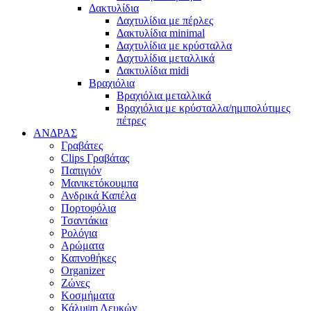
Δακτυλίδια
Δαχτυλίδια με πέρλες
Δακτυλίδια minimal
Δαχτυλίδια με κρύσταλλα
Δαχτυλίδια μεταλλικά
Δακτυλίδια midi
Βραχιόλια
Βραχιόλια μεταλλικά
Βραχιόλια με κρύσταλλα/ημιπολύτιμες
πέτρες
ΑΝΔΡΑΣ
Γραβάτες
Clips Γραβάτας
Παπιγιόν
Μανικετόκουμπα
Ανδρικά Καπέλα
Πορτοφόλια
Τσαντάκια
Ρολόγια
Αρώματα
Καπνοθήκες
Organizer
Ζώνες
Κοσμήματα
Κάλυψη Λευκών