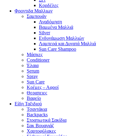
Κορδέλες
Φροντιδα Μαλλιων
Σαμπουάν
Αναδόμηση
Βαμμένα Μαλλιά
Silver
Ενδυνάμωση Μαλλιών
Λαμπερά και Δυνατά Μαλλιά
Sun Care Shampoo
Μάσκες
Conditioner
Έλαια
Serum
Spray
Sun Care
Κρέμες – Αφροί
Θεραπειες
Βαφείο
Είδη Ταξιδιού
Τσαντάκια
Backpacks
Στρατιωτικά Σακίδια
Σακ Βουαγιάζ
Χαρτοφύλακες