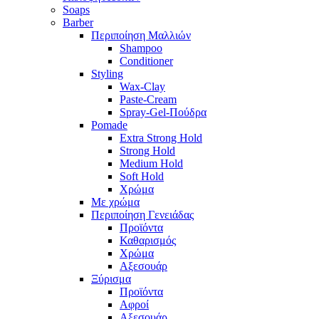
Soaps
Barber
Περιποίηση Μαλλιών
Shampoo
Conditioner
Styling
Wax-Clay
Paste-Cream
Spray-Gel-Πούδρα
Pomade
Extra Strong Hold
Strong Hold
Medium Hold
Soft Hold
Χρώμα
Με χρώμα
Περιποίηση Γενειάδας
Προϊόντα
Καθαρισμός
Χρώμα
Αξεσουάρ
Ξύρισμα
Προϊόντα
Αφροί
Αξεσουάρ