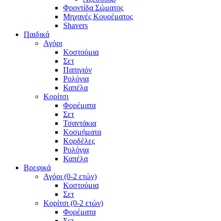
Φροντίδα Σώματος
Μηχανές Κουρέματος
Shavers
Παιδικά
Αγόρι
Κοστούμια
Σετ
Παπιγιόν
Ρολόγια
Καπέλα
Κορίτσι
Φορέματα
Σετ
Τσαντάκια
Κοσμήματα
Κορδέλες
Ρολόγια
Καπέλα
Βρεφικά
Αγόρι (0-2 ετών)
Κοστούμια
Σετ
Κορίτσι (0-2 ετών)
Φορέματα
Σετ