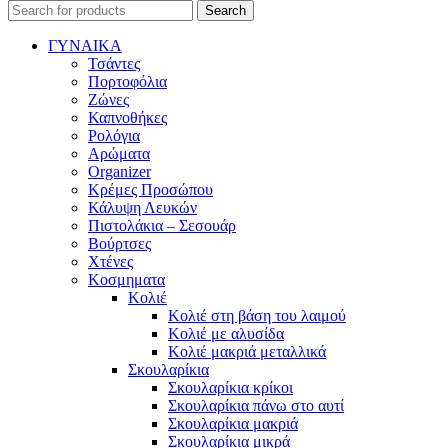
Search
ΓΥΝΑΙΚΑ
Τσάντες
Πορτοφόλια
Ζώνες
Καπνοθήκες
Ρολόγια
Αρώματα
Organizer
Κρέμες Προσώπου
Κάλυψη Λευκών
Πιστολάκια – Σεσουάρ
Βούρτσες
Χτένες
Κοσμηματα
Κολιέ
Κολιέ στη βάση του λαιμού
Κολιέ με αλυσίδα
Κολιέ μακριά μεταλλικά
Σκουλαρίκια
Σκουλαρίκια κρίκοι
Σκουλαρίκια πάνω στο αυτί
Σκουλαρίκια μακριά
Σκουλαρίκια μικρά