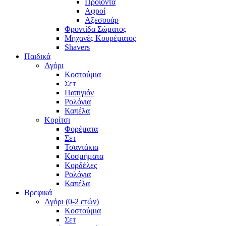
Προϊόντα
Αφροί
Αξεσουάρ
Φροντίδα Σώματος
Μηχανές Κουρέματος
Shavers
Παιδικά
Αγόρι
Κοστούμια
Σετ
Παπιγιόν
Ρολόγια
Καπέλα
Κορίτσι
Φορέματα
Σετ
Τσαντάκια
Κοσμήματα
Κορδέλες
Ρολόγια
Καπέλα
Βρεφικά
Αγόρι (0-2 ετών)
Κοστούμια
Σετ