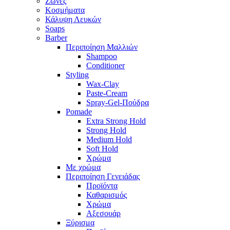
Ζώνες
Κοσμήματα
Κάλυψη Λευκών
Soaps
Barber
Περιποίηση Μαλλιών
Shampoo
Conditioner
Styling
Wax-Clay
Paste-Cream
Spray-Gel-Πούδρα
Pomade
Extra Strong Hold
Strong Hold
Medium Hold
Soft Hold
Χρώμα
Με χρώμα
Περιποίηση Γενειάδας
Προϊόντα
Καθαρισμός
Χρώμα
Αξεσουάρ
Ξύρισμα