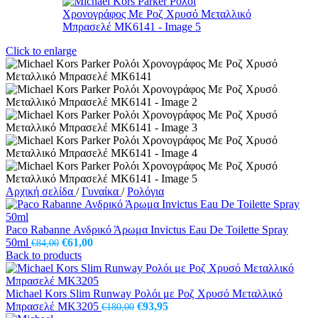
Click to enlarge
Αρχική σελίδα
/
Γυναίκα
/
Ρολόγια
Paco Rabanne Ανδρικό Άρωμα Invictus Eau De Toilette Spray
Original
Η
50ml
€
61,00
€
84,00
price
τρέχουσα
Back to products
was:
τιμή
€84,00.
είναι:
€61,00.
Michael Kors Slim Runway Ρολόι με Ροζ Χρυσό Μεταλλικό
Original
Η
Μπρασελέ MK3205
€
93,95
€
180,00