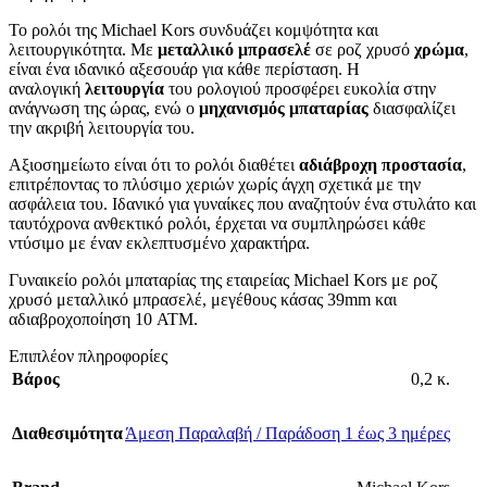
Το ρολόι της Michael Kors συνδυάζει κομψότητα και
λειτουργικότητα. Με
μεταλλικό μπρασελέ
σε ροζ χρυσό
χρώμα
,
είναι ένα ιδανικό αξεσουάρ για κάθε περίσταση. Η
αναλογική
λειτουργία
του ρολογιού προσφέρει ευκολία στην
ανάγνωση της ώρας, ενώ ο
μηχανισμός μπαταρίας
διασφαλίζει
την ακριβή λειτουργία του.
Αξιοσημείωτο είναι ότι το ρολόι διαθέτει
αδιάβροχη προστασία
,
επιτρέποντας το πλύσιμο χεριών χωρίς άγχη σχετικά με την
ασφάλεια του. Ιδανικό για γυναίκες που αναζητούν ένα στυλάτο και
ταυτόχρονα ανθεκτικό ρολόι, έρχεται να συμπληρώσει κάθε
ντύσιμο με έναν εκλεπτυσμένο χαρακτήρα.
Γυναικείο ρολόι μπαταρίας της εταιρείας Michael Kors με ροζ
χρυσό μεταλλικό μπρασελέ, μεγέθους κάσας 39mm και
αδιαβροχοποίηση 10 ATM.
Επιπλέον πληροφορίες
Βάρος
0,2 κ.
Διαθεσιμότητα
Άμεση Παραλαβή / Παράδοση 1 έως 3 ημέρες