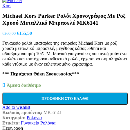
price
τρέχουσα
was:
τιμή
€180,00.
είναι:
Michael Kors Parker Ρολόι Χρονογράφος Με Ροζ
€93,95.
Χρυσό Μεταλλικό Μπρασελέ MK6141
Original
Η
€
155,50
€
260,00
price
τρέχουσα
Γυναικείο ρολόι μπαταρίας της εταιρείας Michael Kors με ροζ
was:
τιμή
χρυσό μεταλλικό μπρασελέ, μεγέθους κάσας 39mm και
€260,00.
είναι:
αδιαβροχοποίηση 10ATM. Ιδανικό για γυναίκες που αναζητούν ένα
€155,50.
στυλάτο και ταυτόχρονα ανθεκτικό ρολόι, έρχεται να συμπληρώσει
κάθε ντύσιμο με έναν εκλεπτυσμένο χαρακτήρα.
*** Περιέχεται Θήκη Συσκευασίας***
Άμεσα διαθέσιμο
ΠΡΟΣΘΉΚΗ ΣΤΟ ΚΑΛΆΘΙ
Add to wishlist
Κωδικός προϊόντος:
MK-6141
Κατηγορία:
Ρολόγια
Ετικέτα:
Γυναικεία Ρολόγια
Περιγραφή