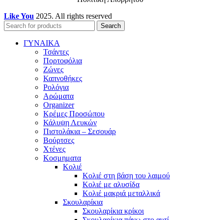
Like You
2025. All rights reserved
Search
ΓΥΝΑΙΚΑ
Τσάντες
Πορτοφόλια
Ζώνες
Καπνοθήκες
Ρολόγια
Αρώματα
Organizer
Κρέμες Προσώπου
Κάλυψη Λευκών
Πιστολάκια – Σεσουάρ
Βούρτσες
Χτένες
Κοσμηματα
Κολιέ
Κολιέ στη βάση του λαιμού
Κολιέ με αλυσίδα
Κολιέ μακριά μεταλλικά
Σκουλαρίκια
Σκουλαρίκια κρίκοι
Σκουλαρίκια πάνω στο αυτί