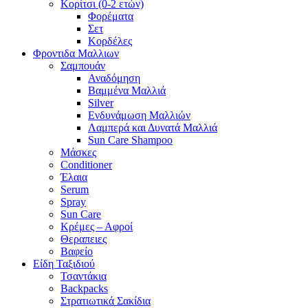
Κορίτσι (0-2 ετών)
Φορέματα
Σετ
Κορδέλες
Φροντιδα Μαλλιων
Σαμπουάν
Αναδόμηση
Βαμμένα Μαλλιά
Silver
Ενδυνάμωση Μαλλιών
Λαμπερά και Δυνατά Μαλλιά
Sun Care Shampoo
Μάσκες
Conditioner
Έλαια
Serum
Spray
Sun Care
Κρέμες – Αφροί
Θεραπειες
Βαφείο
Είδη Ταξιδιού
Τσαντάκια
Backpacks
Στρατιωτικά Σακίδια