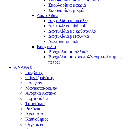
Σκουλαρίκια μακριά
Σκουλαρίκια μικρά
Δακτυλίδια
Δαχτυλίδια με πέρλες
Δακτυλίδια minimal
Δαχτυλίδια με κρύσταλλα
Δαχτυλίδια μεταλλικά
Δακτυλίδια midi
Βραχιόλια
Βραχιόλια μεταλλικά
Βραχιόλια με κρύσταλλα/ημιπολύτιμες
πέτρες
ΑΝΔΡΑΣ
Γραβάτες
Clips Γραβάτας
Παπιγιόν
Μανικετόκουμπα
Ανδρικά Καπέλα
Πορτοφόλια
Τσαντάκια
Ρολόγια
Αρώματα
Καπνοθήκες
Organizer