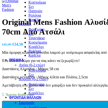
Κοστούμια
Σετ
Παπιγιόν
Ρολόγια
Original Mens Fashion Αλυσ
Καπέλα
Κορίτσι
70cm Από Ατσάλι
Φορέματα
Σετ
Τσαντάκια
Κοσμήματα
Original
Η
€
34,50
€
45,90
Κορδέλες
price
τρέχουσα
Ρολόγια
Μία όμορφη κλασική αλυσίδα λαιμού με κούμπωμα ασφαλείας από α
was:
τιμή
Καπέλα
€45,90.
είναι:
ΒΡΕΦΙΚΆ
Ένα ιδανικό δώρο για να σας κάνει να ξεχωρίζετε!
€34,50.
Αγόρι (0-2 ετών)
Διαστάσεις Αλυσίδας : Μήκος 58 cm
Κοστούμια
Σετ
Διαστάσεις μενταγιόν : Μήκος 4,0cm και Πλάτος 2,5cm
Κορίτσι (0-2 ετών)
Φορέματα
Αμετάβλητη στο χρόνο που δεν μαυρίζει και δεν προκαλεί αλλεργία
Σετ
Κορδέλες
Άμεσα διαθέσιμο
ΦΡΟΝΤΙΔΑ ΜΑΛΛΙΩΝ
Σαμπουάν
Αναδόμηση