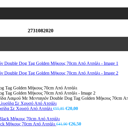
2731082020
σίδα Λαιμού Με Μενταγιόν Double Dog Tag Golden Μήκους 70cm Α
Original
Η
λυσίδα Σε Χρυσό Από Ατσάλι
€
20,00
€
55,85
price
τρέχουσα
was:
τιμή
€55,85.
Original
είναι:
Η
lack Μήκους 70cm Από Ατσάλι
€
26,50
€
41,90