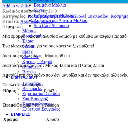
Βαμμένα Μαλλιά
Add to wishlist
Silver
Κωδικός προϊόντος:
omf149
Ενδυνάμωση Μαλλιών
Κατηγορίες:
Κολιέ μακριά μεταλλικά
,
Κολιέ με αλυσίδα
,
Κοσμήμα
Λαμπερά και Δυνατά Μαλλιά
Ετικέτα:
Αλυσίδες Λαιμού
Sun Care Shampoo
Περιγραφή
Μάσκες
Conditioner
Μία όμορφη κλασική αλυσίδα λαιμού με κούμπωμα ασφαλείας από α
Έλαια
Ένα ιδανικό δώρο για να σας κάνει να ξεχωρίζετε!
Serum
Spray
Διαστάσεις Αλυσίδας : Μήκος 58 cm
Sun Care
Κρέμες – Αφροί
Διαστάσεις μενταγιόν : Μήκος 4,0cm και Πλάτος 2,5cm
Θεραπειες
Βαφείο
Αμετάβλητη στο χρόνο που δεν μαυρίζει και δεν προκαλεί αλλεργία
ΕΊΔΗ ΤΑΞΙΔΙΟΎ
Τσαντάκια
Επιπλέον πληροφορίες
Backpacks
Βάρος
0,042 κ.
Στρατιωτικά Σακίδια
Σακ Βουαγιάζ
Χαρτοφύλακες
Brand
Original Men’s Fashion
Ελβετικοί Σουγιάδες
ΕΤΑΙΡΕΊΕΣ
Χρώμα
Χρυσό