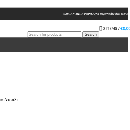
ΔΩΡΕΑΝ ΜΕΤΑΦΟΡΙΚΑ για παραγγελίες άνω των 45
0
ITEMS
/
€
0,0
Search
πό Ατσάλι