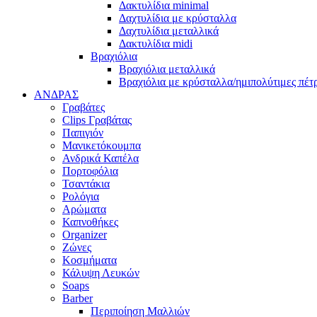
Δακτυλίδια minimal
Δαχτυλίδια με κρύσταλλα
Δαχτυλίδια μεταλλικά
Δακτυλίδια midi
Βραχιόλια
Βραχιόλια μεταλλικά
Βραχιόλια με κρύσταλλα/ημιπολύτιμες πέτ
ΑΝΔΡΑΣ
Γραβάτες
Clips Γραβάτας
Παπιγιόν
Μανικετόκουμπα
Ανδρικά Καπέλα
Πορτοφόλια
Τσαντάκια
Ρολόγια
Αρώματα
Καπνοθήκες
Organizer
Ζώνες
Κοσμήματα
Κάλυψη Λευκών
Soaps
Barber
Περιποίηση Μαλλιών