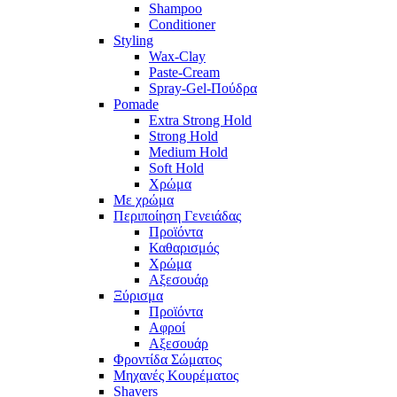
Shampoo
Conditioner
Styling
Wax-Clay
Paste-Cream
Spray-Gel-Πούδρα
Pomade
Extra Strong Hold
Strong Hold
Medium Hold
Soft Hold
Χρώμα
Με χρώμα
Περιποίηση Γενειάδας
Προϊόντα
Καθαρισμός
Χρώμα
Αξεσουάρ
Ξύρισμα
Προϊόντα
Αφροί
Αξεσουάρ
Φροντίδα Σώματος
Μηχανές Κουρέματος
Shavers