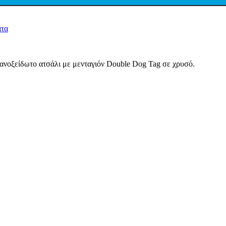
τα
νοξείδωτο ατσάλι με μενταγιόν Double Dog Tag σε χρυσό.
.