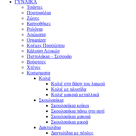
ΓΥΝΑΙΚΑ
Τσάντες
Πορτοφόλια
Ζώνες
Καπνοθήκες
Ρολόγια
Αρώματα
Organizer
Κρέμες Προσώπου
Κάλυψη Λευκών
Πιστολάκια – Σεσουάρ
Βούρτσες
Χτένες
Κοσμηματα
Κολιέ
Κολιέ στη βάση του λαιμού
Κολιέ με αλυσίδα
Κολιέ μακριά μεταλλικά
Σκουλαρίκια
Σκουλαρίκια κρίκοι
Σκουλαρίκια πάνω στο αυτί
Σκουλαρίκια μακριά
Σκουλαρίκια μικρά
Δακτυλίδια
Δαχτυλίδια με πέρλες