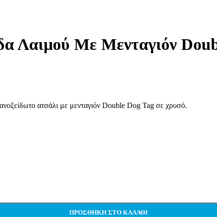
price
€20,00.
τρέχουσα
was:
τιμή
€41,90.
είναι:
€26,50.
ίδα Λαιμού Με Μενταγιόν Dou
νοξείδωτο ατσάλι με μενταγιόν Double Dog Tag σε χρυσό.
.
ΠΡΟΣΘΉΚΗ ΣΤΟ ΚΑΛΆΘΙ