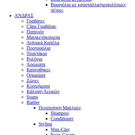
Βραχιόλια με κρύσταλλα/ημιπολύτιμες
πέτρες
ΑΝΔΡΑΣ
Γραβάτες
Clips Γραβάτας
Παπιγιόν
Μανικετόκουμπα
Ανδρικά Καπέλα
Πορτοφόλια
Τσαντάκια
Ρολόγια
Αρώματα
Καπνοθήκες
Organizer
Ζώνες
Κοσμήματα
Κάλυψη Λευκών
Soaps
Barber
Περιποίηση Μαλλιών
Shampoo
Conditioner
Styling
Wax-Clay
Paste-Cream