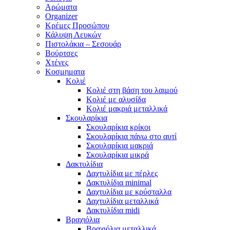
Αρώματα
Organizer
Κρέμες Προσώπου
Κάλυψη Λευκών
Πιστολάκια – Σεσουάρ
Βούρτσες
Χτένες
Κοσμηματα
Κολιέ
Κολιέ στη βάση του λαιμού
Κολιέ με αλυσίδα
Κολιέ μακριά μεταλλικά
Σκουλαρίκια
Σκουλαρίκια κρίκοι
Σκουλαρίκια πάνω στο αυτί
Σκουλαρίκια μακριά
Σκουλαρίκια μικρά
Δακτυλίδια
Δαχτυλίδια με πέρλες
Δακτυλίδια minimal
Δαχτυλίδια με κρύσταλλα
Δαχτυλίδια μεταλλικά
Δακτυλίδια midi
Βραχιόλια
Βραχιόλια μεταλλικά