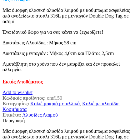
price
τρέχουσα
Μία όμορφη κλασική αλυσίδα λαιμού με κούμπωμα ασφαλείας
was:
τιμή
από ανοξείδωτο ατσάλι 316L με μενταγιόν Double Dog Tag σε
€45,90.
είναι:
ασημί.
€34,50.
Ένα ιδανικό δώρο για να σας κάνει να ξεχωρίζετε!
Διαστάσεις Αλυσίδας : Μήκος 58 cm
Διαστάσεις μενταγιόν : Μήκος 4,0cm και Πλάτος 2,5cm
Αμετάβλητη στο χρόνο που δεν μαυρίζει και δεν προκαλεί
αλλεργία.
Εκτός Αποθέματος
Add to wishlist
Κωδικός προϊόντος:
omf150
Κατηγορίες:
Κολιέ μακριά μεταλλικά
,
Κολιέ με αλυσίδα
,
Κοσμήματα
Ετικέτα:
Αλυσίδες Λαιμού
Περιγραφή
Μία όμορφη κλασική αλυσίδα λαιμού με κούμπωμα ασφαλείας
από ανοξείδωτο ατσάλι 316L με μενταγιόν Double Dog Tag σε