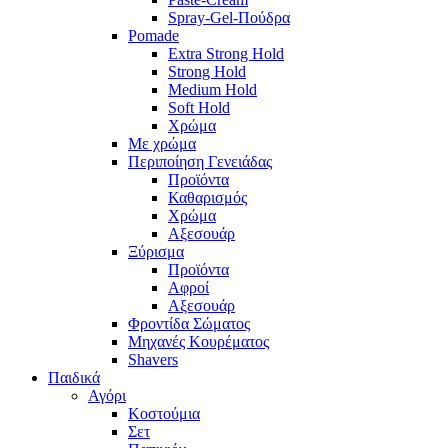
Spray-Gel-Πούδρα
Pomade
Extra Strong Hold
Strong Hold
Medium Hold
Soft Hold
Χρώμα
Με χρώμα
Περιποίηση Γενειάδας
Προϊόντα
Καθαρισμός
Χρώμα
Αξεσουάρ
Ξύρισμα
Προϊόντα
Αφροί
Αξεσουάρ
Φροντίδα Σώματος
Μηχανές Κουρέματος
Shavers
Παιδικά
Αγόρι
Κοστούμια
Σετ