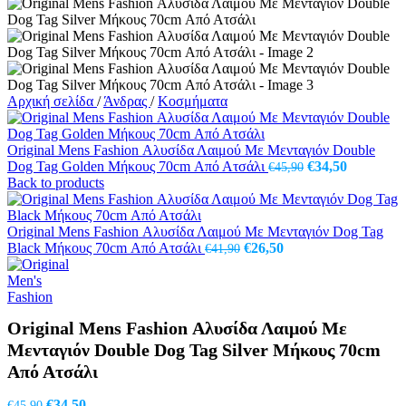
Αρχική σελίδα
/
Άνδρας
/
Κοσμήματα
Original Mens Fashion Αλυσίδα Λαιμού Με Μενταγιόν Double
Original
Η
Dog Tag Golden Μήκους 70cm Από Ατσάλι
€
34,50
€
45,90
price
τρέχουσα
Back to products
was:
τιμή
€45,90.
είναι:
€34,50.
Original Mens Fashion Αλυσίδα Λαιμού Με Μενταγιόν Dog Tag
Original
Η
Black Μήκους 70cm Από Ατσάλι
€
26,50
€
41,90
price
τρέχουσα
was:
τιμή
€41,90.
είναι:
€26,50.
Original Mens Fashion Αλυσίδα Λαιμού Με
Μενταγιόν Double Dog Tag Silver Μήκους 70cm
Από Ατσάλι
Original
Η
€
34,50
€
45,90