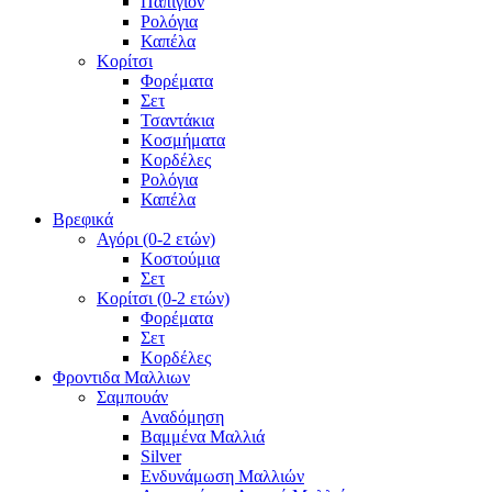
Παπιγιόν
Ρολόγια
Καπέλα
Κορίτσι
Φορέματα
Σετ
Τσαντάκια
Κοσμήματα
Κορδέλες
Ρολόγια
Καπέλα
Βρεφικά
Αγόρι (0-2 ετών)
Κοστούμια
Σετ
Κορίτσι (0-2 ετών)
Φορέματα
Σετ
Κορδέλες
Φροντιδα Μαλλιων
Σαμπουάν
Αναδόμηση
Βαμμένα Μαλλιά
Silver
Ενδυνάμωση Μαλλιών