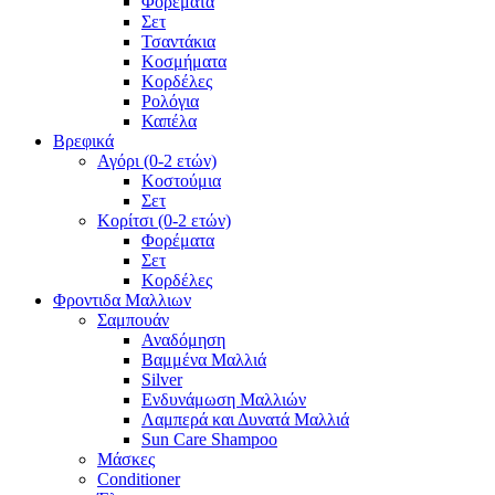
Φορέματα
Σετ
Τσαντάκια
Κοσμήματα
Κορδέλες
Ρολόγια
Καπέλα
Βρεφικά
Αγόρι (0-2 ετών)
Κοστούμια
Σετ
Κορίτσι (0-2 ετών)
Φορέματα
Σετ
Κορδέλες
Φροντιδα Μαλλιων
Σαμπουάν
Αναδόμηση
Βαμμένα Μαλλιά
Silver
Ενδυνάμωση Μαλλιών
Λαμπερά και Δυνατά Μαλλιά
Sun Care Shampoo
Μάσκες
Conditioner