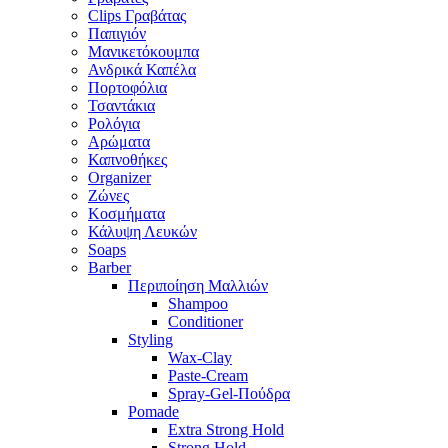
Clips Γραβάτας
Παπιγιόν
Μανικετόκουμπα
Ανδρικά Καπέλα
Πορτοφόλια
Τσαντάκια
Ρολόγια
Αρώματα
Καπνοθήκες
Organizer
Ζώνες
Κοσμήματα
Κάλυψη Λευκών
Soaps
Barber
Περιποίηση Μαλλιών
Shampoo
Conditioner
Styling
Wax-Clay
Paste-Cream
Spray-Gel-Πούδρα
Pomade
Extra Strong Hold
Strong Hold