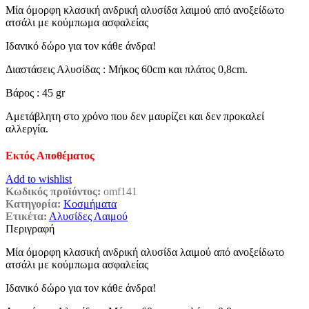
Μία όμορφη κλασική ανδρική αλυσίδα λαιμού από ανοξείδωτο
was:
τιμή
ατσάλι με κούμπωμα ασφαλείας
€51,30.
είναι:
€28,50.
Ιδανικό δώρο για τον κάθε άνδρα!
Διαστάσεις Αλυσίδας : Μήκος 60cm και πλάτος 0,8cm.
Βάρος : 45 gr
Αμετάβλητη στο χρόνο που δεν μαυρίζει και δεν προκαλεί
αλλεργία.
Εκτός Αποθέματος
Add to wishlist
Κωδικός προϊόντος:
omf141
Κατηγορία:
Κοσμήματα
Ετικέτα:
Αλυσίδες Λαιμού
Περιγραφή
Μία όμορφη κλασική ανδρική αλυσίδα λαιμού από ανοξείδωτο
ατσάλι με κούμπωμα ασφαλείας
Ιδανικό δώρο για τον κάθε άνδρα!