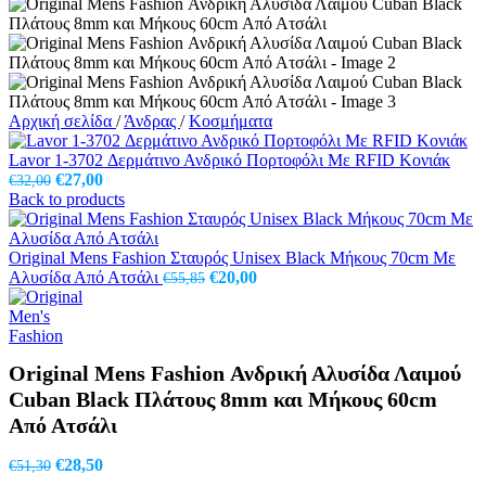
Αρχική σελίδα
/
Άνδρας
/
Κοσμήματα
Lavor 1-3702 Δερμάτινο Ανδρικό Πορτοφόλι Με RFID Κονιάκ
Original
Η
€
27,00
€
32,00
price
τρέχουσα
Back to products
was:
τιμή
€32,00.
είναι:
€27,00.
Original Mens Fashion Σταυρός Unisex Black Μήκους 70cm Με
Original
Η
Αλυσίδα Από Ατσάλι
€
20,00
€
55,85
price
τρέχουσα
was:
τιμή
€55,85.
είναι:
€20,00.
Original Mens Fashion Ανδρική Αλυσίδα Λαιμού
Cuban Black Πλάτους 8mm και Μήκους 60cm
Από Ατσάλι
Original
Η
€
28,50
€
51,30
price
τρέχουσα