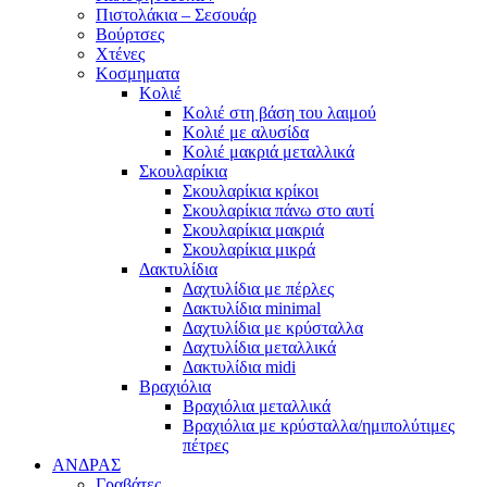
Πιστολάκια – Σεσουάρ
Βούρτσες
Χτένες
Κοσμηματα
Κολιέ
Κολιέ στη βάση του λαιμού
Κολιέ με αλυσίδα
Κολιέ μακριά μεταλλικά
Σκουλαρίκια
Σκουλαρίκια κρίκοι
Σκουλαρίκια πάνω στο αυτί
Σκουλαρίκια μακριά
Σκουλαρίκια μικρά
Δακτυλίδια
Δαχτυλίδια με πέρλες
Δακτυλίδια minimal
Δαχτυλίδια με κρύσταλλα
Δαχτυλίδια μεταλλικά
Δακτυλίδια midi
Βραχιόλια
Βραχιόλια μεταλλικά
Βραχιόλια με κρύσταλλα/ημιπολύτιμες
πέτρες
ΑΝΔΡΑΣ
Γραβάτες