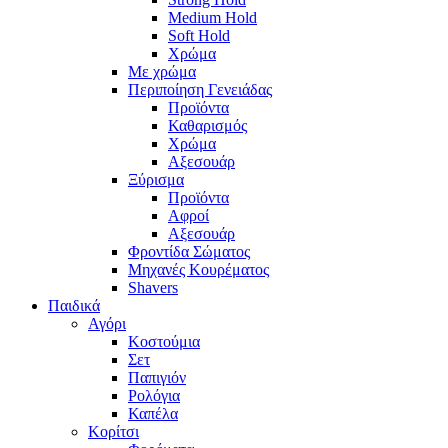
Medium Hold
Soft Hold
Χρώμα
Με χρώμα
Περιποίηση Γενειάδας
Προϊόντα
Καθαρισμός
Χρώμα
Αξεσουάρ
Ξύρισμα
Προϊόντα
Αφροί
Αξεσουάρ
Φροντίδα Σώματος
Μηχανές Κουρέματος
Shavers
Παιδικά
Αγόρι
Κοστούμια
Σετ
Παπιγιόν
Ρολόγια
Καπέλα
Κορίτσι