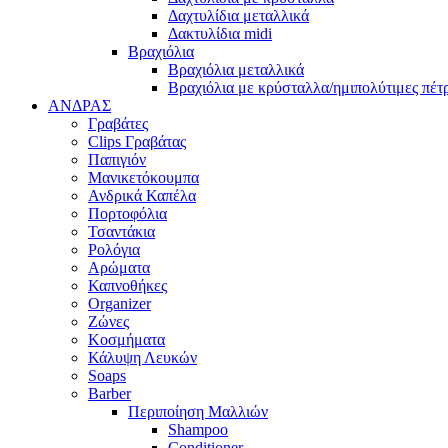
Δαχτυλίδια μεταλλικά
Δακτυλίδια midi
Βραχιόλια
Βραχιόλια μεταλλικά
Βραχιόλια με κρύσταλλα/ημιπολύτιμες πέτ
ΑΝΔΡΑΣ
Γραβάτες
Clips Γραβάτας
Παπιγιόν
Μανικετόκουμπα
Ανδρικά Καπέλα
Πορτοφόλια
Τσαντάκια
Ρολόγια
Αρώματα
Καπνοθήκες
Organizer
Ζώνες
Κοσμήματα
Κάλυψη Λευκών
Soaps
Barber
Περιποίηση Μαλλιών
Shampoo
Conditioner