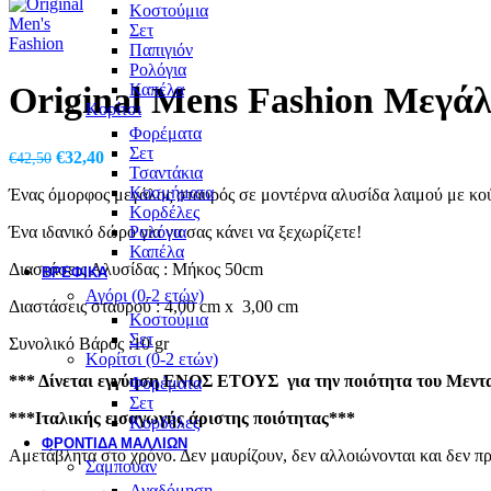
Κοστούμια
Σετ
Παπιγιόν
Ρολόγια
Original Mens Fashion Μεγάλ
Καπέλα
Κορίτσι
Φορέματα
Σετ
Original
Η
€
32,40
€
42,50
Τσαντάκια
price
τρέχουσα
Κοσμήματα
Ένας όμορφος μεγάλος σταυρός σε μοντέρνα αλυσίδα λαιμού με κού
was:
τιμή
Κορδέλες
€42,50.
είναι:
Ένα ιδανικό δώρο για να σας κάνει να ξεχωρίζετε!
Ρολόγια
€32,40.
Καπέλα
Διαστάσεις Αλυσίδας : Μήκος 50cm
ΒΡΕΦΙΚΆ
Αγόρι (0-2 ετών)
Διαστάσεις σταυρού : 4,00 cm x 3,00 cm
Κοστούμια
Σετ
Συνολικό Βάρος :10 gr
Κορίτσι (0-2 ετών)
*** Δίνεται εγγύηση ΕΝΟΣ ΕΤΟΥΣ για την ποιότητα του Μενταγ
Φορέματα
Σετ
***Ιταλικής εισαγωγής άριστης ποιότητας***
Κορδέλες
ΦΡΟΝΤΙΔΑ ΜΑΛΛΙΩΝ
Αμετάβλητα στο χρόνο. Δεν μαυρίζουν, δεν αλλοιώνονται και δεν π
Σαμπουάν
Αναδόμηση