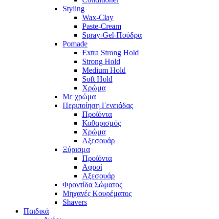
Styling
Wax-Clay
Paste-Cream
Spray-Gel-Πούδρα
Pomade
Extra Strong Hold
Strong Hold
Medium Hold
Soft Hold
Χρώμα
Με χρώμα
Περιποίηση Γενειάδας
Προϊόντα
Καθαρισμός
Χρώμα
Αξεσουάρ
Ξύρισμα
Προϊόντα
Αφροί
Αξεσουάρ
Φροντίδα Σώματος
Μηχανές Κουρέματος
Shavers
Παιδικά