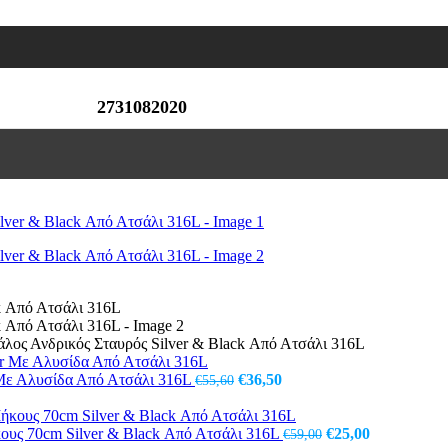
2731082020
άλος Ανδρικός Σταυρός Silver & Black Από Ατσάλι 316L
Original
Η
r Με Αλυσίδα Από Ατσάλι 316L
€
36,50
€
55,60
price
τρέχουσα
was:
τιμή
€55,60.
είναι:
Original
Η
ους 70cm Silver & Black Από Ατσάλι 316L
€
25,00
€
59,00