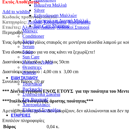
Εκτός Αποθέματος
Βαμμένα Μαλλιά
Silver
Add to wishlist
Ενδυνάμωση Μαλλιών
Κωδικός προϊόντος:
omf166
Λαμπερά και Δυνατά Μαλλιά
Κατηγορίες:
Άνδρας
,
Κοσμήματα
,
Κοσμηματα
Sun Care Shampoo
Ετικέτες:
Αλυσίδες Λαιμού
,
Ανδρικοί Σταυροί
Μάσκες
Περιγραφή
Conditioner
Έλαια
Ένας όμορφος μεγάλος σταυρός σε μοντέρνα αλυσίδα λαιμού με κού
Serum
Spray
Ένα ιδανικό δώρο για να σας κάνει να ξεχωρίζετε!
Sun Care
Διαστάσεις Αλυσίδας : Μήκος 50cm
Κρέμες – Αφροί
Θεραπειες
Διαστάσεις σταυρού : 4,00 cm x 3,00 cm
Βαφείο
ΕΊΔΗ ΤΑΞΙΔΙΟΎ
Συνολικό Βάρος :10 gr
Τσαντάκια
Backpacks
*** Δίνεται εγγύηση ΕΝΟΣ ΕΤΟΥΣ για την ποιότητα του Μενταγ
Στρατιωτικά Σακίδια
Σακ Βουαγιάζ
***Ιταλικής εισαγωγής άριστης ποιότητας***
Χαρτοφύλακες
Ελβετικοί Σουγιάδες
Αμετάβλητα στο χρόνο. Δεν μαυρίζουν, δεν αλλοιώνονται και δεν π
ΕΤΑΙΡΕΊΕΣ
Επιπλέον πληροφορίες
Βάρος
0,04 κ.