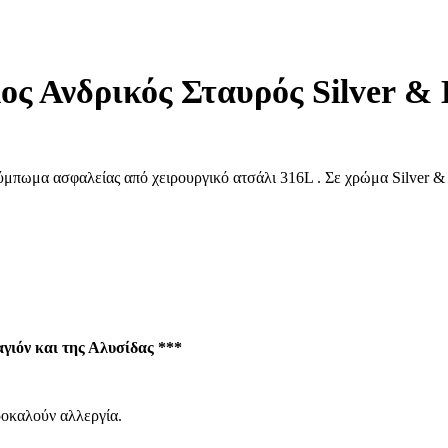
€36,50.
price
τρέχουσα
was:
τιμή
€59,00.
είναι:
€25,00.
ος Ανδρικός Σταυρός Silver &
μπωμα ασφαλείας από χειρουργικό ατσάλι 316L . Σε χρώμα Silver & 
ιόν και της Αλυσίδας ***
ροκαλούν αλλεργία.