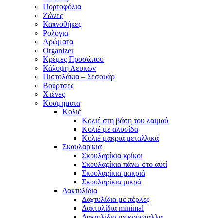
Πορτοφόλια
Ζώνες
Καπνοθήκες
Ρολόγια
Αρώματα
Organizer
Κρέμες Προσώπου
Κάλυψη Λευκών
Πιστολάκια – Σεσουάρ
Βούρτσες
Χτένες
Κοσμηματα
Κολιέ
Κολιέ στη βάση του λαιμού
Κολιέ με αλυσίδα
Κολιέ μακριά μεταλλικά
Σκουλαρίκια
Σκουλαρίκια κρίκοι
Σκουλαρίκια πάνω στο αυτί
Σκουλαρίκια μακριά
Σκουλαρίκια μικρά
Δακτυλίδια
Δαχτυλίδια με πέρλες
Δακτυλίδια minimal
Δαχτυλίδια με κρύσταλλα